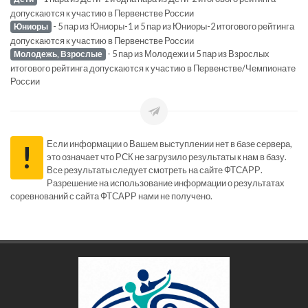
допускаются к участию в Первенстве России
- 5 пар из Юниоры-1 и 5 пар из Юниоры-2 итогового рейтинга
Юниоры
допускаются к участию в Первенстве России
- 5 пар из Молодежи и 5 пар из Взрослых
Молодежь, Взрослые
итогового рейтинга допускаются к участию в Первенстве/Чемпионате
России
Если информации о Вашем выступлении нет в базе сервера,
!
это означает что РСК не загрузило результаты к нам в базу.
Все результаты следует смотреть на сайте ФТСАРР.
Разрешение на использование информации о результатах
соревнований с сайта ФТСАРР нами не получено.