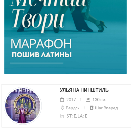
УЛЬЯНА НИНШТИЛЬ
2017
130 cм.
Бердск
Шаг Вперед
ST:
E
, LA:
E