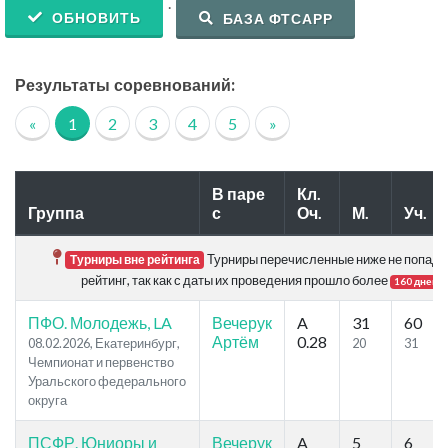
.
ОБНОВИТЬ
БАЗА ФТСАРР
Результаты соревнований:
«
1
2
3
4
5
»
В паре
Кл.
Группа
с
Оч.
М.
Уч.
Турниры перечисленные ниже не попада
Турниры вне рейтинга
рейтинг, так как с даты их проведения прошло более
.
160 дней
ПФО. Молодежь, LA
Вечерук
A
31
60
Артём
0.28
08.02.2026, Екатеринбург,
20
31
Чемпионат и первенство
Уральского федерального
округа
ПСФР. Юниоры и
Вечерук
A
5
6