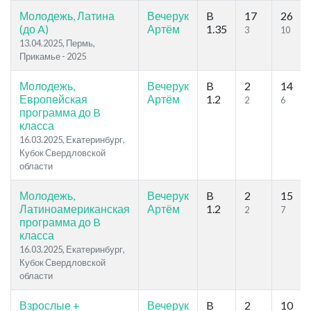
Молодежь, Латина
Вечерук
B
17
26
(до A)
Артём
1.35
3
10
13.04.2025, Пермь,
Прикамье - 2025
Молодежь,
Вечерук
B
2
14
Европейская
Артём
1.2
2
6
программа до B
класса
16.03.2025, Екатеринбург,
Кубок Свердловской
области
Молодежь,
Вечерук
B
2
15
Латиноамериканская
Артём
1.2
2
7
программа до B
класса
16.03.2025, Екатеринбург,
Кубок Свердловской
области
Взрослые +
Вечерук
B
2
10