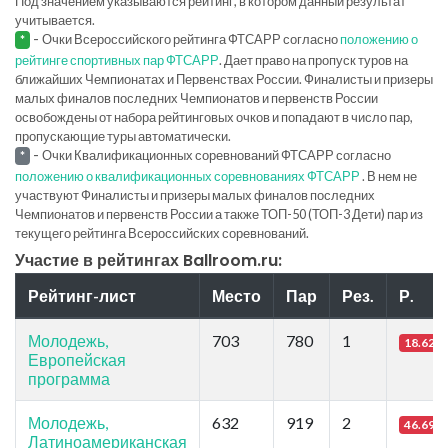
Под значением указываются рейтинг, в котором данный результат
учитывается.
-
Очки Всероссийского рейтинга ФТСАРР согласно
положению о
*
рейтинге спортивных пар ФТСАРР
. Дает право на пропуск туров на
ближайших Чемпионатах и Первенствах России. Финалисты и призеры
малых финалов последних Чемпионатов и первенств России
освобождены от набора рейтинговых очков и попадают в число пар,
пропускающие туры автоматически.
-
Очки Квалификационных соревнований ФТСАРР согласно
*
положению о квалификационных соревнованиях ФТСАРР
. В нем не
участвуют Финалисты и призеры малых финалов последних
Чемпионатов и первенств России а также ТОП-50 (ТОП-3 Дети) пар из
текущего рейтинга Всероссийских соревнований.
Участие в рейтингах Ballroom.ru:
Рейтинг-лист
Место
Пар
Рез.
Р.
Молодежь,
703
780
1
18.62
Европейская
программа
Молодежь,
632
919
2
46.69
Латиноамериканская