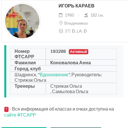
ИГОРЬ КАРАЕВ
1980
182 cм.
Владикавказ
ST:
D
, LA:
D
Номер
183288
Активный
ФТСАРР
Фамилия
Коновалова Анна
Город, клуб
Шадринск, "
Вдохновение
", Руководитель:
Стрижак Ольга
Тренеры
Стрижак Ольга
, Самылова Ольга
- Вся информация об классах и очках доступна на
*
сайте ФТСАРР