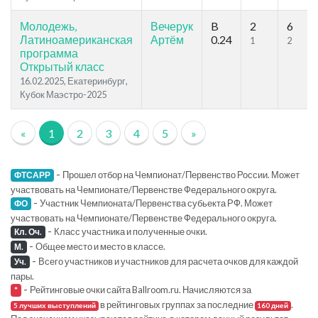
Молодежь,
Вечерук
B
2
6
Латиноамериканская
Артём
0.24
1
2
программа
Открытый класс
16.02.2025, Екатеринбург,
Кубок Маэстро-2025
«
1
2
3
4
5
»
-
Прошел отбор на Чемпионат/Первенство России. Может
ФТСАРР
участвовать на Чемпионате/Первенстве Федерального округа.
-
Участник Чемпионата/Первенства субьекта РФ. Может
ФО
участвовать на Чемпионате/Первенстве Федерального округа.
-
Класс участника и полученные очки.
Кл. Оч.
-
Общее место и место в классе.
М.
-
Всего участников и участников для расчета очков для каждой
Уч.
пары.
-
Рейтинговые очки сайта Ballroom.ru. Начисляются за
*
в рейтинговых группах за последние
.
5 лучших выступлений
160 дней