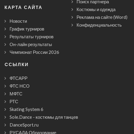
Поиск партнера
КАРТА САЙТА
Костюмы и одежда
Реклама на сайте (Word)
Новости
Конфиденциальность
График турниров
Результаты турниров
Он-лайн результаты
Чемпионат России 2026
CСЫЛКИ
ФТСАРР
ФТС НСО
МФТС
РТС
Skating System 6
Sole.Dance - костюмы для танцев
DanceSport.ru
РУСАДА Образование