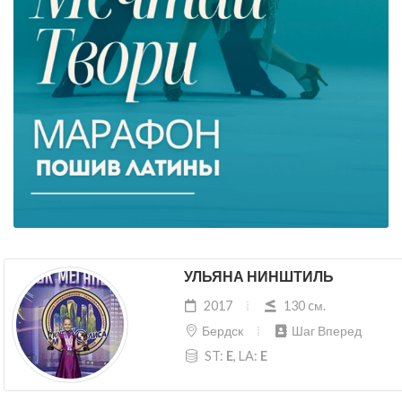
УЛЬЯНА НИНШТИЛЬ
2017
130 cм.
Бердск
Шаг Вперед
ST:
E
, LA:
E