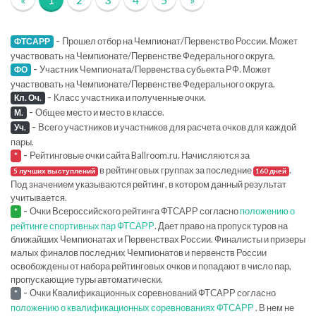
-
Прошел отбор на Чемпионат/Первенство России. Может
ФТСАРР
участвовать на Чемпионате/Первенстве Федерального округа.
-
Участник Чемпионата/Первенства субьекта РФ. Может
ФО
участвовать на Чемпионате/Первенстве Федерального округа.
-
Класс участника и полученные очки.
Кл. Оч.
-
Общее место и место в классе.
М.
-
Всего участников и участников для расчета очков для каждой
Уч.
пары.
-
Рейтинговые очки сайта Ballroom.ru. Начисляются за
*
в рейтинговых группах за последние
.
5 лучших выступлений
160 дней
Под значением указываются рейтинг, в котором данный результат
учитывается.
-
Очки Всероссийского рейтинга ФТСАРР согласно
положению о
*
рейтинге спортивных пар ФТСАРР
. Дает право на пропуск туров на
ближайших Чемпионатах и Первенствах России. Финалисты и призеры
малых финалов последних Чемпионатов и первенств России
освобождены от набора рейтинговых очков и попадают в число пар,
пропускающие туры автоматически.
-
Очки Квалификационных соревнований ФТСАРР согласно
*
положению о квалификационных соревнованиях ФТСАРР
. В нем не