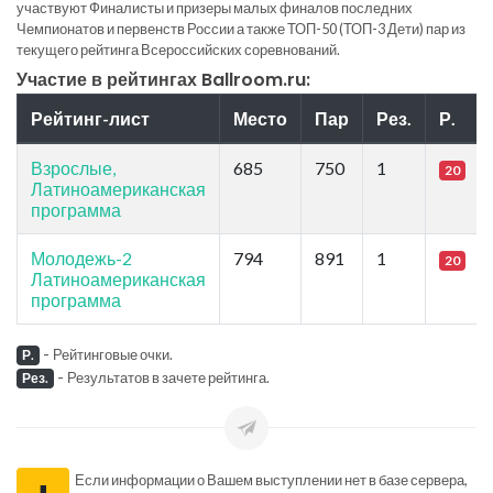
участвуют Финалисты и призеры малых финалов последних
Чемпионатов и первенств России а также ТОП-50 (ТОП-3 Дети) пар из
текущего рейтинга Всероссийских соревнований.
Участие в рейтингах Ballroom.ru:
Рейтинг-лист
Место
Пар
Рез.
Р.
Взрослые,
685
750
1
20
Латиноамериканская
программа
Молодежь-2
794
891
1
20
Латиноамериканская
программа
-
Рейтинговые очки.
Р.
-
Результатов в зачете рейтинга.
Рез.
Если информации о Вашем выступлении нет в базе сервера,