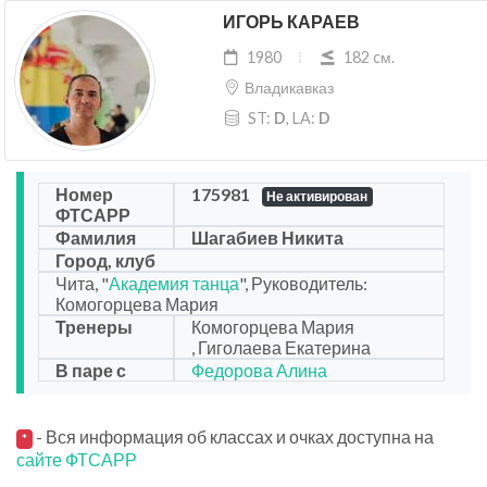
ИГОРЬ КАРАЕВ
1980
182 cм.
Владикавказ
ST:
D
, LA:
D
Номер
175981
Не активирован
ФТСАРР
Фамилия
Шагабиев Никита
Город, клуб
Чита, "
Академия танца
", Руководитель:
Комогорцева Мария
Тренеры
Комогорцева Мария
, Гиголаева Екатерина
В паре с
Федорова Алина
- Вся информация об классах и очках доступна на
*
сайте ФТСАРР