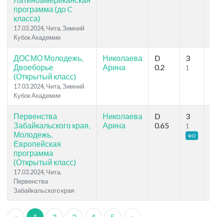
программа (до C
класса)
17.03.2024, Чита, Зимний
Кубок Академии
ДОСМО Молодежь,
Николаева
D
3
4
Двоеборье
Арина
0.2
1
2
(Открытый класс)
17.03.2024, Чита, Зимний
Кубок Академии
Первенства
Николаева
D
3
5
Забайкальского края,
Арина
0.65
1
3
Молодежь,
ФО
Европейская
программа
(Открытый класс)
17.03.2024, Чита,
Первенства
Забайкальского края
«
1
2
3
4
5
»