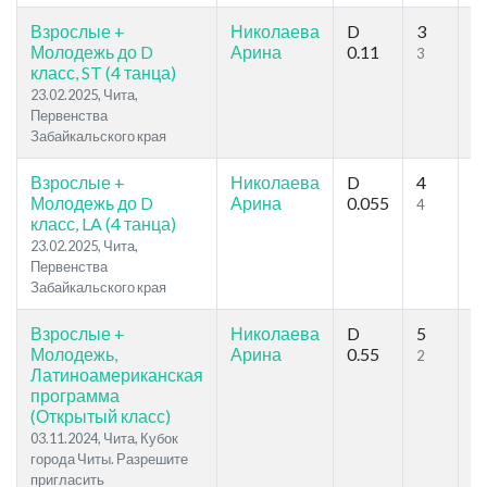
Взрослые +
Николаева
D
3
6
Молодежь до D
Арина
0.11
3
5
класс, ST (4 танца)
23.02.2025, Чита,
Первенства
Забайкальского края
Взрослые +
Николаева
D
4
6
Молодежь до D
Арина
0.055
4
5
класс, LA (4 танца)
23.02.2025, Чита,
Первенства
Забайкальского края
Взрослые +
Николаева
D
5
7
Молодежь,
Арина
0.55
2
4
Латиноамериканская
программа
(Открытый класс)
03.11.2024, Чита, Кубок
города Читы. Разрешите
пригласить