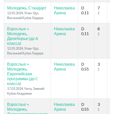
Молодежь, Стандарт
Николаева
D
7
9
Арина
0.11
12.05.2024, Улан-Удэ,
2
3
Весенний Кубок Лидера
Взрослые +
Николаева
D
8
8
Молодежь,
Арина
0.11
2
2
Двоеборье (до A
класса)
12.05.2024, Улан-Удэ,
Весенний Кубок Лидера
Взрослые +
Николаева
D
3
5
Молодежь,
Арина
0.55
1
3
Европейская
программа (до C
класса)
17.03.2024, Чита, Зимний
Кубок Академии
Взрослые +
Николаева
D
3
5
Молодежь,
Арина
0.55
1
3
Латиноамериканская