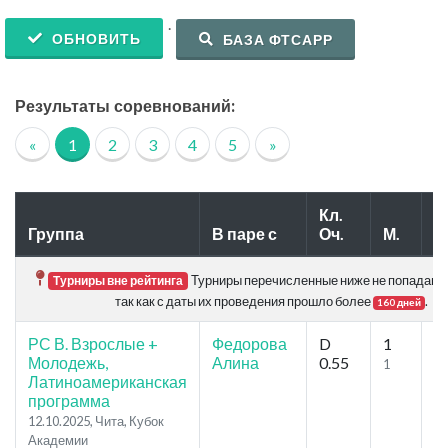
.
ОБНОВИТЬ
БАЗА ФТСАРР
Результаты соревнований:
«
1
2
3
4
5
»
Кл.
Группа
В паре с
Оч.
М.
У
Турниры перечисленные ниже не попадают 
Турниры вне рейтинга
так как с даты их проведения прошло более
.
160 дней
РС В. Взрослые +
Федорова
D
1
4
Молодежь,
Алина
0.55
1
4
Латиноамериканская
программа
12.10.2025, Чита, Кубок
Академии