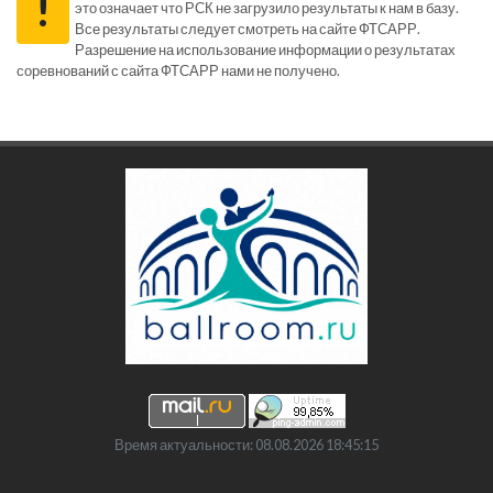
!
это означает что РСК не загрузило результаты к нам в базу.
Все результаты следует смотреть на сайте ФТСАРР.
Разрешение на использование информации о результатах
соревнований с сайта ФТСАРР нами не получено.
Время актуальности: 08.08.2026 18:45:15