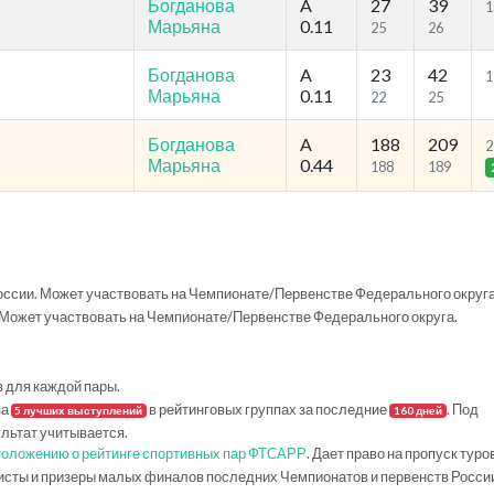
Богданова
A
27
39
1
Марьяна
0.11
25
26
Богданова
A
23
42
1
Марьяна
0.11
22
25
Богданова
A
188
209
2
Марьяна
0.44
188
189
ссии. Может участвовать на Чемпионате/Первенстве Федерального округа
Может участвовать на Чемпионате/Первенстве Федерального округа.
в для каждой пары.
за
в рейтинговых группах за последние
. Под
5 лучших выступлений
160 дней
ультат учитывается.
положению о рейтинге спортивных пар ФТСАРР
. Дает право на пропуск туро
исты и призеры малых финалов последних Чемпионатов и первенств Росси