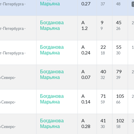
Марьяна
0.27
т-Петербурга -
37
48
Богданова
A
9
45
2
Марьяна
1.2
т-Петербурга -
9
26
Богданова
A
22
55
1
Марьяна
0.24
т-Петербурга -
18
30
Богданова
A
40
79
2
Марьяна
0.07
о Северо-
32
39
Богданова
A
71
105
2
Марьяна
0.14
о Северо-
59
66
Богданова
A
41
102
3
Марьяна
0.28
о Северо-
30
58