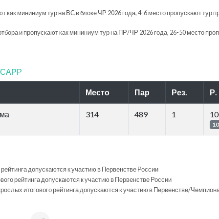
т как мининиум тур на ВС в блоке ЧР 2026 года, 4-6 место пропускают тур п
отбора и пропускают как мининиум тур на ПР/ЧР 2026 года, 26-50 место про
ФТСАРР
Место
Пар
Рез.
Р.
мма
314
489
1
10
10
ого рейтинга допускаются к участию в Первенстве России
гового рейтинга допускаются к участию в Первенстве России
 Взрослых итогового рейтинга допускаются к участию в Первенстве/Чемпион