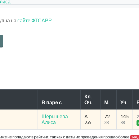
лиса
тупна на
сайте ФТСАРР
Кл.
В паре с
Оч.
М.
Уч.
Р
Шерышева
A
72
145
2
Алиса
2.6
38
88
же не попадают в рейтинг, так как с даты их проведения прошло более
160 