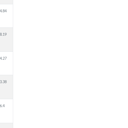
4.84
8.19
4.27
3.38
6.4