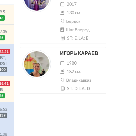
2017
9.5
130 cм.
46
Бердск
Шаг Вперед
7.35
26
ST:
E
, LA:
E
22.21
ИГОРЬ КАРАЕВ
ST,
1980
M2ST
100
182 cм.
Владикавказ
26.41
ST:
D
, LA:
D
MST
26
6.53
139
1.08