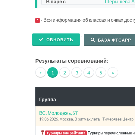
В паре с
Шерышева А
- Вся информация об классах и очках дос
*
.
ОБНОВИТЬ
БАЗА ФТСАРР
Результаты соревнований:
«
1
2
3
4
5
»
Группа
ВС. Молодежь, ST
19.06.2026, Москва, В ритмах лета - Тимерязев Центр
Турниры перечисленные ни
Турниры вне рейтинга