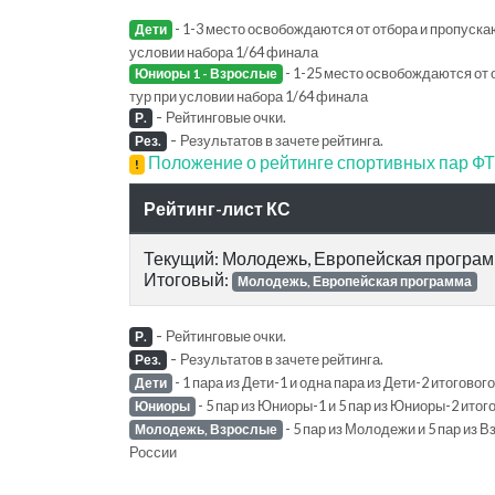
- 1-3 место освобождаются от отбора и пропускаю
Дети
условии набора 1/64 финала
- 1-25 место освобождаются от 
Юниоры 1 - Взрослые
тур при условии набора 1/64 финала
-
Рейтинговые очки.
Р.
-
Результатов в зачете рейтинга.
Рез.
Положение о рейтинге спортивных пар 
!
Рейтинг-лист КС
Текущий: Молодежь, Европейская програ
Итоговый:
Молодежь, Европейская программа
-
Рейтинговые очки.
Р.
-
Результатов в зачете рейтинга.
Рез.
- 1 пара из Дети-1 и одна пара из Дети-2 итогов
Дети
- 5 пар из Юниоры-1 и 5 пар из Юниоры-2 ито
Юниоры
- 5 пар из Молодежи и 5 пар из
Молодежь, Взрослые
России