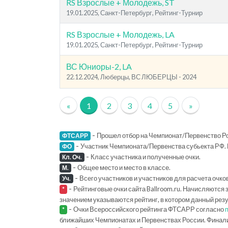
RS Взрослые + Молодежь, ST
19.01.2025, Санкт-Петербург, Рейтинг-Турнир
RS Взрослые + Молодежь, LA
19.01.2025, Санкт-Петербург, Рейтинг-Турнир
ВС Юниоры-2, LA
22.12.2024, Люберцы, ВС ЛЮБЕРЦЫ - 2024
«
1
2
3
4
5
»
-
Прошел отбор на Чемпионат/Первенство Ро
ФТСАРР
-
Участник Чемпионата/Первенства субьекта РФ. 
ФО
-
Класс участника и полученные очки.
Кл. Оч.
-
Общее место и место в классе.
М.
-
Всего участников и участников для расчета очко
Уч.
-
Рейтинговые очки сайта Ballroom.ru. Начисляются 
*
значением указываются рейтинг, в котором данный рез
-
Очки Всероссийского рейтинга ФТСАРР согласно
*
ближайших Чемпионатах и Первенствах России. Финал