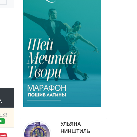
.
1.63
48
УЛЬЯНА
НИНШТИЛЬ
.
дней