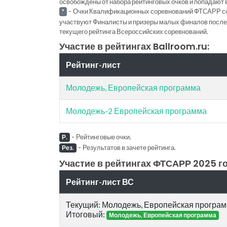
освобождены от набора рейтинговых очков и попадают 
-
Очки Квалификационных соревнований ФТСАРР с
*
участвуют Финалисты и призеры малых финалов последн
текущего рейтинга Всероссийских соревнований.
Участие в рейтингах Ballroom.ru:
Рейтинг-лист
Молодежь, Европейская программа
Молодежь-2 Европейская программа
-
Рейтинговые очки.
Р.
-
Результатов в зачете рейтинга.
Рез.
Участие в рейтингах ФТСАРР 2025 го
Рейтинг-лист ВС
Текущий: Молодежь, Европейская програ
Итоговый:
Молодежь, Европейская программа