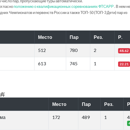
в число пар, пропускающие туры автоматически.
огласно
положению о квалификационных соревнованиях ФТСАРР
. В нем н
их Чемпионатов и первенств России а также ТОП-50 (ТОП-3 Дети) пар из
Место
Пар
Рез.
Р.
512
780
2
48.62
613
745
1
22.21
д:
Место
Пар
Рез.
Р
мма
172
489
1
4