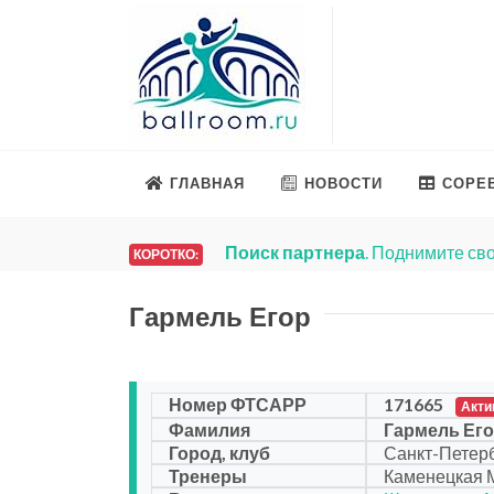
ГЛАВНАЯ
НОВОСТИ
СОРЕ
Поиск партнера
. Поднимите сво
КОРОТКО:
Гармель Егор
Номер ФТСАРР
171665
Акти
Фамилия
Гармель Ег
Город, клуб
Санкт-Петерб
Тренеры
Каменецкая 