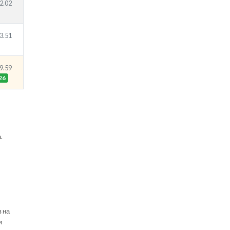
2.02
3.51
9.59
26
.
в на
и