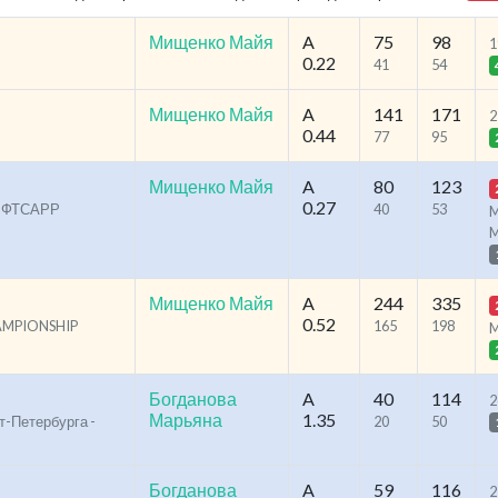
Мищенко Майя
A
75
98
1
0.22
41
54
Мищенко Майя
A
141
171
2
0.44
77
95
Мищенко Майя
A
80
123
0.27
КС ФТСАРР
40
53
M
Мищенко Майя
A
244
335
0.52
HAMPIONSHIP
165
198
Богданова
A
40
114
2
Марьяна
1.35
т-Петербурга -
20
50
Богданова
A
59
116
2