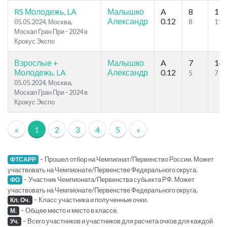
RS Молодежь, LA
Малышко
A
8
19
Александр
0.12
05.05.2024, Москва,
8
11
Москап Гран При - 2024 в
Крокус Экспо
Взрослые +
Малышко
A
7
14
Молодежь, LA
Александр
0.12
5
7
05.05.2024, Москва,
Москап Гран При - 2024 в
Крокус Экспо
«
1
2
3
4
5
»
-
Прошел отбор на Чемпионат/Первенство России. Может
ФТСАРР
участвовать на Чемпионате/Первенстве Федерального округа.
-
Участник Чемпионата/Первенства субьекта РФ. Может
ФО
участвовать на Чемпионате/Первенстве Федерального округа.
-
Класс участника и полученные очки.
Кл. Оч.
-
Общее место и место в классе.
М.
-
Всего участников и участников для расчета очков для каждой
Уч.