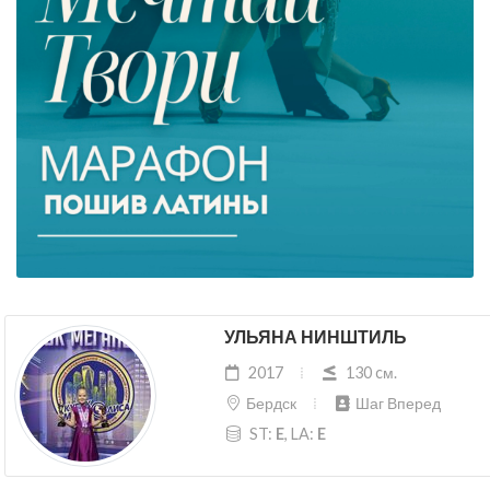
УЛЬЯНА НИНШТИЛЬ
2017
130 cм.
Бердск
Шаг Вперед
ST:
E
, LA:
E