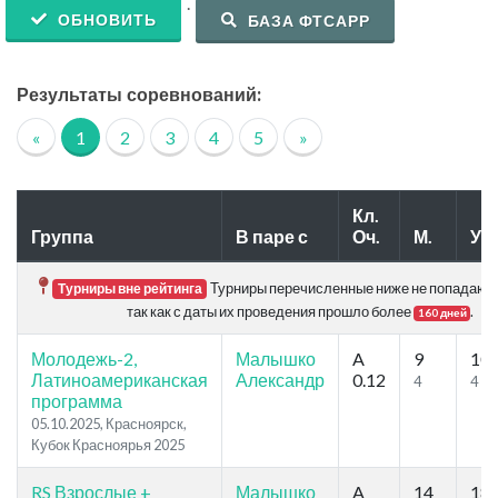
.
ОБНОВИТЬ
БАЗА ФТСАРР
Результаты соревнований:
«
1
2
3
4
5
»
Кл.
Группа
В паре с
Оч.
М.
Уч.
Турниры перечисленные ниже не попадают в
Турниры вне рейтинга
так как с даты их проведения прошло более
.
160 дней
Молодежь-2,
Малышко
A
9
10
Латиноамериканская
Александр
0.12
4
4
программа
05.10.2025, Красноярск,
Кубок Красноярья 2025
RS Взрослые +
Малышко
A
14
18