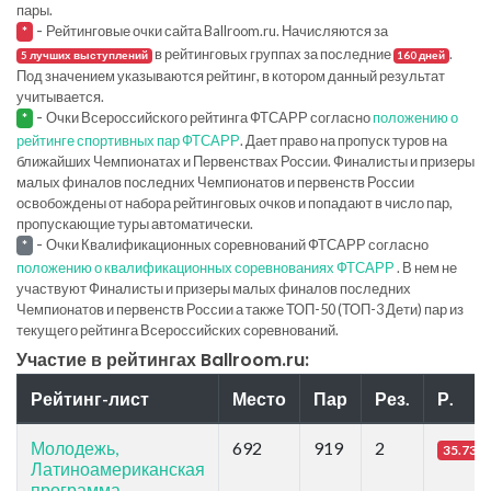
пары.
-
Рейтинговые очки сайта Ballroom.ru. Начисляются за
*
в рейтинговых группах за последние
.
5 лучших выступлений
160 дней
Под значением указываются рейтинг, в котором данный результат
учитывается.
-
Очки Всероссийского рейтинга ФТСАРР согласно
положению о
*
рейтинге спортивных пар ФТСАРР
. Дает право на пропуск туров на
ближайших Чемпионатах и Первенствах России. Финалисты и призеры
малых финалов последних Чемпионатов и первенств России
освобождены от набора рейтинговых очков и попадают в число пар,
пропускающие туры автоматически.
-
Очки Квалификационных соревнований ФТСАРР согласно
*
положению о квалификационных соревнованиях ФТСАРР
. В нем не
участвуют Финалисты и призеры малых финалов последних
Чемпионатов и первенств России а также ТОП-50 (ТОП-3 Дети) пар из
текущего рейтинга Всероссийских соревнований.
Участие в рейтингах Ballroom.ru:
Рейтинг-лист
Место
Пар
Рез.
Р.
Молодежь,
692
919
2
35.73
Латиноамериканская
программа