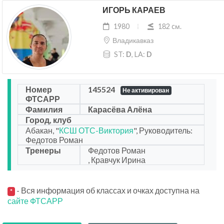
ИГОРЬ КАРАЕВ
1980
182 cм.
Владикавказ
ST:
D
, LA:
D
Номер
145524
Не активирован
ФТСАРР
Фамилия
Карасёва Алёна
Город, клуб
Абакан, "
КСШ ОТС-Виктория
", Руководитель:
Федотов Роман
Тренеры
Федотов Роман
, Кравчук Ирина
- Вся информация об классах и очках доступна на
*
сайте ФТСАРР