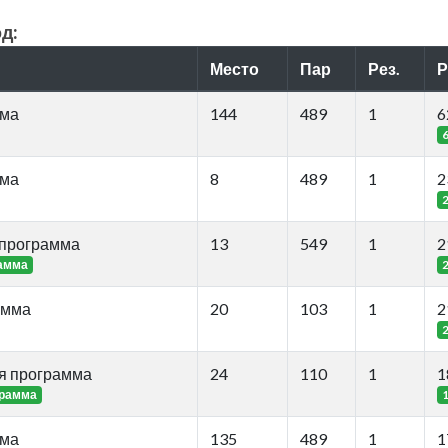
д:
Место
Пар
Рез.
Р
мма
144
489
1
6
мма
8
489
1
2
 программа
13
549
1
2
рамма
амма
20
103
1
2
я программа
24
110
1
1
грамма
мма
135
489
1
1