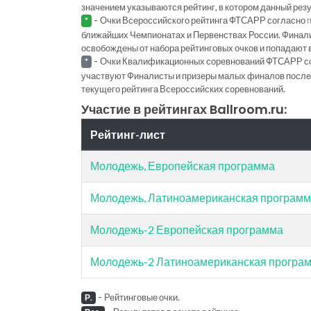
значением указываются рейтинг, в котором данный рез
-
Очки Всероссийского рейтинга ФТСАРР согласно
*
ближайших Чемпионатах и Первенствах России. Финал
освобождены от набора рейтинговых очков и попадают 
-
Очки Квалификационных соревнований ФТСАРР с
*
участвуют Финалисты и призеры малых финалов последн
текущего рейтинга Всероссийских соревнований.
Участие в рейтингах Ballroom.ru:
Рейтинг-лист
Молодежь, Европейская программа
Молодежь, Латиноамериканская програм
Молодежь-2 Европейская программа
Молодежь-2 Латиноамериканская програ
-
Рейтинговые очки.
Р.
-