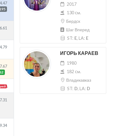
4.47
2017
195
130 cм.
Бердск
6.61
Шаг Вперед
ST:
E
, LA:
E
4.79
ИГОРЬ КАРАЕВ
1980
7.67
182 cм.
62
Владикавказ
.
дней
ST:
D
, LA:
D
7.31
9.34