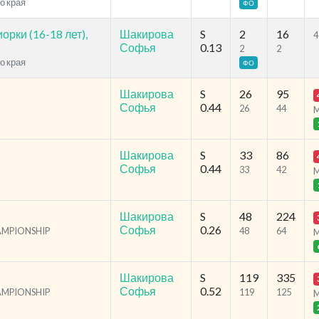
о края
ФО
рки (16-18 лет),
Шакирова
S
2
16
4
Софья
0.13
2
2
о края
ФО
Шакирова
S
26
95
Софья
0.44
26
44
Шакирова
S
33
86
Софья
0.44
33
42
Шакирова
S
48
224
Софья
0.26
HAMPIONSHIP
48
64
Шакирова
S
119
335
Софья
0.52
HAMPIONSHIP
119
125