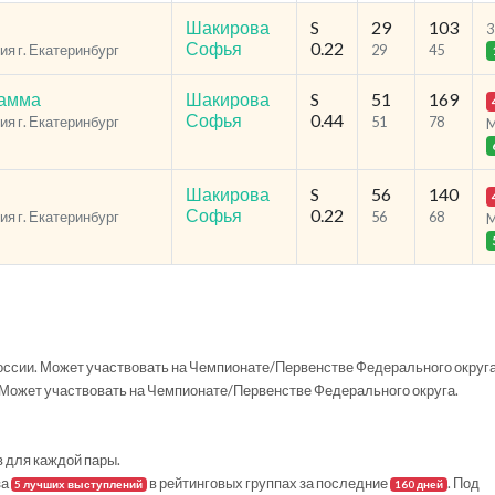
Шакирова
S
29
103
3
Софья
0.22
ия г. Екатеринбург
29
45
рамма
Шакирова
S
51
169
Софья
0.44
ия г. Екатеринбург
51
78
Шакирова
S
56
140
Софья
0.22
ия г. Екатеринбург
56
68
ссии. Может участвовать на Чемпионате/Первенстве Федерального округа
Может участвовать на Чемпионате/Первенстве Федерального округа.
в для каждой пары.
за
в рейтинговых группах за последние
. Под
5 лучших выступлений
160 дней