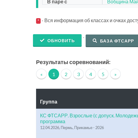
В паре с
Вобщина Ма
- Вся информация об классах и очках дос
*
.
ОБНОВИТЬ
БАЗА ФТСАРР
Результаты соревнований:
«
1
2
3
4
5
»
Группа
КС ФТСАРР. Взрослые (с допуск. Молодежь
программа
12.04.2026, Пермь, Прикамье - 2026