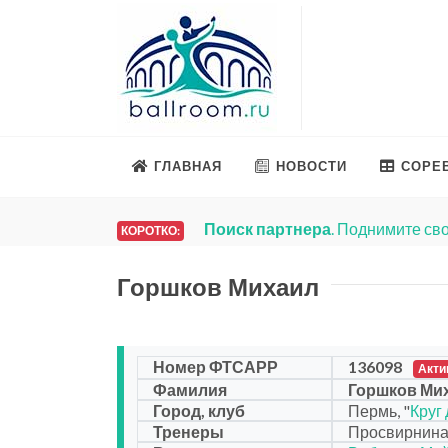
ГЛАВНАЯ
НОВОСТИ
СОРЕ
Поиск партнера
. Поднимите сво
КОРОТКО:
Горшков Михаил
Номер ФТСАРР
136098
Акти
Фамилия
Горшков Ми
Город, клуб
Пермь, "
Круг
Тренеры
Просвирнина 