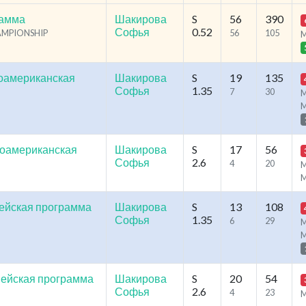
рамма
Шакирова
S
56
390
Софья
0.52
HAMPIONSHIP
56
105
оамериканская
Шакирова
S
19
135
Софья
1.35
7
30
M
ноамериканская
Шакирова
S
17
56
Софья
2.6
4
20
M
ейская программа
Шакирова
S
13
108
Софья
1.35
6
29
M
ейская программа
Шакирова
S
20
54
Софья
2.6
4
23