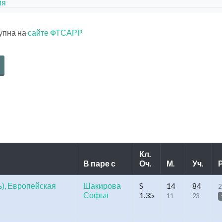
йя
тупна на
сайте ФТСАРР
Кл.
В паре с
Оч.
М.
Уч.
Р
), Европейская
Шакирова
S
14
84
2
Софья
1.35
11
23