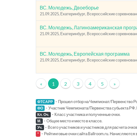
ВС. Молодежь, Двоеборье
21.09.2025, Екатеринбург, Всероссийские соревнован
ВС. Молодежь, Латиноамериканская прог
21.09.2025, Екатеринбург, Всероссийские соревнован
ВС. Молодежь, Европейская программа
21.09.2025, Екатеринбург, Всероссийские соревнован
«
1
2
3
4
5
»
-
Прошел отбор на Чемпионат/Первенство Ро
ФТСАРР
-
Участник Чемпионата/Первенства субьекта РФ. 
ФО
-
Класс участника и полученные очки.
Кл. Оч.
-
Общее место и место в классе.
М.
-
Всего участников и участников для расчета очко
Уч.
-
Рейтинговые очки сайта Ballroom.ru. Начисляются 
*