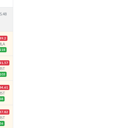
5.48
49.2
MLA
118
41.57
MST
103
34.61
MST
68
37.82
MST
26