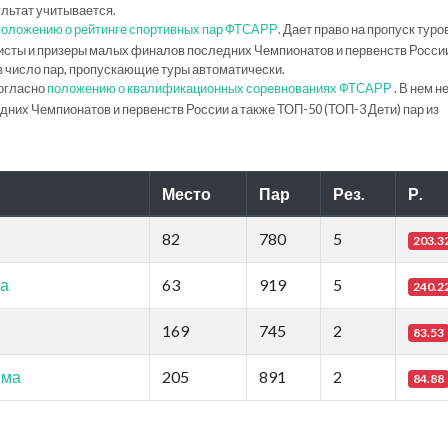
ультат учитывается.
положению о рейтинге спортивных пар ФТСАРР
. Дает право на пропуск туро
исты и призеры малых финалов последних Чемпионатов и первенств Росси
в число пар, пропускающие туры автоматически.
огласно
положению о квалификационных соревнованиях ФТСАРР
. В нем н
их Чемпионатов и первенств России а также ТОП-50 (ТОП-3 Дети) пар из
Место
Пар
Рез.
Р.
82
780
5
203.3
ма
63
919
5
240.2
169
745
2
83.53
мма
205
891
2
84.88