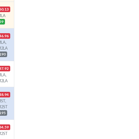
60.13
MLA
59
46.96
LA,
M2LA
190
37.92
LA,
M2LA
48.94
ST,
M2ST
195
34.59
M2ST