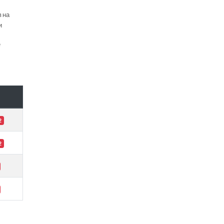
в на
и
е
2
2