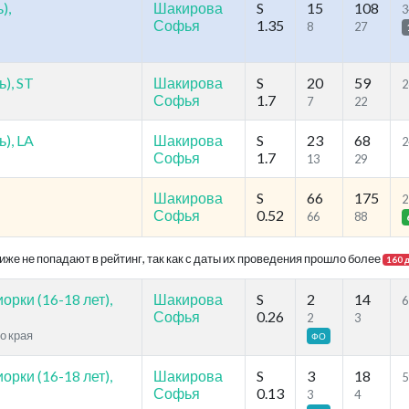
),
Шакирова
S
15
108
3
Софья
1.35
8
27
), ST
Шакирова
S
20
59
2
Софья
1.7
7
22
), LA
Шакирова
S
23
68
2
Софья
1.7
13
29
Шакирова
S
66
175
2
Софья
0.52
66
88
же не попадают в рейтинг, так как с даты их проведения прошло более
160 
рки (16-18 лет),
Шакирова
S
2
14
6
Софья
0.26
2
3
о края
ФО
рки (16-18 лет),
Шакирова
S
3
18
5
Софья
0.13
3
4