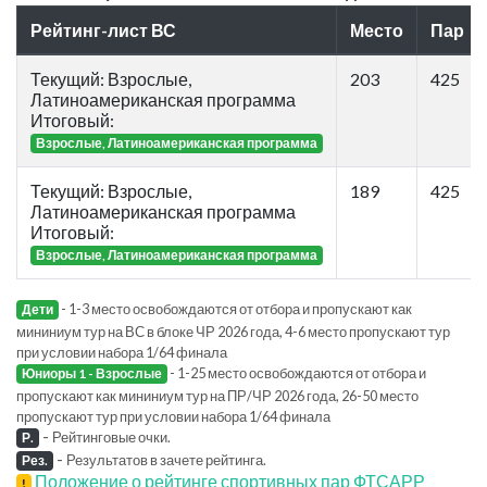
Рейтинг-лист ВС
Место
Пар
Текущий: Взрослые,
203
425
Латиноамериканская программа
Итоговый:
Взрослые, Латиноамериканская программа
Текущий: Взрослые,
189
425
Латиноамериканская программа
Итоговый:
Взрослые, Латиноамериканская программа
- 1-3 место освобождаются от отбора и пропускают как
Дети
мининиум тур на ВС в блоке ЧР 2026 года, 4-6 место пропускают тур
при условии набора 1/64 финала
- 1-25 место освобождаются от отбора и
Юниоры 1 - Взрослые
пропускают как мининиум тур на ПР/ЧР 2026 года, 26-50 место
пропускают тур при условии набора 1/64 финала
-
Рейтинговые очки.
Р.
-
Результатов в зачете рейтинга.
Рез.
Положение о рейтинге спортивных пар ФТСАРР
!