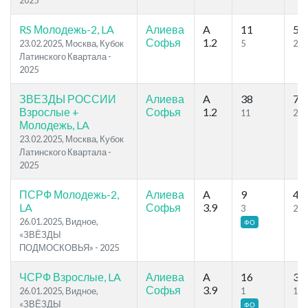
2025
RS Молодежь-2, LA
Алиева
A
11
56
Софья
1.2
23.02.2025, Москва, Кубок
5
29
Латинского Квартала -
2025
ЗВЕЗДЫ РОССИИ
Алиева
A
38
70
Взрослые +
Софья
1.2
11
28
Молодежь, LA
23.02.2025, Москва, Кубок
Латинского Квартала -
2025
ПСРФ Молодежь-2,
Алиева
A
9
44
LA
Софья
3.9
3
25
26.01.2025, Видное,
ФО
«ЗВЁЗДЫ
ПОДМОСКОВЬЯ» - 2025
ЧСРФ Взрослые, LA
Алиева
A
16
37
Софья
3.9
26.01.2025, Видное,
1
16
«ЗВЁЗДЫ
ФО