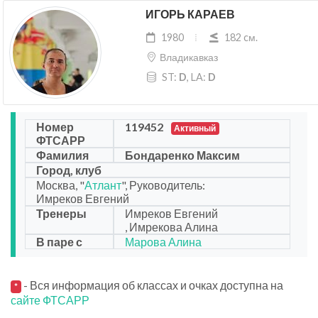
ИГОРЬ КАРАЕВ
1980
182 cм.
Владикавказ
ST:
D
, LA:
D
Номер
119452
Активный
ФТСАРР
Фамилия
Бондаренко Максим
Город, клуб
Москва, "
Атлант
", Руководитель:
Имреков Евгений
Тренеры
Имреков Евгений
, Имрекова Алина
В паре с
Марова Алина
- Вся информация об классах и очках доступна на
*
сайте ФТСАРР