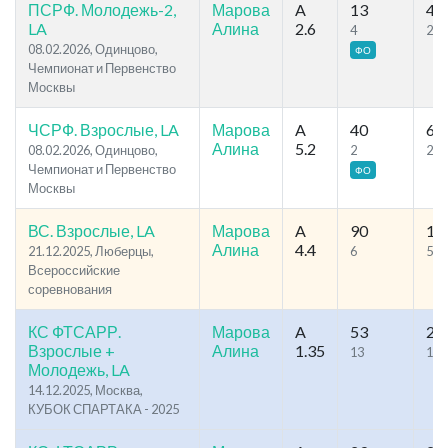
ПСРФ. Молодежь-2,
Марова
A
13
40
LA
Алина
2.6
4
25
08.02.2026, Одинцово,
ФО
Чемпионат и Первенство
Москвы
ЧСРФ. Взрослые, LA
Марова
A
40
67
Алина
5.2
08.02.2026, Одинцово,
2
25
Чемпионат и Первенство
ФО
Москвы
ВС. Взрослые, LA
Марова
A
90
14
Алина
4.4
21.12.2025, Люберцы,
6
57
Всероссийские
соревнования
КС ФТСАРР.
Марова
A
53
22
Взрослые +
Алина
1.35
13
114
Молодежь, LA
14.12.2025, Москва,
КУБОК СПАРТАКА - 2025