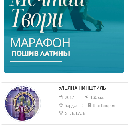
УЛЬЯНА НИНШТИЛЬ
2017
130 cм.
Бердск
Шаг Вперед
ST:
E
, LA:
E