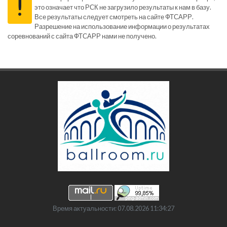
!
это означает что РСК не загрузило результаты к нам в базу.
Все результаты следует смотреть на сайте ФТСАРР.
Разрешение на использование информации о результатах
соревнований с сайта ФТСАРР нами не получено.
Время актуальности: 07.08.2026 11:34:27