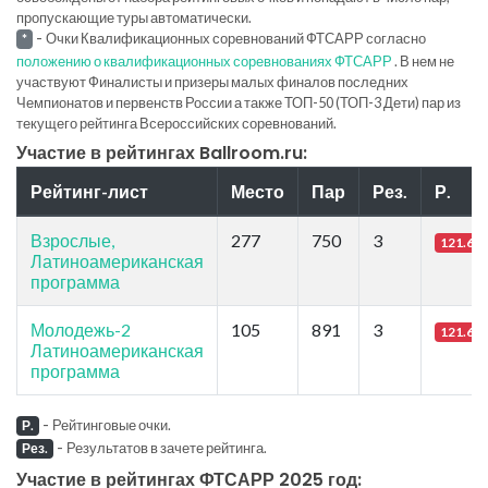
пропускающие туры автоматически.
-
Очки Квалификационных соревнований ФТСАРР согласно
*
положению о квалификационных соревнованиях ФТСАРР
. В нем не
участвуют Финалисты и призеры малых финалов последних
Чемпионатов и первенств России а также ТОП-50 (ТОП-3 Дети) пар из
текущего рейтинга Всероссийских соревнований.
Участие в рейтингах Ballroom.ru:
Рейтинг-лист
Место
Пар
Рез.
Р.
Взрослые,
277
750
3
121.66
Латиноамериканская
программа
Молодежь-2
105
891
3
121.66
Латиноамериканская
программа
-
Рейтинговые очки.
Р.
-
Результатов в зачете рейтинга.
Рез.
Участие в рейтингах ФТСАРР 2025 год: