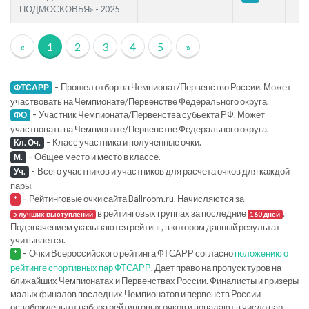
ПОДМОСКОВЬЯ» - 2025
«
1
2
3
4
5
»
-
Прошел отбор на Чемпионат/Первенство России. Может
ФТСАРР
участвовать на Чемпионате/Первенстве Федерального округа.
-
Участник Чемпионата/Первенства субьекта РФ. Может
ФО
участвовать на Чемпионате/Первенстве Федерального округа.
-
Класс участника и полученные очки.
Кл. Оч.
-
Общее место и место в классе.
М.
-
Всего участников и участников для расчета очков для каждой
Уч.
пары.
-
Рейтинговые очки сайта Ballroom.ru. Начисляются за
*
в рейтинговых группах за последние
.
5 лучших выступлений
160 дней
Под значением указываются рейтинг, в котором данный результат
учитывается.
-
Очки Всероссийского рейтинга ФТСАРР согласно
положению о
*
рейтинге спортивных пар ФТСАРР
. Дает право на пропуск туров на
ближайших Чемпионатах и Первенствах России. Финалисты и призеры
малых финалов последних Чемпионатов и первенств России
освобождены от набора рейтинговых очков и попадают в число пар,