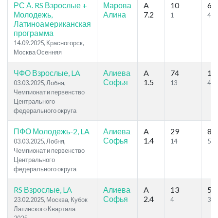
РС А. RS Взрослые +
Марова
A
10
63
Молодежь,
Алина
7.2
1
41
Латиноамериканская
программа
14.09.2025, Красногорск,
Москва Осенняя
ЧФО Взрослые, LA
Алиева
A
74
11
Софья
1.5
03.03.2025, Лобня,
13
44
Чемпионат и первенство
Центрального
федерального округа
ПФО Молодежь-2, LA
Алиева
A
29
85
Софья
1.4
03.03.2025, Лобня,
14
56
Чемпионат и первенство
Центрального
федерального округа
RS Взрослые, LA
Алиева
A
13
57
Софья
2.4
23.02.2025, Москва, Кубок
4
32
Латинского Квартала -