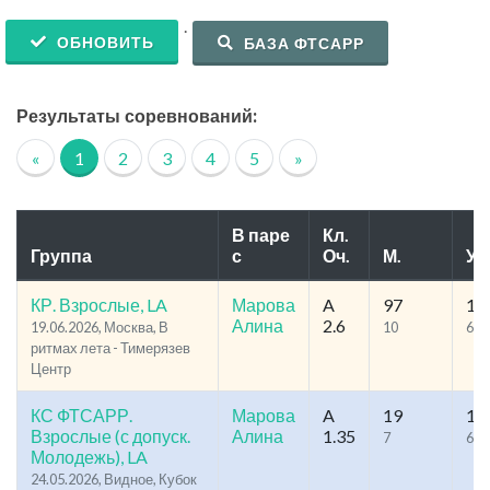
.
ОБНОВИТЬ
БАЗА ФТСАРР
Результаты соревнований:
«
1
2
3
4
5
»
В паре
Кл.
Группа
с
Оч.
М.
Уч
КР. Взрослые, LA
Марова
A
97
16
Алина
2.6
19.06.2026, Москва, В
10
69
ритмах лета - Тимерязев
Центр
КС ФТСАРР.
Марова
A
19
11
Взрослые (с допуск.
Алина
1.35
7
63
Молодежь), LA
24.05.2026, Видное, Кубок