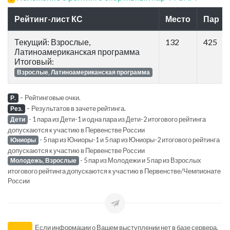
Рейтинг-лист КС
Место
Пар
Текущий: Взрослые,
132
425
Латиноамериканская программа
Итоговый:
Взрослые, Латиноамериканская программа
-
Рейтинговые очки.
Р.
-
Результатов в зачете рейтинга.
Рез.
- 1 пара из Дети-1 и одна пара из Дети-2 итогового рейтинга
Дети
допускаются к участию в Первенстве России
- 5 пар из Юниоры-1 и 5 пар из Юниоры-2 итогового рейтинга
Юниоры
допускаются к участию в Первенстве России
- 5 пар из Молодежи и 5 пар из Взрослых
Молодежь, Взрослые
итогового рейтинга допускаются к участию в Первенстве/Чемпионате
России
Если информации о Вашем выступлении нет в базе сервера,