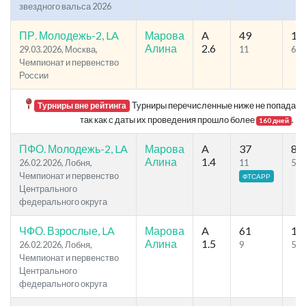
звездного вальса 2026
ПР. Молодежь-2, LA
Марова
A
49
10
Алина
2.6
29.03.2026, Москва,
11
61
Чемпионат и первенство
России
Турниры перечисленные ниже не попадают 
Турниры вне рейтинга
так как с даты их проведения прошло более
.
160 дней
ПФО. Молодежь-2, LA
Марова
A
37
84
Алина
1.4
26.02.2026, Лобня,
11
56
Чемпионат и первенство
ФТСАРР
Центрального
федерального округа
ЧФО. Взрослые, LA
Марова
A
61
10
Алина
1.5
26.02.2026, Лобня,
9
50
Чемпионат и первенство
Центрального
федерального округа