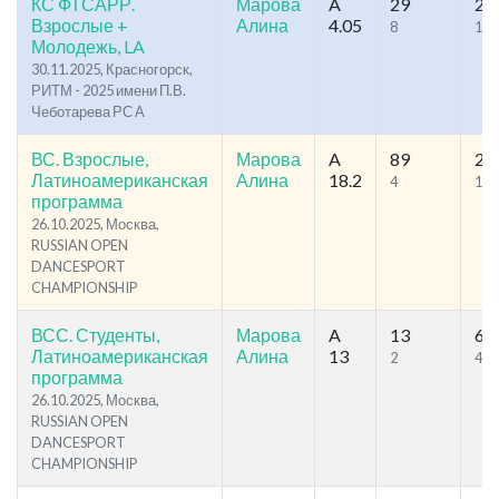
КС ФТСАРР.
Марова
A
29
22
Взрослые +
Алина
4.05
8
148
Молодежь, LA
30.11.2025, Красногорск,
РИТМ - 2025 имени П.В.
Чеботарева РС А
ВС. Взрослые,
Марова
A
89
27
Латиноамериканская
Алина
18.2
4
164
программа
26.10.2025, Москва,
RUSSIAN OPEN
DANCESPORT
CHAMPIONSHIP
ВСС. Студенты,
Марова
A
13
66
Латиноамериканская
Алина
13
2
41
программа
26.10.2025, Москва,
RUSSIAN OPEN
DANCESPORT
CHAMPIONSHIP