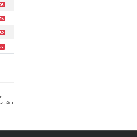
03
56
89
27
се
с сайта