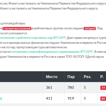
ссии. Может участвовать на Чемпионате/Первенстве Федерального округа
Может участвовать на Чемпионате/Первенстве Федерального округа.
в для каждой пары.
за
в рейтинговых группах за последние
. Под
5 лучших выступлений
160 дней
ультат учитывается.
положению о рейтинге спортивных пар ФТСАРР
. Дает право на пропуск туро
исты и призеры малых финалов последних Чемпионатов и первенств Росси
в число пар, пропускающие туры автоматически.
огласно
положению о квалификационных соревнованиях ФТСАРР
. В нем н
их Чемпионатов и первенств России а также ТОП-50 (ТОП-3 Дети) пар из
Место
Пар
Рез.
Р.
361
780
5
77.
ма
411
919
5
85.