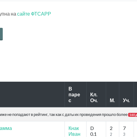
тупна на
сайте ФТСАРР
В
паре
Кл.
с
Оч.
М.
Уч.
же не попадают в рейтинг, так как с даты их проведения прошло более
160 
рамма
Кнак
D
2
7
Иван
0.1
2
3