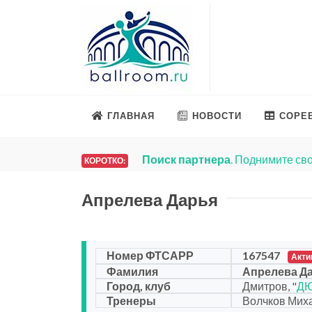
ГЛАВНАЯ
НОВОСТИ
СОРЕ
Поиск партнера
. Поднимите сво
КОРОТКО:
Апрелева Дарья
Номер ФТСАРР
167547
Акти
Фамилия
Апрелева Д
Город, клуб
Дмитров, "
ДЮ
Тренеры
Волчков Миха