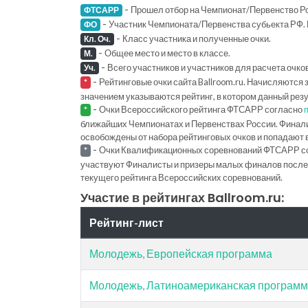
-
Прошел отбор на Чемпионат/Первенство Ро
ФТСАРР
-
Участник Чемпионата/Первенства субьекта РФ. 
ФО
-
Класс участника и полученные очки.
Кл. Оч.
-
Общее место и место в классе.
М.
-
Всего участников и участников для расчета очко
Уч.
-
Рейтинговые очки сайта Ballroom.ru. Начисляются 
*
значением указываются рейтинг, в котором данный рез
-
Очки Всероссийского рейтинга ФТСАРР согласно
*
ближайших Чемпионатах и Первенствах России. Финал
освобождены от набора рейтинговых очков и попадают 
-
Очки Квалификационных соревнований ФТСАРР с
*
участвуют Финалисты и призеры малых финалов последн
текущего рейтинга Всероссийских соревнований.
Участие в рейтингах Ballroom.ru:
Рейтинг-лист
Молодежь, Европейская программа
Молодежь, Латиноамериканская програм