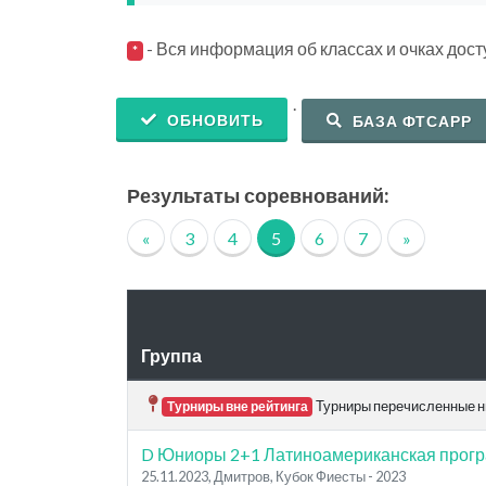
- Вся информация об классах и очках дос
*
.
ОБНОВИТЬ
БАЗА ФТСАРР
Результаты соревнований:
«
3
4
5
6
7
»
Группа
Турниры перечисленные ни
Турниры вне рейтинга
D Юниоры 2+1 Латиноамериканская прог
25.11.2023, Дмитров, Кубок Фиесты - 2023