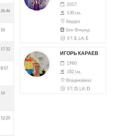
2017
26.46
130 cм.
Бердск
Шаг Вперед
10
ST:
E
, LA:
E
17.32
ИГОРЬ КАРАЕВ
1980
8.57
182 cм.
Владикавказ
ST:
D
, LA:
D
10
12.25