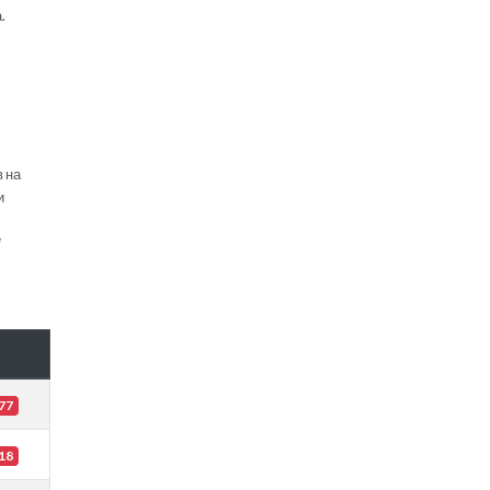
.
в на
и
е
77
18