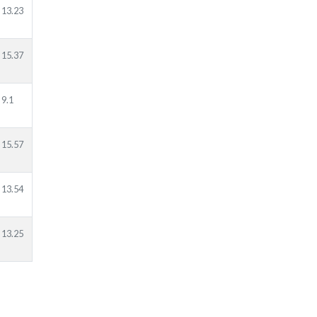
13.23
15.37
9.1
15.57
13.54
13.25