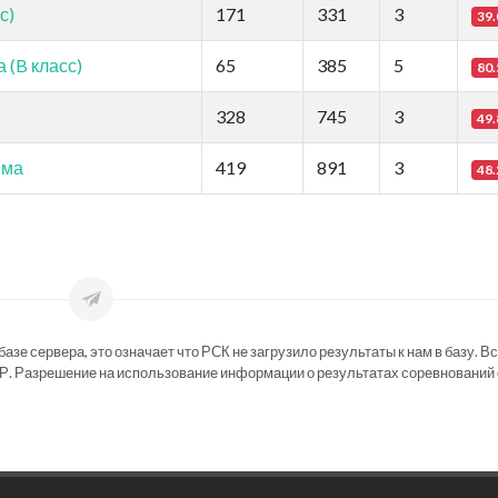
с)
171
331
3
39.
(B класс)
65
385
5
80.
328
745
3
49.
мма
419
891
3
48.
зе сервера, это означает что РСК не загрузило результаты к нам в базу. В
Р. Разрешение на использование информации о результатах соревнований 