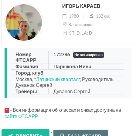
ИГОРЬ КАРАЕВ
1980
182 cм.
Владикавказ
ST:
D
, LA:
D
Номер
172786
Не активирован
ФТСАРР
Фамилия
Паршкова Нина
Город, клуб
Москва, "
Латинский квартал
", Руководитель:
Дуванов Сергей
Тренеры
Дуванов Сергей
- Вся информация об классах и очках доступна на
*
сайте ФТСАРР
.
ОБНОВИТЬ
БАЗА ФТСАРР