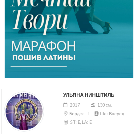
УЛЬЯНА НИНШТИЛЬ
2017
130 cм.
Бердск
Шаг Вперед
ST:
E
, LA:
E