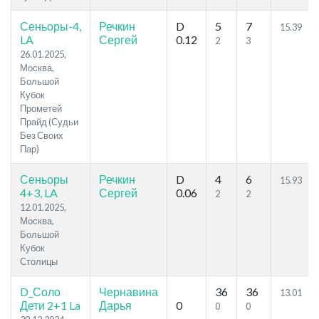
Сеньоры-4,
Речкин
D
5
7
15.39
LA
Сергей
0.12
2
3
26.01.2025,
Москва,
Большой
Кубок
Прометей
Прайд (Судьи
Без Своих
Пар)
Сеньоры
Речкин
D
4
6
15.93
4+3, LA
Сергей
0.06
2
2
12.01.2025,
Москва,
Большой
Кубок
Столицы
D_Соло
Чернавина
36
36
13.01
Дети 2+1 La
Дарья
0
0
0