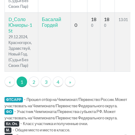
(Судьи Без
Своих Пар)
D_Соло
Басалай
18
18
13.01
Юниоры-1
Гордей
0
0
0
St
29.12.2024,
Красногорск,
Здравствуй,
Новый Год.
(Судьи Без
Своих Пар)
«
1
2
3
4
»
-
Прошел отбор на Чемпионат/Первенство России. Может
ФТСАРР
участвовать на Чемпионате/Первенстве Федерального округа.
-
Участник Чемпионата/Первенства субьекта РФ. Может
ФО
участвовать на Чемпионате/Первенстве Федерального округа.
-
Класс участника и полученные очки.
Кл. Оч.
-
Общее место и место в классе.
М.