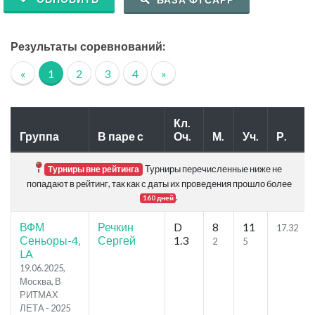
Результаты соревнований:
«
1
2
3
4
»
Кл.
Группа
В паре с
Оч.
М.
Уч.
Р.
Турниры перечисленные ниже не
Турниры вне рейтинга
попадают в рейтинг, так как с даты их проведения прошло более
.
160 дней
ВФМ
Речкин
D
8
11
17.32
Сеньоры-4,
Сергей
1.3
2
5
LA
19.06.2025,
Москва, В
РИТМАХ
ЛЕТА - 2025