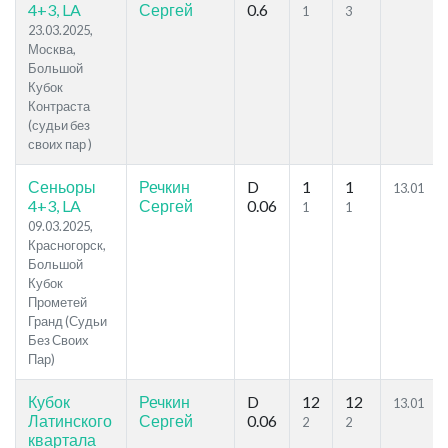
4+3, LA
Сергей
0.6
1
3
23.03.2025,
Москва,
Большой
Кубок
Контраста
(судьи без
своих пар )
Сеньоры
Речкин
D
1
1
13.01
4+3, LA
Сергей
0.06
1
1
09.03.2025,
Красногорск,
Большой
Кубок
Прометей
Гранд (Судьи
Без Своих
Пар)
Кубок
Речкин
D
12
12
13.01
Латинского
Сергей
0.06
2
2
квартала