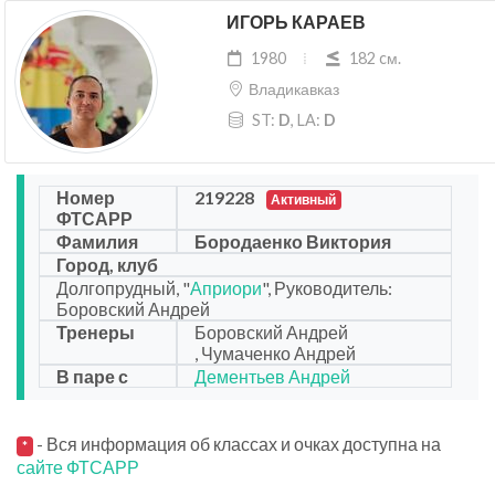
ИГОРЬ КАРАЕВ
1980
182 cм.
Владикавказ
ST:
D
, LA:
D
Номер
219228
Активный
ФТСАРР
Фамилия
Бородаенко Виктория
Город, клуб
Долгопрудный, "
Априори
", Руководитель:
Боровский Андрей
Тренеры
Боровский Андрей
, Чумаченко Андрей
В паре с
Дементьев Андрей
- Вся информация об классах и очках доступна на
*
сайте ФТСАРР