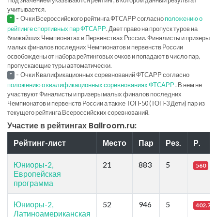
учитывается.
-
Очки Всероссийского рейтинга ФТСАРР согласно
положению о
*
рейтинге спортивных пар ФТСАРР
. Дает право на пропуск туров на
ближайших Чемпионатах и Первенствах России. Финалисты и призеры
малых финалов последних Чемпионатов и первенств России
освобождены от набора рейтинговых очков и попадают в число пар,
пропускающие туры автоматически.
-
Очки Квалификационных соревнований ФТСАРР согласно
*
положению о квалификационных соревнованиях ФТСАРР
. В нем не
участвуют Финалисты и призеры малых финалов последних
Чемпионатов и первенств России а также ТОП-50 (ТОП-3 Дети) пар из
текущего рейтинга Всероссийских соревнований.
Участие в рейтингах Ballroom.ru:
Рейтинг-лист
Место
Пар
Рез.
Р.
Юниоры-2,
21
883
5
560
Европейская
программа
Юниоры-2,
52
946
5
402.7
Латиноамериканская