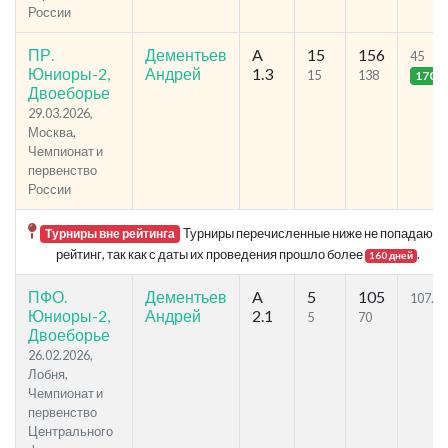
России
ПР.
Дементьев
A
15
156
45
Юниоры-2,
Андрей
1.3
15
138
170
Двоеборье
29.03.2026,
Москва,
Чемпионат и
первенство
России
Турниры перечисленные ниже не попадают в
Турниры вне рейтинга
рейтинг, так как с даты их проведения прошло более
.
160 дней
ПФО.
Дементьев
A
5
105
107.5
Юниоры-2,
Андрей
2.1
5
70
Двоеборье
26.02.2026,
Лобня,
Чемпионат и
первенство
Центрального