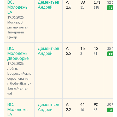
ВС.
Дементьев
A
38
171
32.64
Молодежь,
Андрей
2.6
11
118
91
LA
19.06.2026,
Москва, В
ритмах лета -
Тимерязев
Центр
ВС.
Дементьев
A
15
43
30.02
Молодежь,
Андрей
3.3
3
31
141
Двоеборье
17.05.2026,
Лобня,
Всероссийские
соревнования
г. Лобня (Basic -
Танго, Ча-ча-
ча)
ВС.
Дементьев
A
41
90
35.82
Молодежь,
Андрей
2.2
16
63
83
LA