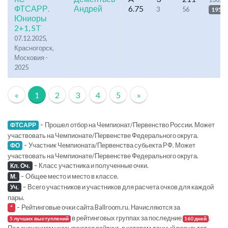
ФТСАРР.
Андрей
6.75
3
56
195
Юниоры
2+1, ST
07.12.2025,
Красногорск,
Московия -
2025
«
1
2
3
4
5
»
-
Прошел отбор на Чемпионат/Первенство России. Может
ФТСАРР
участвовать на Чемпионате/Первенстве Федерального округа.
-
Участник Чемпионата/Первенства субьекта РФ. Может
ФО
участвовать на Чемпионате/Первенстве Федерального округа.
-
Класс участника и полученные очки.
Кл. Оч.
-
Общее место и место в классе.
М.
-
Всего участников и участников для расчета очков для каждой
Уч.
пары.
-
Рейтинговые очки сайта Ballroom.ru. Начисляются за
*
в рейтинговых группах за последние
.
5 лучших выступлений
160 дней
Под значением указываются рейтинг, в котором данный результат