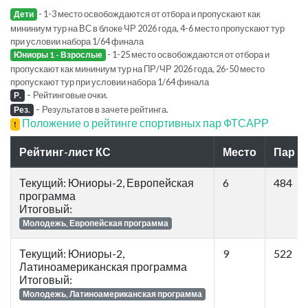
- 1-3 место освобождаются от отбора и пропускают как
Дети
мининиум тур на ВС в блоке ЧР 2026 года, 4-6 место пропускают тур
при условии набора 1/64 финала
- 1-25 место освобождаются от отбора и
Юниоры 1 - Взрослые
пропускают как мининиум тур на ПР/ЧР 2026 года, 26-50 место
пропускают тур при условии набора 1/64 финала
-
Рейтинговые очки.
Р.
-
Результатов в зачете рейтинга.
Рез.
Положение о рейтинге спортивных пар ФТСАРР
!
Рейтинг-лист КС
Место
Пар
Текущий: Юниоры-2, Европейская
6
484
программа
Итоговый:
Молодежь, Европейская программа
Текущий: Юниоры-2,
9
522
Латиноамериканская программа
Итоговый:
Молодежь, Латиноамериканская программа