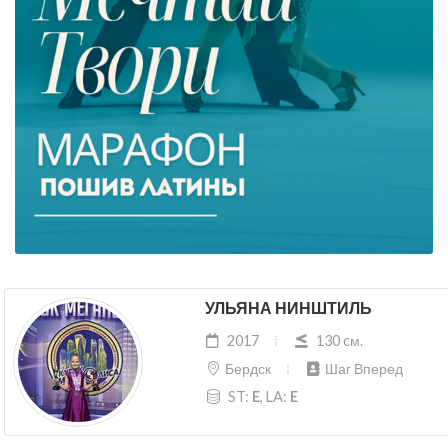
УЛЬЯНА НИНШТИЛЬ
2017
130 cм.
Бердск
Шаг Вперед
ST:
E
, LA:
E