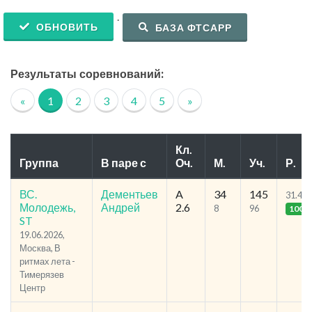
.
ОБНОВИТЬ
БАЗА ФТСАРР
Результаты соревнований:
«
1
2
3
4
5
»
Кл.
Группа
В паре с
Оч.
М.
Уч.
Р.
ВС.
Дементьев
A
34
145
31.48
Молодежь,
Андрей
2.6
8
96
100
ST
19.06.2026,
Москва, В
ритмах лета -
Тимерязев
Центр