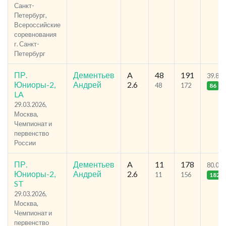
Санкт-
Петербург,
Всероссийские
соревнования
г. Санкт-
Петербург
ПР.
Дементьев
A
48
191
39.81
Юниоры-2,
Андрей
2.6
48
172
86
LA
29.03.2026,
Москва,
Чемпионат и
первенство
России
ПР.
Дементьев
A
11
178
80.04
Юниоры-2,
Андрей
2.6
11
156
182
ST
29.03.2026,
Москва,
Чемпионат и
первенство