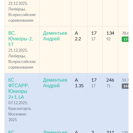
21.12.2025,
Люберцы,
Всероссийские
соревнования
ВС.
Дементьев
A
17
134
78.62
Юниоры-2,
Андрей
2.2
17
92
137
ST
21.12.2025,
Люберцы,
Всероссийские
соревнования
КС
Дементьев
A
17
246
59.76
ФТСАРР.
Андрей
1.35
17
71
146
Юниоры
2+1, LA
07.12.2025,
Красногорск,
Московия -
2025
КС
Дементьев
A
3
211
130.59