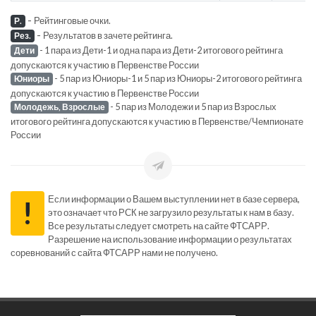
-
Рейтинговые очки.
Р.
-
Результатов в зачете рейтинга.
Рез.
- 1 пара из Дети-1 и одна пара из Дети-2 итогового рейтинга
Дети
допускаются к участию в Первенстве России
- 5 пар из Юниоры-1 и 5 пар из Юниоры-2 итогового рейтинга
Юниоры
допускаются к участию в Первенстве России
- 5 пар из Молодежи и 5 пар из Взрослых
Молодежь, Взрослые
итогового рейтинга допускаются к участию в Первенстве/Чемпионате
России
Если информации о Вашем выступлении нет в базе сервера,
!
это означает что РСК не загрузило результаты к нам в базу.
Все результаты следует смотреть на сайте ФТСАРР.
Разрешение на использование информации о результатах
соревнований с сайта ФТСАРР нами не получено.