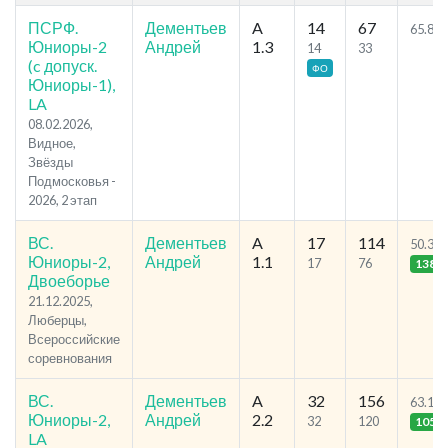
ПСРФ.
Дементьев
A
14
67
65.89
Юниоры-2
Андрей
1.3
14
33
(c допуск.
ФО
Юниоры-1),
LA
08.02.2026,
Видное,
Звёзды
Подмосковья -
2026, 2 этап
ВС.
Дементьев
A
17
114
50.33
Юниоры-2,
Андрей
1.1
17
76
138
Двоеборье
21.12.2025,
Люберцы,
Всероссийские
соревнования
ВС.
Дементьев
A
32
156
63.14
Юниоры-2,
Андрей
2.2
32
120
105
LA