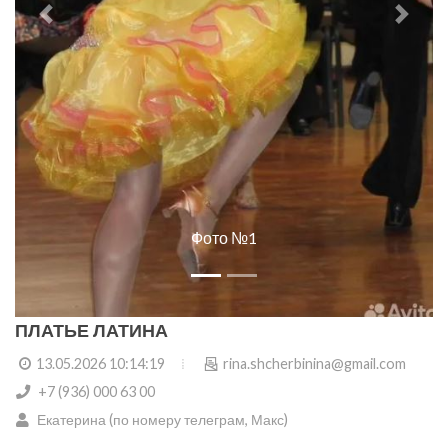
Фото №2
ПЛАТЬЕ ЛАТИНА
13.05.2026 10:14:19
rina.shcherbinina@gmail.com
+7 (936) 000 63 00
Екатерина (по номеру телеграм, Макс)
Регион:
Московская область
Город:
Жуковский
Тип:
Платье
Группа:
Юниоры-2