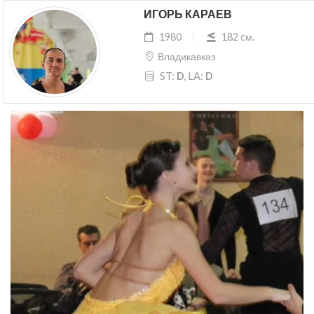
ИГОРЬ КАРАЕВ
1980
182 cм.
Владикавказ
ST:
D
, LA:
D
Previous
Next