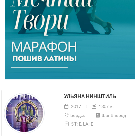
УЛЬЯНА НИНШТИЛЬ
2017
130 cм.
Бердск
Шаг Вперед
ST:
E
, LA:
E