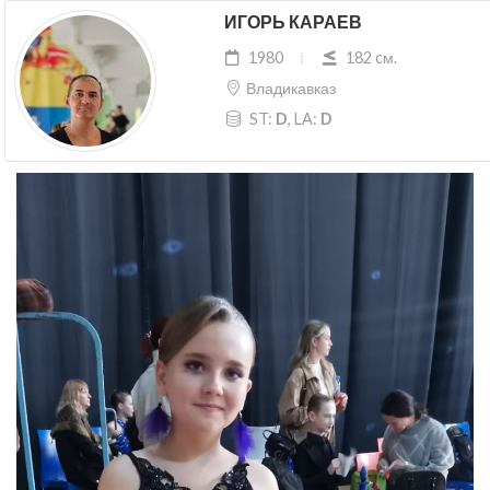
ИГОРЬ КАРАЕВ
1980
182 cм.
Владикавказ
ST:
D
, LA:
D