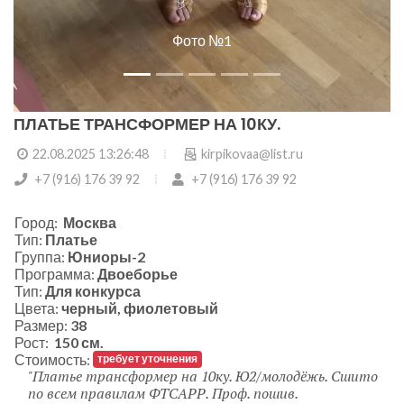
ото №1
ПЛАТЬЕ ТРАНСФОРМЕР НА 10КУ.
22.08.2025 13:26:48
kirpikovaa@list.ru
+7 (916) 176 39 92
+7 (916) 176 39 92
Город:
Москва
Тип:
Платье
Группа:
Юниоры-2
Программа:
Двоеборье
Тип:
Для конкурса
Цвета:
черный, фиолетовый
Размер:
38
Рост:
150 см.
Стоимость:
требует уточнения
Платье трансформер на 10ку. Ю2/молодёжь. Сшито
по всем правилам ФТСАРР. Проф. пошив.