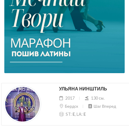
УЛЬЯНА НИНШТИЛЬ
2017
130 cм.
Бердск
Шаг Вперед
ST:
E
, LA:
E