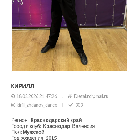
КИРИЛЛ
18.03.2026 21:47:26
Dietakrd@mail.ru
kirill_zhdanov_dance
303
Регион:
Краснодарский край
Город и клуб:
Краснодар
, Валенсия
Пол:
Мужской
Год рождения:
2015