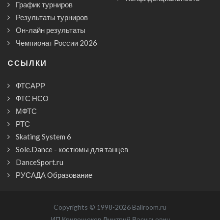
График турниров
Результаты турниров
Он-лайн результаты
Чемпионат России 2026
CСЫЛКИ
ФТСАРР
ФТС НСО
МФТС
РТС
Skating System 6
Sole.Dance - костюмы для танцев
DanceSport.ru
РУСАДА Образование
Copyrights © 1998-2026 Ballroom.ru
ИП Кривощеков Дмитрий Васильевич