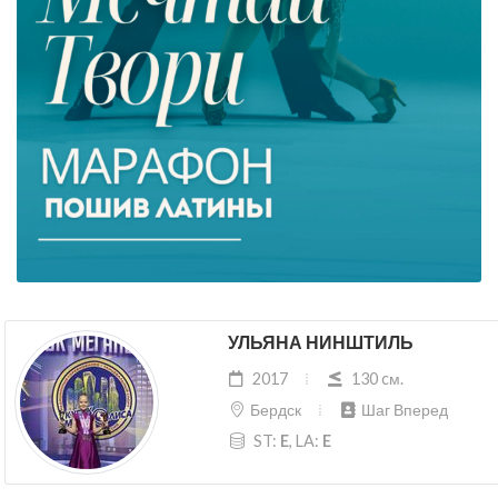
УЛЬЯНА НИНШТИЛЬ
2017
130 cм.
Бердск
Шаг Вперед
ST:
E
, LA:
E