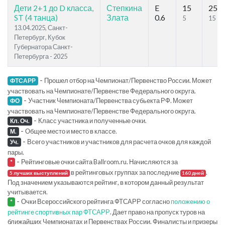
Дети 2+1 до D класса,
Степкина
E
15
25
ST (4 танца)
Злата
0.6
5
15
13.04.2025, Санкт-
Петербург, Кубок
Губернатора Санкт-
Петербурга - 2025
-
Прошел отбор на Чемпионат/Первенство России. Может
ФТСАРР
участвовать на Чемпионате/Первенстве Федерального округа.
-
Участник Чемпионата/Первенства субьекта РФ. Может
ФО
участвовать на Чемпионате/Первенстве Федерального округа.
-
Класс участника и полученные очки.
Кл. Оч.
-
Общее место и место в классе.
М.
-
Всего участников и участников для расчета очков для каждой
Уч.
пары.
-
Рейтинговые очки сайта Ballroom.ru. Начисляются за
*
в рейтинговых группах за последние
.
5 лучших выступлений
160 дней
Под значением указываются рейтинг, в котором данный результат
учитывается.
-
Очки Всероссийского рейтинга ФТСАРР согласно
положению о
*
рейтинге спортивных пар ФТСАРР
. Дает право на пропуск туров на
ближайших Чемпионатах и Первенствах России. Финалисты и призеры