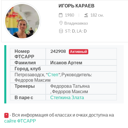
ИГОРЬ КАРАЕВ
1980
182 cм.
Владикавказ
ST:
D
, LA:
D
Номер
242908
Активный
ФТСАРР
Фамилия
Исаков Артем
Город, клуб
Петрозаводск, "
Степ
", Руководитель:
Федоров Максим
Тренеры
Федорова Татьяна
, Федоров Максим
В паре с
Степкина Злата
- Вся информация об классах и очках доступна на
*
сайте ФТСАРР