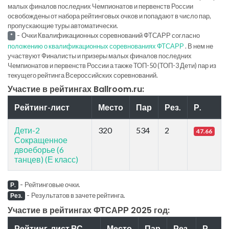
малых финалов последних Чемпионатов и первенств России
освобождены от набора рейтинговых очков и попадают в число пар,
пропускающие туры автоматически.
-
Очки Квалификационных соревнований ФТСАРР согласно
*
положению о квалификационных соревнованиях ФТСАРР
. В нем не
участвуют Финалисты и призеры малых финалов последних
Чемпионатов и первенств России а также ТОП-50 (ТОП-3 Дети) пар из
текущего рейтинга Всероссийских соревнований.
Участие в рейтингах Ballroom.ru:
Рейтинг-лист
Место
Пар
Рез.
Р.
Дети-2
320
534
2
47.66
Сокращенное
двоеборье (6
танцев) (Е класс)
-
Рейтинговые очки.
Р.
-
Результатов в зачете рейтинга.
Рез.
Участие в рейтингах ФТСАРР 2025 год:
Рейтинг-лист ВС
Место
Пар
Рез.
Р.