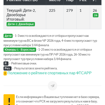
Текущий: Дети-2,
225
279
1
26
Двоеборье
26
Итоговый:
Дети-2, Двоеборье
- 1-3 место освобождаются от отбора и пропускают как
Дети
мининиум тур на ВС в блоке ЧР 2026 года, 4-6 место пропускают тур
при условии набора 1/64 финала
- 1-25 место освобождаются от отбора и
Юниоры 1 - Взрослые
пропускают как мининиум тур на ПР/ЧР 2026 года, 26-50 место
пропускают тур при условии набора 1/64 финала
-
Рейтинговые очки.
Р.
-
Результатов в зачете рейтинга.
Рез.
Положение о рейтинге спортивных пар ФТСАРР
!
Если информации о Вашем выступлении нет в базе сервера,
!
это означает что РСК не загрузило результаты к нам в базу.