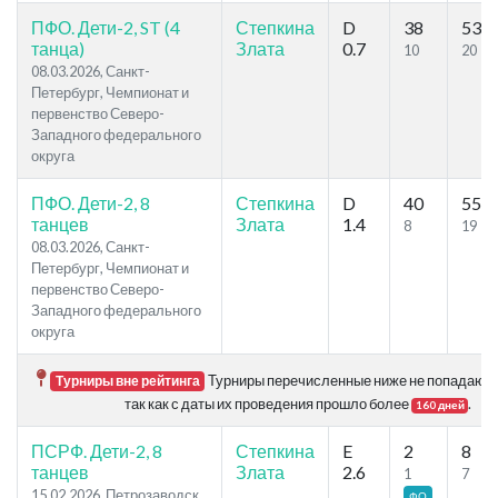
ПФО. Дети-2, ST (4
Степкина
D
38
53
танца)
Злата
0.7
10
20
08.03.2026, Санкт-
Петербург, Чемпионат и
первенство Северо-
Западного федерального
округа
ПФО. Дети-2, 8
Степкина
D
40
55
танцев
Злата
1.4
8
19
08.03.2026, Санкт-
Петербург, Чемпионат и
первенство Северо-
Западного федерального
округа
Турниры перечисленные ниже не попадают в
Турниры вне рейтинга
так как с даты их проведения прошло более
.
160 дней
ПСРФ. Дети-2, 8
Степкина
E
2
8
танцев
Злата
2.6
1
7
15.02.2026, Петрозаводск,
ФО