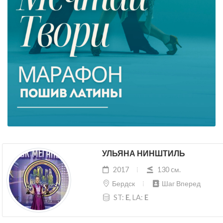
УЛЬЯНА НИНШТИЛЬ
2017
130 cм.
Бердск
Шаг Вперед
ST:
E
, LA:
E