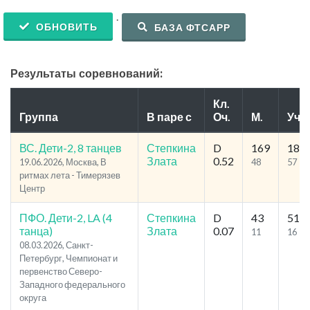
.
ОБНОВИТЬ
БАЗА ФТСАРР
Результаты соревнований:
Кл.
Группа
В паре с
Оч.
М.
Уч.
ВС. Дети-2, 8 танцев
Степкина
D
169
185
Злата
0.52
19.06.2026, Москва, В
48
57
ритмах лета - Тимерязев
Центр
ПФО. Дети-2, LA (4
Степкина
D
43
51
танца)
Злата
0.07
11
16
08.03.2026, Санкт-
Петербург, Чемпионат и
первенство Северо-
Западного федерального
округа