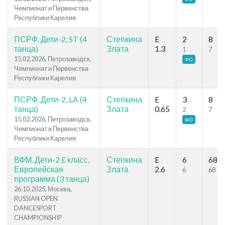
Чемпионат и Первенства
Республики Карелия
ПСРФ. Дети-2, ST (4
Степкина
E
2
8
танца)
Злата
1.3
1
7
15.02.2026, Петрозаводск,
ФО
Чемпионат и Первенства
Республики Карелия
ПСРФ. Дети-2, LA (4
Степкина
E
3
8
танца)
Злата
0.65
2
7
15.02.2026, Петрозаводск,
ФО
Чемпионат и Первенства
Республики Карелия
ВФМ. Дети-2 E класс,
Степкина
E
6
68
Европейская
Злата
2.6
6
68
программа (3 танца)
26.10.2025, Москва,
RUSSIAN OPEN
DANCESPORT
CHAMPIONSHIP