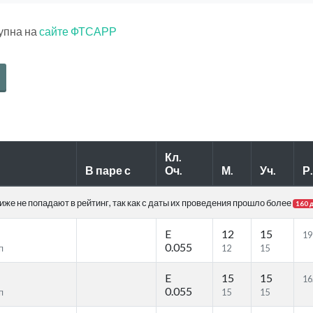
тупна на
сайте ФТСАРР
Кл.
В паре с
Оч.
М.
Уч.
Р.
же не попадают в рейтинг, так как с даты их проведения прошло более
160 
E
12
15
19
0.055
п
12
15
E
15
15
16
0.055
п
15
15