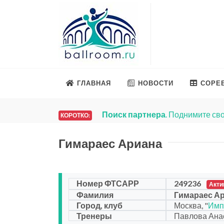
ГЛАВНАЯ
НОВОСТИ
СОРЕ
Поиск партнера
. Поднимите сво
КОРОТКО:
Гимараес Ариана
Номер ФТСАРР
249236
Акти
Фамилия
Гимараес А
Город, клуб
Москва, "
Имп
Тренеры
Павлова Ана