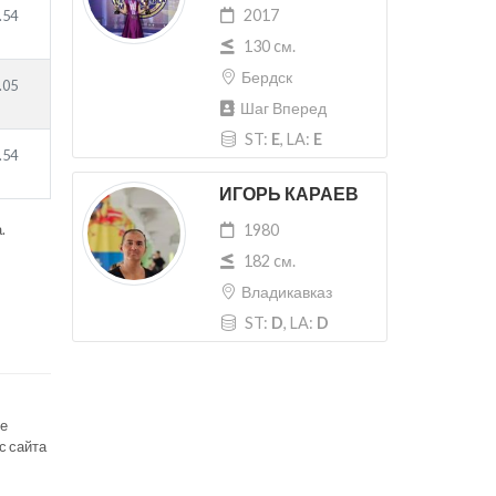
2017
.54
130 cм.
Бердск
.05
Шаг Вперед
ST:
E
, LA:
E
.54
ИГОРЬ КАРАЕВ
.
1980
182 cм.
Владикавказ
ST:
D
, LA:
D
се
с сайта