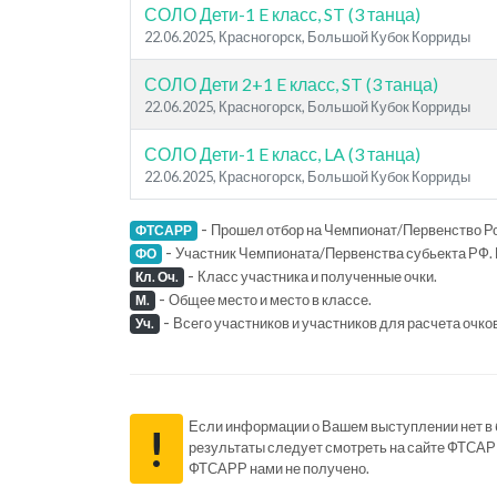
СОЛО Дети-1 E класс, ST (3 танца)
22.06.2025, Красногорск, Большой Кубок Корриды
СОЛО Дети 2+1 E класс, ST (3 танца)
22.06.2025, Красногорск, Большой Кубок Корриды
СОЛО Дети-1 E класс, LA (3 танца)
22.06.2025, Красногорск, Большой Кубок Корриды
-
Прошел отбор на Чемпионат/Первенство Ро
ФТСАРР
-
Участник Чемпионата/Первенства субьекта РФ. 
ФО
-
Класс участника и полученные очки.
Кл. Оч.
-
Общее место и место в классе.
М.
-
Всего участников и участников для расчета очко
Уч.
Если информации о Вашем выступлении нет в ба
!
результаты следует смотреть на сайте ФТСАР
ФТСАРР нами не получено.