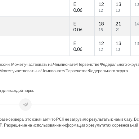
E
12
13
13
0.06
12
13
E
18
21
14
0.06
18
21
E
12
13
13
0.06
12
13
ссии. Может участвовать на Чемпионате/Первенстве Федерального округа
Может участвовать на Чемпионате/Первенстве Федерального округа.
в для каждой пары.
зе сервера, это означает что РСК не загрузило результаты к нам в базу. В
Р. Разрешение на использование информации о результатах соревнований 