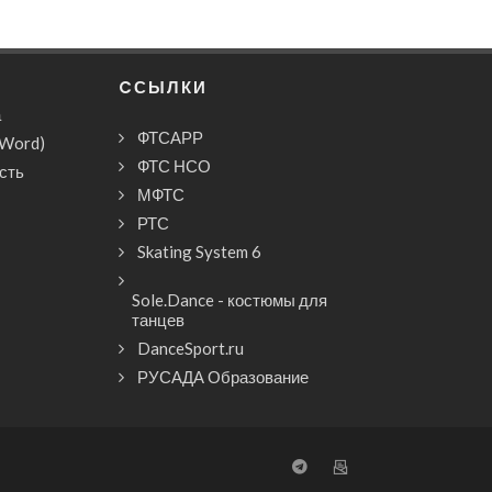
CСЫЛКИ
а
ФТСАРР
(Word)
ФТС НСО
сть
МФТС
РТС
Skating System 6
Sole.Dance - костюмы для
танцев
DanceSport.ru
РУСАДА Образование