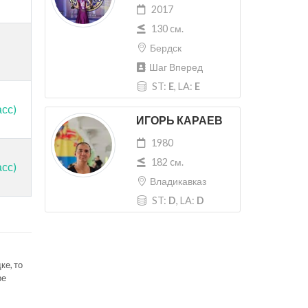
2017
130 cм.
Бердск
Шаг Вперед
ST:
E
, LA:
E
асс)
ИГОРЬ КАРАЕВ
1980
182 cм.
асс)
Владикавказ
ST:
D
, LA:
D
ке, то
ре