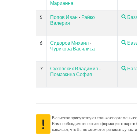
Марианна
5
Попов Иван
-
Райко
Баз
Валерия
6
Сидоров Михаил
-
Баз
Чурикова Василиса
7
Суховских Владимир
-
Баз
Помазкина София
В списках присутствуют только спортсмены с
!
Вам необходимо внести информацию о паре в 
означает, что Вы не сможете принимать участи