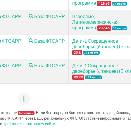
программа
418.63
37 место
а ФТСАРР
База ФТСАРР
Взрослые,
Латиноамериканская
программа
237.45
98 место
а ФТСАРР
База ФТСАРР
Дети-1 Сокращенное
двоеборье (6 танцев) (Е кл
25.8
371 место
а ФТСАРР
База ФТСАРР
Дети-1 Сокращенное
двоеборье (6 танцев) (Е кл
99.29
111 место
о статусом
. Если Вы в паре, но Вас нет на соответствующей заклад
Активный
базу ФТСАРР через Вашу региональную ФТС. Отсутствие информации о па
е в
рейтинге пар на нашем сайте
.