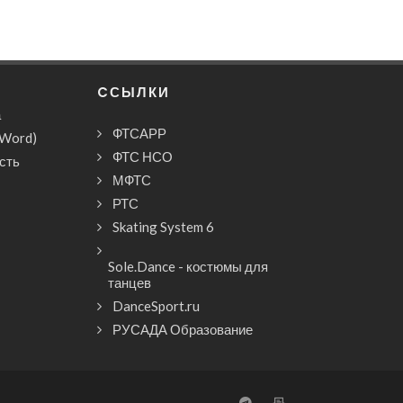
CСЫЛКИ
а
ФТСАРР
(Word)
ФТС НСО
сть
МФТС
РТС
Skating System 6
Sole.Dance - костюмы для
танцев
DanceSport.ru
РУСАДА Образование