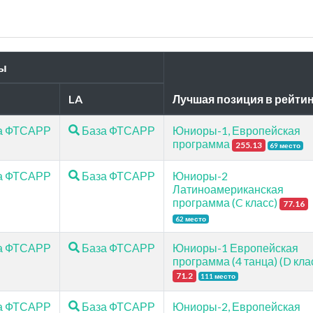
и
ы
LA
Лучшая позиция в рейти
а ФТСАРР
База ФТСАРР
Юниоры-1, Европейская
программа
255.13
69 место
а ФТСАРР
База ФТСАРР
Юниоры-2
Латиноамериканская
программа (C класс)
77.16
62 место
а ФТСАРР
База ФТСАРР
Юниоры-1 Европейская
программа (4 танца) (D кла
71.2
111 место
а ФТСАРР
База ФТСАРР
Юниоры-2, Европейская