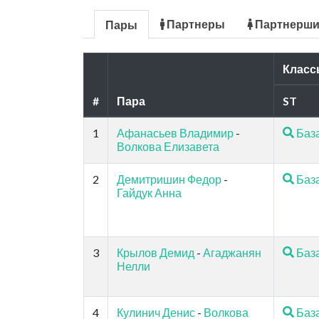
Партнеры
Партнерш
Пары
Класс
#
Пара
ST
1
Афанасьев Владимир
-
Баз
Волкова Елизавета
2
Демитришин Федор
-
Баз
Гайдук Анна
3
Крылов Демид
-
Агаджанян
Баз
Нелли
4
Кулинич Денис
-
Волкова
Баз