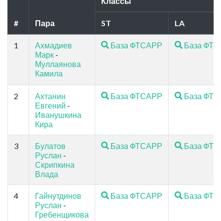
Классы
#
Пара
ST
LA
1
Ахмадиев
База ФТСАРР
База ФТ
Марк
-
Муллаянова
Камила
2
Ахтанин
База ФТСАРР
База ФТ
Евгений
-
Иванушкина
Кира
3
Булатов
База ФТСАРР
База ФТ
Руслан
-
Скрипкина
Влада
4
Гайнутдинов
База ФТСАРР
База ФТ
Руслан
-
Гребенщикова