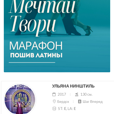
УЛЬЯНА НИНШТИЛЬ
2017
130 cм.
Бердск
Шаг Вперед
ST:
E
, LA:
E