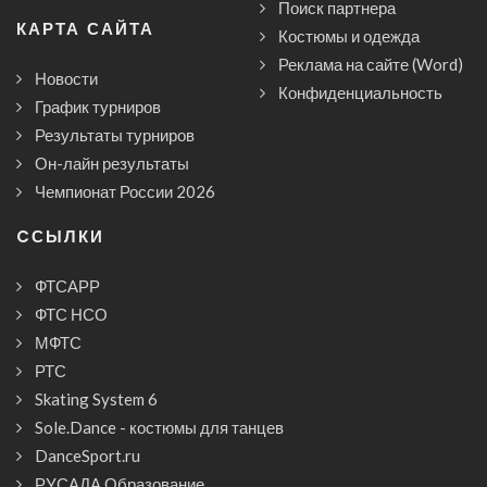
Поиск партнера
КАРТА САЙТА
Костюмы и одежда
Реклама на сайте (Word)
Новости
Конфиденциальность
График турниров
Результаты турниров
Он-лайн результаты
Чемпионат России 2026
CСЫЛКИ
ФТСАРР
ФТС НСО
МФТС
РТС
Skating System 6
Sole.Dance - костюмы для танцев
DanceSport.ru
РУСАДА Образование