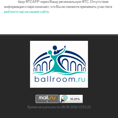
базу ФТСАРР через Вашу региональную ФТС. Отсутствие
информации о паре означает, что Вы не сможете принимать участие в
рейтинге пар на нашем сайте
.
Время актуальности: 08.08.2026 15:01:23