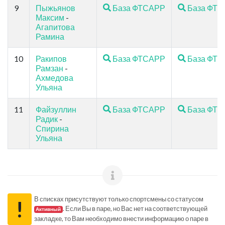
9
Пыжьянов
База ФТСАРР
База ФТ
Максим
-
Агапитова
Рамина
10
Ракипов
База ФТСАРР
База ФТ
Рамзан
-
Ахмедова
Ульяна
11
Файзуллин
База ФТСАРР
База ФТ
Радик
-
Спирина
Ульяна
В списках присутствуют только спортсмены со статусом
!
. Если Вы в паре, но Вас нет на соответствующей
Активный
закладке, то Вам необходимо внести информацию о паре в