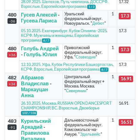
28.09.2025. Шелехов. Путь чемпиона
.
ДОССРФ.
17.32
Взрослые, Европейская программа
1 / 3
Уральский
1
480
Гусев Алексей
-
17.3
федеральный округ.
Гусева Лариса
-36
Новоуральск. "
Дебют
"
05.10.2025. Екатеринбург. Кубок Олимпа -2025
.
17.3
КСРФ. Мужчины и женщины, Европейская
программа
6 / 7
Приволжский
1
480
Голубь Андрей
17.3
федеральный округ.
-
Голубь Юлия
+36
Уфа. "
Созвездие
"
12.10.2025. Уфа. Кубок Республики Башкортостан
.
17.3
КСРФ. Взрослые, Европейская программа
6 / 7
Центральный
1
482
Абрамов
16.91
федеральный округ +
Владислав
-
+34
Москва. Москва.
Маркауцан
"
Северянин
"
Анна
26.10.2025. Москва. RUSSIAN OPEN DANCESPORT
16.91
CHAMPIONSHIP
.
ВС. Взрослые, Двоеборье
102 / 106
Дальневосточный
1
483
Курильский
16.51
федеральный округ.
Аркадий
-
-91
Комсомольск-на-
Правилова
Амуре. "
Эдельвейс
"
Виталина