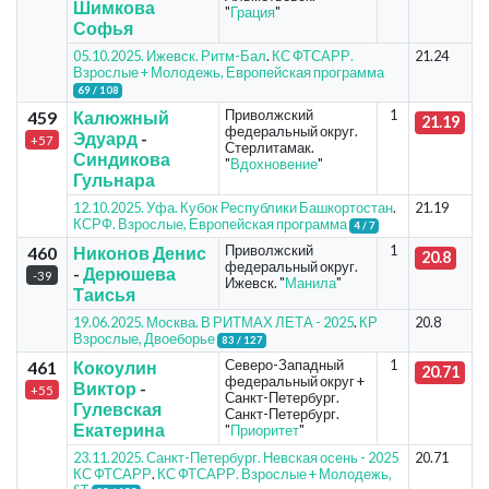
Шимкова
"
Грация
"
Софья
05.10.2025. Ижевск. Ритм-Бал
.
КС ФТСАРР.
21.24
Взрослые + Молодежь, Европейская программа
69 / 108
Приволжский
1
459
Калюжный
21.19
федеральный округ.
Эдуард
-
+57
Стерлитамак.
Синдикова
"
Вдохновение
"
Гульнара
12.10.2025. Уфа. Кубок Республики Башкортостан
.
21.19
КСРФ. Взрослые, Европейская программа
4 / 7
Приволжский
1
460
Никонов Денис
20.8
федеральный округ.
-
Дерюшева
-39
Ижевск. "
Манила
"
Таисья
19.06.2025. Москва. В РИТМАХ ЛЕТА - 2025
.
КР
20.8
Взрослые, Двоеборье
83 / 127
Северо-Западный
1
461
Кокоулин
20.71
федеральный округ +
Виктор
-
+55
Санкт-Петербург.
Гулевская
Санкт-Петербург.
Екатерина
"
Приоритет
"
23.11.2025. Санкт-Петербург. Невская осень - 2025
20.71
КС ФТСАРР
.
КС ФТСАРР. Взрослые + Молодежь,