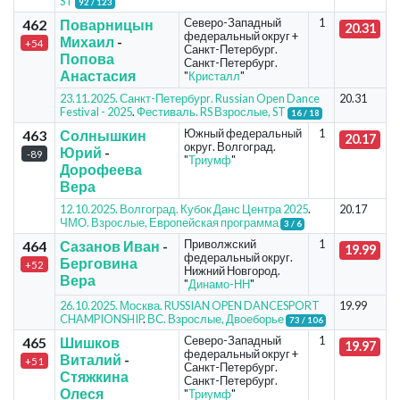
ST
92 / 123
Северо-Западный
1
462
Поварницын
20.31
федеральный округ +
Михаил
-
+54
Санкт-Петербург.
Попова
Санкт-Петербург.
Анастасия
"
Кристалл
"
23.11.2025. Санкт-Петербург. Russian Open Dance
20.31
Festival - 2025
.
Фестиваль. RS Взрослые, ST
16 / 18
Южный федеральный
1
463
Солнышкин
20.17
округ. Волгоград.
Юрий
-
-89
"
Триумф
"
Дорофеева
Вера
12.10.2025. Волгоград. Кубок Данс Центра 2025
.
20.17
ЧМО. Взрослые, Европейская программа
3 / 6
Приволжский
1
464
Сазанов Иван
-
19.99
федеральный округ.
Берговина
+52
Нижний Новгород.
Вера
"
Динамо-НН
"
26.10.2025. Москва. RUSSIAN OPEN DANCESPORT
19.99
CHAMPIONSHIP
.
ВС. Взрослые, Двоеборье
73 / 106
Северо-Западный
1
465
Шишков
19.97
федеральный округ +
Виталий
-
+51
Санкт-Петербург.
Стяжкина
Санкт-Петербург.
Олеся
"
Триумф
"