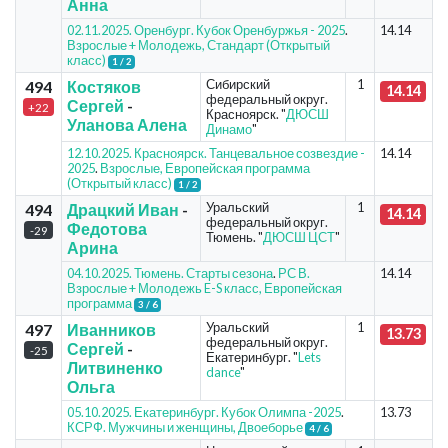
Анна
02.11.2025. Оренбург. Кубок Оренбуржья - 2025
.
14.14
Взрослые + Молодежь, Стандарт (Открытый
класс)
1 / 2
Сибирский
1
494
Костяков
14.14
федеральный округ.
Сергей
-
+22
Красноярск. "
ДЮСШ
Уланова Алена
Динамо
"
12.10.2025. Красноярск. Танцевальное созвездие -
14.14
2025
.
Взрослые, Европейская программа
(Открытый класс)
1 / 2
Уральский
1
494
Драцкий Иван
-
14.14
федеральный округ.
Федотова
-29
Тюмень. "
ДЮСШ ЦСТ
"
Арина
04.10.2025. Тюмень. Старты сезона
.
РС В.
14.14
Взрослые + Молодежь E-S класс, Европейская
программа
3 / 6
Уральский
1
497
Иванников
13.73
федеральный округ.
Сергей
-
-25
Екатеринбург. "
Lets
Литвиненко
dance
"
Ольга
05.10.2025. Екатеринбург. Кубок Олимпа -2025
.
13.73
КСРФ. Мужчины и женщины, Двоеборье
4 / 6