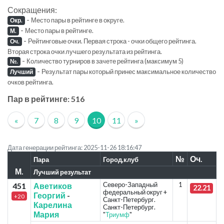
Сокращения:
-
Место пары в рейтинге в округе.
Окр.
-
Место пары в рейтинге.
М.
-
Рейтинговые очки. Первая строка - очки общего рейтинга.
Оч.
Вторая строка очки лучшего результата из рейтинга.
-
Количество турниров в зачете рейтинга (максимум 5)
№.
-
Результат пары который принес максимальное количество
Лучший
очков рейтинга.
Пар в рейтинге: 516
«
7
8
9
10
11
»
Дата генерации рейтинга: 2025-11-26 18:16:47
№
Оч.
Пара
Город,клуб
М.
Лучший результат
Северо-Западный
1
451
Аветиков
22.21
федеральный округ +
Георгий
-
+20
Санкт-Петербург.
Карелина
Санкт-Петербург.
Мария
"
Триумф
"