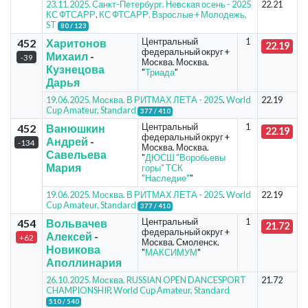
23.11.2025. Санкт-Петербург. Невская осень - 2025
22.21
КС ФТСАРР
.
КС ФТСАРР. Взрослые + Молодежь,
ST
80 / 123
Центральный
1
452
Харитонов
22.19
федеральный округ +
Михаил
-
-39
Москва. Москва.
Кузнецова
"
Триада
"
Дарья
19.06.2025. Москва. В РИТМАХ ЛЕТА - 2025
.
World
22.19
Cup Amateur, Standard
377 / 410
Центральный
1
452
Ванюшкин
22.19
федеральный округ +
Андрей
-
-134
Москва. Москва.
Савельева
"
ДЮСШ "Воробьевы
Мария
горы" ТСК
"Наследие"
"
19.06.2025. Москва. В РИТМАХ ЛЕТА - 2025
.
World
22.19
Cup Amateur, Standard
377 / 410
Центральный
1
454
Вольвачев
21.72
федеральный округ +
Алексей
-
+62
Москва. Смоленск.
Новикова
"
МАКСИМУМ
"
Аполлинария
26.10.2025. Москва. RUSSIAN OPEN DANCESPORT
21.72
CHAMPIONSHIP
.
World Cup Amateur, Standard
510 / 540