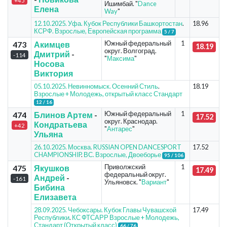
+45
Ишимбай. "
Dance
Елена
Way
"
12.10.2025. Уфа. Кубок Республики Башкортостан
.
18.96
КСРФ. Взрослые, Европейская программа
5 / 7
Южный федеральный
1
473
Акимцев
18.19
округ. Волгоград.
Дмитрий
-
-114
"
Максима
"
Носова
Виктория
05.10.2025. Невинномыск. Осенний Стиль
.
18.19
Взрослые + Молодежь, открытый класс Стандарт
12 / 16
Южный федеральный
1
474
Блинов Артем
-
17.52
округ. Краснодар.
Кондратьева
+42
"
Антарес
"
Ульяна
26.10.2025. Москва. RUSSIAN OPEN DANCESPORT
17.52
CHAMPIONSHIP
.
ВС. Взрослые, Двоеборье
95 / 106
Приволжский
1
475
Якушков
17.49
федеральный округ.
Андрей
-
-161
Ульяновск. "
Вариант
"
Бибина
Елизавета
28.09.2025. Чебоксары. Кубок Главы Чувашской
17.49
Республики
.
КС ФТСАРР Взрослые + Молодежь,
Стандарт (Открытый класс)
66 / 76