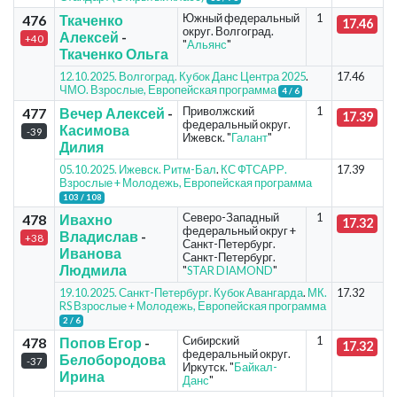
Южный федеральный
1
476
Ткаченко
17.46
округ. Волгоград.
Алексей
-
+40
"
Альянс
"
Ткаченко Ольга
12.10.2025. Волгоград. Кубок Данс Центра 2025
.
17.46
ЧМО. Взрослые, Европейская программа
4 / 6
Приволжский
1
477
Вечер Алексей
-
17.39
федеральный округ.
Касимова
-39
Ижевск. "
Галант
"
Дилия
05.10.2025. Ижевск. Ритм-Бал
.
КС ФТСАРР.
17.39
Взрослые + Молодежь, Европейская программа
103 / 108
Северо-Западный
1
478
Ивахно
17.32
федеральный округ +
Владислав
-
+38
Санкт-Петербург.
Иванова
Санкт-Петербург.
Людмила
"
STAR DIAMOND
"
19.10.2025. Санкт-Петербург. Кубок Авангарда
.
МК.
17.32
RS Взрослые + Молодежь, Европейская программа
2 / 6
Сибирский
1
478
Попов Егор
-
17.32
федеральный округ.
Белобородова
-37
Иркутск. "
Байкал-
Ирина
Данс
"