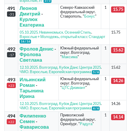
Взрослые, ST
3 / 3
Северо-Кавказский
1
491
Леонов
15.75
федеральный округ.
Дмитрий
-
-31
Ставрополь. "
Бонус
"
Курлюк
Екатерина
05.10.2025. Невинномыск. Осенний Стиль
.
15.75
Взрослые + Молодежь, открытый класс Стандарт
16 / 16
Южный федеральный
1
492
Фролов Денис
-
15.62
округ. Волгоград.
Фролова
-17
"
Максима
"
Светлана
12.10.2025. Волгоград. Кубок Данс Центра 2025
.
15.62
ЧМО. Взрослые, Европейская программа
5 / 6
Южный федеральный
1
493
Ильинский
14.26
округ. Волгоград.
Роман
-
+23
"
ЦТС Диамант
"
Тарынина
Ирина
12.10.2025. Волгоград. Кубок Данс Центра 2025
.
14.26
ЧМО. Взрослые, Европейская программа
6 / 6
Приволжский
1
494
Филипенко
14.14
федеральный округ.
Семен
-
+22
Оренбург. "
Радуга
"
Фаварисова