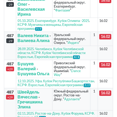
16.02
федеральный округ.
Олег
-
-29
Екатеринбург.
Василевская
"
Фантазия
"
Ирина
05.10.2025. Екатеринбург. Кубок Олимпа -2025
.
16.02
КСРФ. Мужчины и женщины, Европейская
программа
7 / 7
Уральский
1
487
Валеев Никита
-
16.02
федеральный округ.
Валиева Алина
-29
Озерск. "
Индиго
"
28.09.2025. Челябинск. Кубок Челябинской
16.02
области
.
КСРФ. Кубок Челябинской области
Взрослые, Европейская программа
4 / 4
Приволжский
1
487
Бушуев
16.02
федеральный округ.
Валерий
-
+29
Ишимбай. "
Dance
Бушуева Ольга
Way
"
12.10.2025. Уфа. Кубок Республики Башкортостан
.
16.02
КСРФ. Взрослые, Европейская программа
7 / 7
Южный федеральный
1
487
Швейдель
16.02
округ. Ростов-на-
Вячеслав
-
+29
Дону. "
Адэланте
"
Гречишкина
Элина
02.11.2025. Ростов-на-Дону. Кубок Форума
.
КСРФ.
16.02