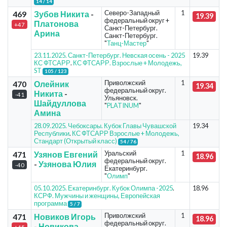
14 / 14
Северо-Западный
1
469
Зубов Никита
-
19.39
федеральный округ +
Платонова
+47
Санкт-Петербург.
Арина
Санкт-Петербург.
"
Танц-Мастер
"
23.11.2025. Санкт-Петербург. Невская осень - 2025
19.39
КС ФТСАРР
.
КС ФТСАРР. Взрослые + Молодежь,
ST
105 / 123
Приволжский
1
470
Олейник
19.34
федеральный округ.
Никита
-
-41
Ульяновск.
Шайдуллова
"
PLATINUM
"
Амина
28.09.2025. Чебоксары. Кубок Главы Чувашской
19.34
Республики
.
КС ФТСАРР Взрослые + Молодежь,
Стандарт (Открытый класс)
54 / 76
Уральский
1
471
Узянов Евгений
18.96
федеральный округ.
-
Узянова Юлия
-40
Екатеринбург.
"
Олимп
"
05.10.2025. Екатеринбург. Кубок Олимпа -2025
.
18.96
КСРФ. Мужчины и женщины, Европейская
программа
5 / 7
Приволжский
1
471
Новиков Игорь
18.96
федеральный округ.
-
Новикова