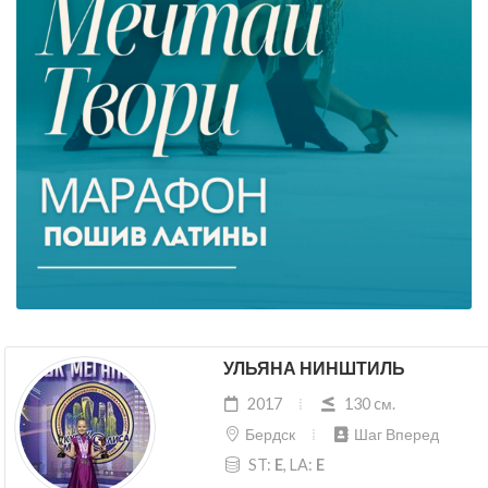
УЛЬЯНА НИНШТИЛЬ
2017
130 cм.
Бердск
Шаг Вперед
ST:
E
, LA:
E