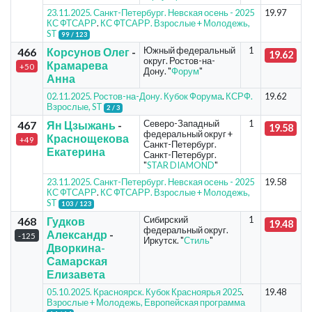
23.11.2025. Санкт-Петербург. Невская осень - 2025
19.97
КС ФТСАРР
.
КС ФТСАРР. Взрослые + Молодежь,
ST
99 / 123
Южный федеральный
1
466
Корсунов Олег
-
19.62
округ. Ростов-на-
Крамарева
+50
Дону. "
Форум
"
Анна
02.11.2025. Ростов-на-Дону. Кубок Форума
.
КСРФ.
19.62
Взрослые, ST
2 / 3
Северо-Западный
1
467
Ян Цзыжань
-
19.58
федеральный округ +
Краснощекова
+49
Санкт-Петербург.
Екатерина
Санкт-Петербург.
"
STAR DIAMOND
"
23.11.2025. Санкт-Петербург. Невская осень - 2025
19.58
КС ФТСАРР
.
КС ФТСАРР. Взрослые + Молодежь,
ST
103 / 123
Сибирский
1
468
Гудков
19.48
федеральный округ.
Александр
-
-125
Иркутск. "
Стиль
"
Дворкина-
Самарская
Елизавета
05.10.2025. Красноярск. Кубок Красноярья 2025
.
19.48
Взрослые + Молодежь, Европейская программа