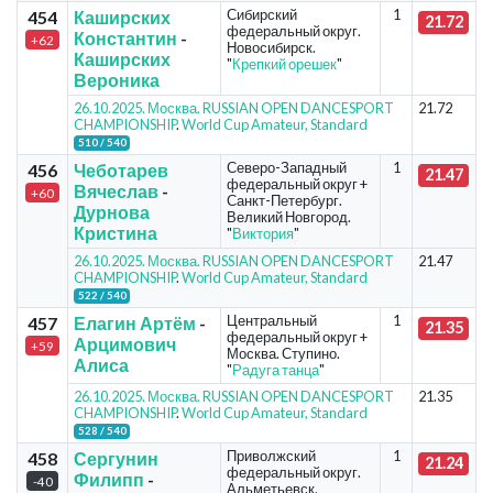
Сибирский
1
454
Каширских
21.72
федеральный округ.
Константин
-
+62
Новосибирск.
Каширских
"
Крепкий орешек
"
Вероника
26.10.2025. Москва. RUSSIAN OPEN DANCESPORT
21.72
CHAMPIONSHIP
.
World Cup Amateur, Standard
510 / 540
Северо-Западный
1
456
Чеботарев
21.47
федеральный округ +
Вячеслав
-
+60
Санкт-Петербург.
Дурнова
Великий Новгород.
Кристина
"
Виктория
"
26.10.2025. Москва. RUSSIAN OPEN DANCESPORT
21.47
CHAMPIONSHIP
.
World Cup Amateur, Standard
522 / 540
Центральный
1
457
Елагин Артём
-
21.35
федеральный округ +
Арцимович
+59
Москва. Ступино.
Алиса
"
Радуга танца
"
26.10.2025. Москва. RUSSIAN OPEN DANCESPORT
21.35
CHAMPIONSHIP
.
World Cup Amateur, Standard
528 / 540
Приволжский
1
458
Сергунин
21.24
федеральный округ.
Филипп
-
-40
Альметьевск.