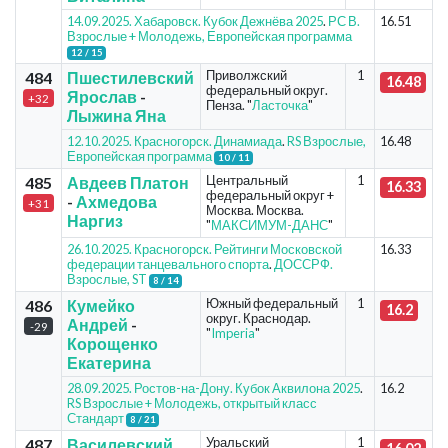
14.09.2025. Хабаровск. Кубок Дежнёва 2025
.
РС В.
16.51
Взрослые + Молодежь, Европейская программа
12 / 15
Приволжский
1
484
Пшестилевский
16.48
федеральный округ.
Ярослав
-
+32
Пенза. "
Ласточка
"
Лыжина Яна
12.10.2025. Красногорск. Динамиада
.
RS Взрослые,
16.48
Европейская программа
10 / 11
Центральный
1
485
Авдеев Платон
16.33
федеральный округ +
-
Ахмедова
+31
Москва. Москва.
Наргиз
"
МАКСИМУМ-ДАНС
"
26.10.2025. Красногорск. Рейтинги Московской
16.33
федерации танцевального спорта
.
ДОССРФ.
Взрослые, ST
8 / 14
Южный федеральный
1
486
Кумейко
16.2
округ. Краснодар.
Андрей
-
-29
"
Imperia
"
Корощенко
Екатерина
28.09.2025. Ростов-на-Дону. Кубок Аквилона 2025
.
16.2
RS Взрослые + Молодежь, открытый класс
Стандарт
8 / 21
Уральский
1
487
Василевский