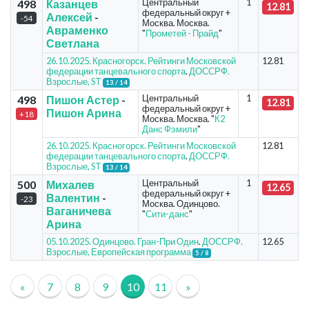
Центральный
1
498
Казанцев
12.81
федеральный округ +
Алексей
-
-54
Москва. Москва.
Авраменко
"
Прометей - Прайд
"
Светлана
26.10.2025. Красногорск. Рейтинги Московской
12.81
федерации танцевального спорта
.
ДОССРФ.
Взрослые, ST
13 / 14
Центральный
1
498
Пишон Астер
-
12.81
федеральный округ +
Пишон Арина
+18
Москва. Москва. "
К2
Данс Фэмили
"
26.10.2025. Красногорск. Рейтинги Московской
12.81
федерации танцевального спорта
.
ДОССРФ.
Взрослые, ST
13 / 14
Центральный
1
500
Михалев
12.65
федеральный округ +
Валентин
-
-23
Москва. Одинцово.
Ваганичева
"
Сити-данс
"
Арина
05.10.2025. Одинцово. Гран-При Один
.
ДОССРФ.
12.65
Взрослые, Европейская программа
5 / 8
«
7
8
9
10
11
»