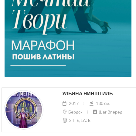
УЛЬЯНА НИНШТИЛЬ
2017
130 cм.
Бердск
Шаг Вперед
ST:
E
, LA:
E