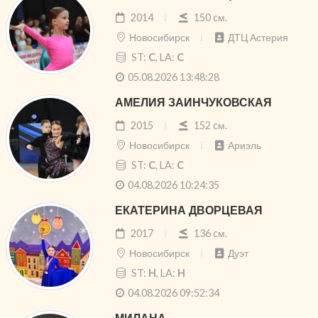
2014
150 cм.
Новосибирск
ДТЦ Астерия
ST:
C
, LA:
C
05.08.2026 13:48:28
АМЕЛИЯ ЗАИНЧУКОВСКАЯ
2015
152 cм.
Новосибирск
Ариэль
ST:
C
, LA:
C
04.08.2026 10:24:35
ЕКАТЕРИНА ДВОРЦЕВАЯ
2017
136 cм.
Новосибирск
Дуэт
ST:
H
, LA:
H
04.08.2026 09:52:34