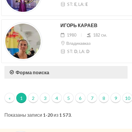
ST:
E
, LA:
E
ИГОРЬ КАРАЕВ
1980
182 cм.
Владикавказ
ST:
D
, LA:
D
Форма поиска
«
1
2
3
4
5
6
7
8
9
10
Показаны записи
1-20
из
1 573
.