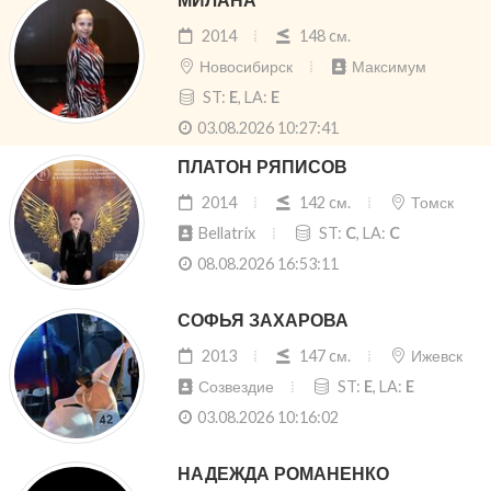
МИЛАНА
2014
148 cм.
Новосибирск
Максимум
ST:
E
, LA:
E
03.08.2026 10:27:41
ПЛАТОН РЯПИСОВ
2014
142 cм.
Томск
Bellatrix
ST:
C
, LA:
C
08.08.2026 16:53:11
СОФЬЯ ЗАХАРОВА
2013
147 cм.
Ижевск
Созвездие
ST:
E
, LA:
E
03.08.2026 10:16:02
НАДЕЖДА РОМАНЕНКО