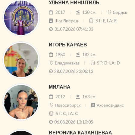
УЛЬЯНА НИНШТИЛЬ
2017
130 cм.
Бердск
Шаг Вперед
ST:
E
, LA:
E
31.07.2026 07:41:33
ИГОРЬ КАРАЕВ
1980
182 cм.
Владикавказ
ST:
D
, LA:
D
28.07.2026 23:06:13
МИЛАНА
2012
163 cм.
Новосибирск
Аксенов-данс
ST:
C
, LA:
C
06.08.2026 13:10:05
ВЕРОНИКА КАЗАНЦЕВАА