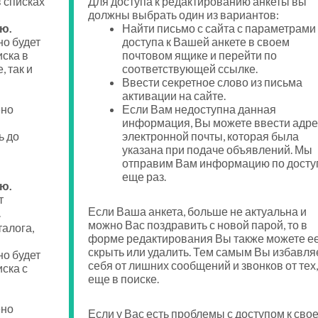
 списках
Для доступа к редактированию анкеты вы
должны выбрать один из вариантов:
ю.
Найти письмо с сайта с параметрами
о будет
доступа к Вашей анкете в своем
иска в
почтовом ящике и перейти по
, так и
соответствующей ссылке.
Ввести секретное слово из письма
активации на сайте.
ено
Если Вам недоступна данная
информация, Вы можете ввести адре
ь до
электронной почты, которая была
указана при подаче объявлений. Мы
отправим Вам информацию по досту
еще раз.
ю.
т
Если Ваша анкета, больше не актуальна и
.
можно Вас поздравить с новой парой, то в
талога,
форме редактирования Вы также можете е
скрыть или удалить. Тем самым Вы избавля
о будет
себя от лишних сообщений и звонков от тех,
ска с
еще в поиске.
ено
Если у Вас есть проблемы с доступом к сво