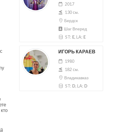
2017
130 cм.
Бердск
Шаг Вперед
ST:
E
, LA:
E
с
ИГОРЬ КАРАЕВ
1980
пу
182 cм.
Владикавказ
ST:
D
, LA:
D
е
ете
 кто
ей