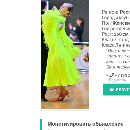
Регион:
Рес
Город и клуб
Пол:
Женски
Год рождени
Рост:
160 см.
Класс Станд
Класс Латин
Ищу ответ
латину и с
классы, сб
Заинтересо
+7 (912
Родитель
РЕЗУ
Монетизировать обьявление