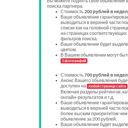
Вы можете поднять свое обьявление в
поиска партнера.
Стоимость
200 рублей в недел
Ваше объявление гарантирован
выводиться в верхней части по
списке как на головной странице
на страницах соответствующих
фильтров поиска.
Ваше объявление будет выдел
цветом.
В Вашем обьявлении могут быт
.
5 фотографий
Стоимость
700 рублей в недел
Анонс Вашего обьявления буде
доступен на
любой странице сайта
Включая разделы рейтингов, ка
онлайн-результатов и т.д.
Ваше объявление гарантирован
выводиться в верхней части пои
более выским приоритетом чем
обьявление за 200 рублей.
Ваше объявление будет выдел