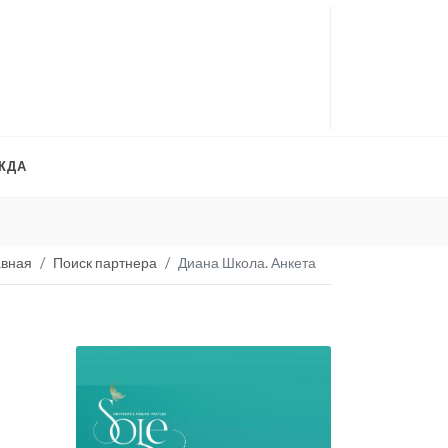
ЖДА
Платья на продажу
. 
авная
Поиск партнера
Диана Школа. Анкета