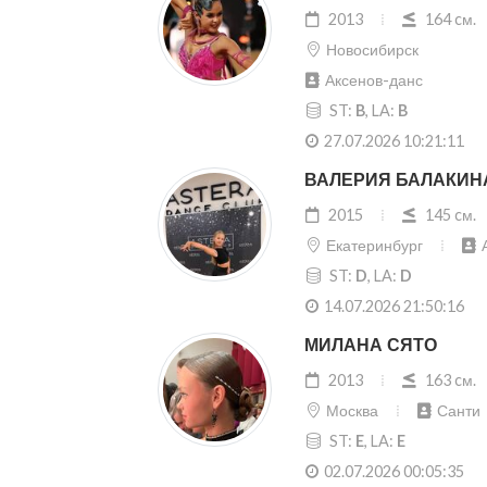
2013
164 cм.
Новосибирск
Аксенов-данс
ST:
B
, LA:
B
27.07.2026 10:21:11
ВАЛЕРИЯ БАЛАКИН
2015
145 cм.
Екатеринбург
ST:
D
, LA:
D
14.07.2026 21:50:16
МИЛАНА СЯТО
2013
163 cм.
Москва
Санти
ST:
E
, LA:
E
02.07.2026 00:05:35