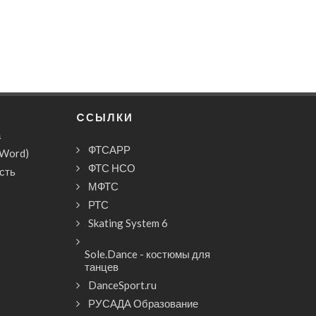
CСЫЛКИ
а
ФТСАРР
(Word)
ФТС НСО
сть
МФТС
РТС
Skating System 6
Sole.Dance - костюмы для
танцев
DanceSport.ru
РУСАДА Образование