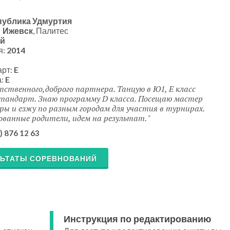
публика Удмуртия
:
Ижевск
, Палитес
й
я:
2014
арт:
E
а:
E
ственного,доброго партнера. Танцую в Ю1, Е класс
тандарт. Знаю программу D класса. Посещаю мастер
оры и езжу по разным городам для участия в турнирах.
ванные родители, идем на результат.
) 876 12 63
ЛЬТАТЫ СОРЕВНОВАНИЙ
Инструкция по редактированию