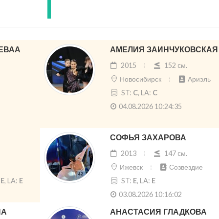
ЕВАА
АМЕЛИЯ ЗАИНЧУКОВСКАЯ
2015
152 cм.
Новосибирск
Ариэль
ST:
C
, LA:
C
04.08.2026 10:24:35
СОФЬЯ ЗАХАРОВА
2013
147 cм.
Ижевск
Созвездие
:
E
, LA:
E
ST:
E
, LA:
E
03.08.2026 10:16:02
НА
АНАСТАСИЯ ГЛАДКОВА