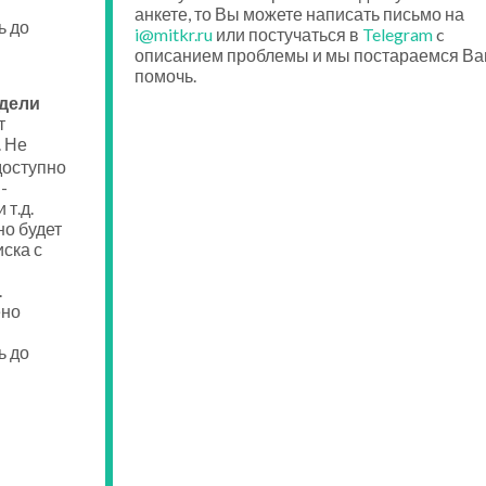
анкете, то Вы можете написать письмо на
ь до
i@mitkr.ru
или постучаться в
Telegram
c
описанием проблемы и мы постараемся Ва
помочь.
едели
т
. Не
доступно
-
 т.д.
о будет
ска с
.
ено
ь до