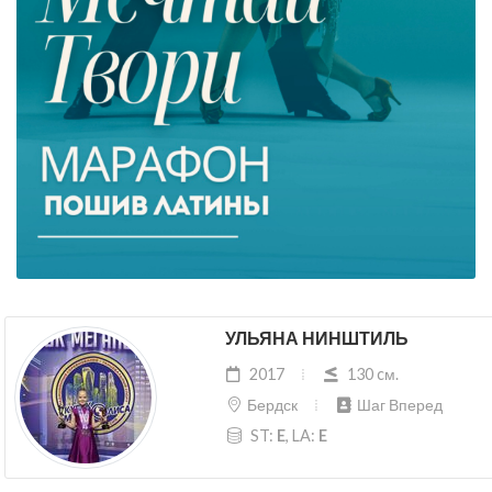
УЛЬЯНА НИНШТИЛЬ
2017
130 cм.
Бердск
Шаг Вперед
ST:
E
, LA:
E