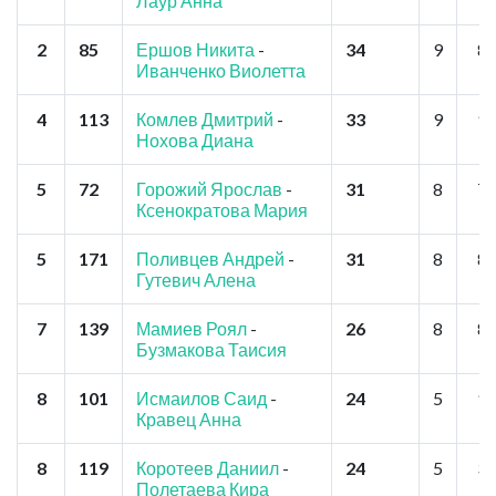
Лаур Анна
2
85
Ершов Никита
-
34
9
8
Иванченко Виолетта
4
113
Комлев Дмитрий
-
33
9
9
Нохова Диана
5
72
Горожий Ярослав
-
31
8
7
Ксенократова Мария
5
171
Поливцев Андрей
-
31
8
8
Гутевич Алена
7
139
Мамиев Роял
-
26
8
8
Бузмакова Таисия
8
101
Исмаилов Саид
-
24
5
9
Кравец Анна
8
119
Коротеев Даниил
-
24
5
3
Полетаева Кира