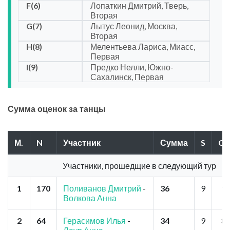
F(6)
Лопаткин Дмитрий, Тверь,
Вторая
G(7)
Лытус Леонид, Москва,
Вторая
H(8)
Мелентьева Лариса, Миасс,
Первая
I(9)
Предко Нелли, Южно-
Сахалинск, Первая
Сумма оценок за танцы
М.
N
Участник
Сумма
S
Ch
Участники, прошедщие в следующий тур
1
170
Поливанов Дмитрий
-
36
9
9
Волкова Анна
2
64
Герасимов Илья
-
34
9
8