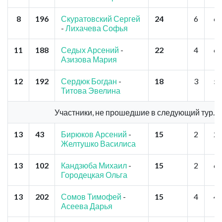
8
196
Скуратовский Сергей
24
6
6
-
Лихачева Софья
11
188
Седых Арсений
-
22
4
6
Азизова Мария
12
192
Сердюк Богдан
-
18
3
5
Титова Эвелина
Участники, не прошедшие в следующий тур.
13
43
Бирюков Арсений
-
15
2
2
Желтушко Василиса
13
102
Кандзюба Михаил
-
15
2
6
Городецкая Ольга
13
202
Сомов Тимофей
-
15
4
4
Асеева Дарья