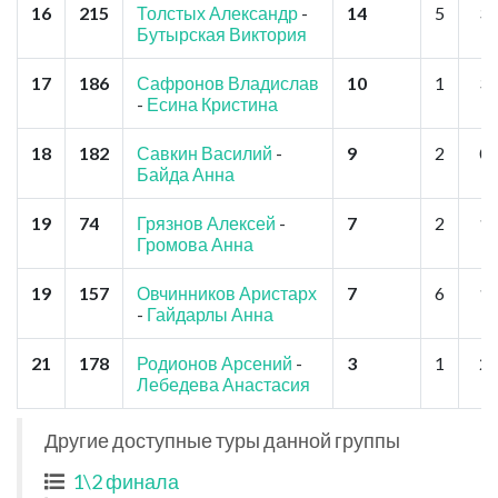
16
215
Толстых Александр
-
14
5
3
Бутырская Виктория
17
186
Сафронов Владислав
10
1
3
-
Есина Кристина
18
182
Савкин Василий
-
9
2
0
Байда Анна
19
74
Грязнов Алексей
-
7
2
1
Громова Анна
19
157
Овчинников Аристарх
7
6
1
-
Гайдарлы Анна
21
178
Родионов Арсений
-
3
1
2
Лебедева Анастасия
Другие доступные туры данной группы
1\2 финала