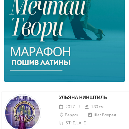
УЛЬЯНА НИНШТИЛЬ
2017
130 cм.
Бердск
Шаг Вперед
ST:
E
, LA:
E