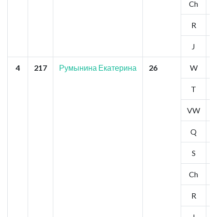
Ch
4
R
4
J
4
4
217
Румынина Екатерина
26
W
3
T
3
VW
4
Q
4
S
3
Ch
3
R
3
J
3