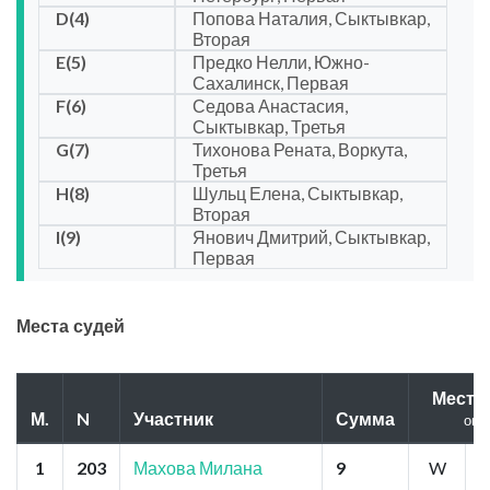
D(4)
Попова Наталия, Сыктывкар,
Вторая
E(5)
Предко Нелли, Южно-
Сахалинск, Первая
F(6)
Седова Анастасия,
Сыктывкар, Третья
G(7)
Тихонова Рената, Воркута,
Третья
H(8)
Шульц Елена, Сыктывкар,
Вторая
I(9)
Янович Дмитрий, Сыктывкар,
Первая
Места судей
Места
М.
N
Участник
Сумма
оце
1
203
Махова Милана
9
W
1