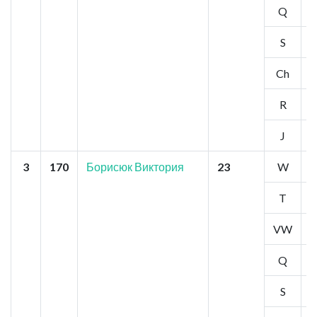
Q
3
S
2
Ch
2
R
2
J
2
3
170
Борисюк Виктория
23
W
2
T
2
VW
1
Q
2
S
4