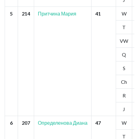
5
214
Притчина Мария
41
W
5
T
5
VW
6
Q
5
S
5
Ch
5
R
5
J
5
6
207
Определенова Диана
47
W
6
T
6