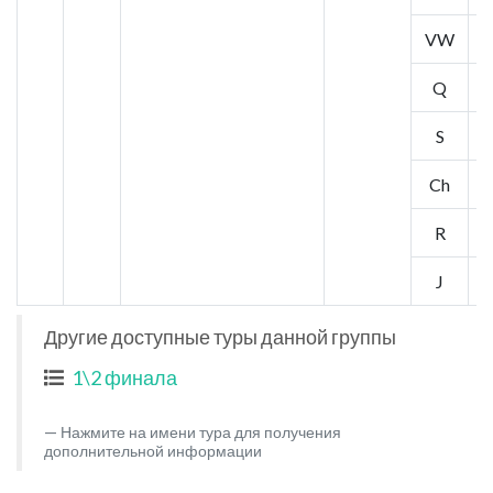
VW
5
Q
6
S
6
Ch
6
R
6
J
6
Другие доступные туры данной группы
1\2 финала
Нажмите на имени тура для получения
дополнительной информации