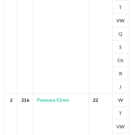
T
1
VW
2
Q
1
S
1
Ch
1
R
1
J
1
2
216
Ревкова Юлия
22
W
4
T
4
VW
3