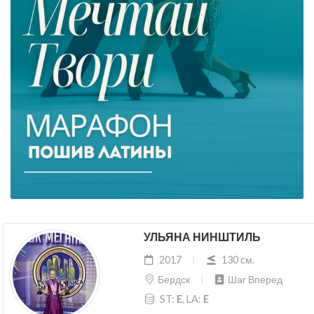
УЛЬЯНА НИНШТИЛЬ
2017
130 cм.
Бердск
Шаг Вперед
ST:
E
, LA:
E