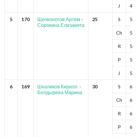
J
4
5
170
Щелконогов Артем
-
25
S
5
Сорокина Елизавета
Ch
5
R
5
P
5
J
5
6
169
Шкаликов Кирилл
-
30
S
6
Болдырева Марина
Ch
6
R
6
P
6