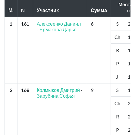
Места
М.
N
Участник
Сумма
оцен
1
161
Алексеенко Даниил
6
S
2
-
Ермакова Дарья
Ch
1
R
1
P
1
J
1
2
168
Колмыков Дмитрий
-
9
S
1
Зарубина Софья
Ch
2
R
2
P
2