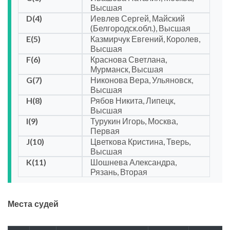
Высшая
D(4)
Иевлев Сергей, Майский
(Белгородск.обл.), Высшая
E(5)
Казмирчук Евгений, Королев,
Высшая
F(6)
Краснова Светлана,
Мурманск, Высшая
G(7)
Никонова Вера, Ульяновск,
Высшая
H(8)
Рябов Никита, Липецк,
Высшая
I(9)
Турукин Игорь, Москва,
Первая
J(10)
Цветкова Кристина, Тверь,
Высшая
K(11)
Шошнева Александра,
Рязань, Вторая
Места судей