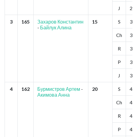
J
2
3
165
Захаров Константин
15
S
3
-
Байлук Алина
Ch
3
R
3
P
3
J
3
4
162
Бурмистров Артем
-
20
S
4
Акимова Анна
Ch
4
R
4
P
4