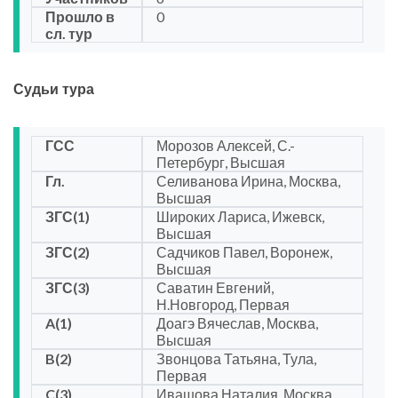
Прошло в
0
сл. тур
Судьи тура
ГСС
Морозов Алексей, С.-
Петербург, Высшая
Гл.
Селиванова Ирина, Москва,
Высшая
ЗГС(1)
Широких Лариса, Ижевск,
Высшая
ЗГС(2)
Садчиков Павел, Воронеж,
Высшая
ЗГС(3)
Саватин Евгений,
Н.Новгород, Первая
A(1)
Доагэ Вячеслав, Москва,
Высшая
B(2)
Звонцова Татьяна, Тула,
Первая
C(3)
Ивашова Наталия, Москва,