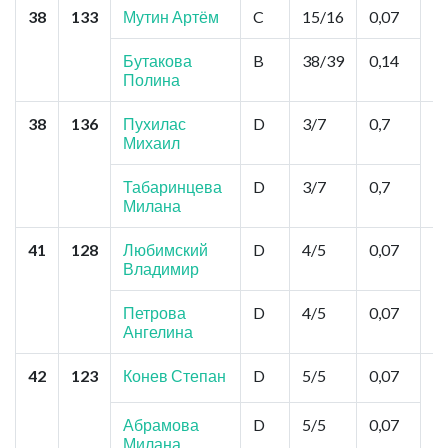
38
133
Мутин Артём
C
15/16
0,07
А
Л
Л
Бутакова
B
38/39
0,14
Полина
38
136
Пухилас
D
3/7
0,7
К
Михаил
Ц
М
З
Табаринцева
D
3/7
0,7
К
Милана
41
128
Любимский
D
4/5
0,07
У
Владимир
т
К
П
Петрова
D
4/5
0,07
Ангелина
42
123
Конев Степан
D
5/5
0,07
К
"
К
Абрамова
D
5/5
0,07
У
Милана