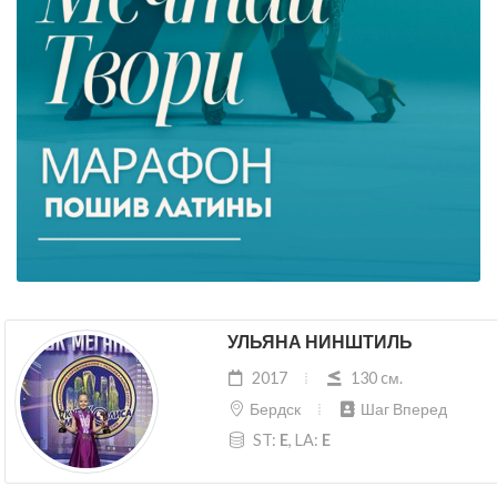
УЛЬЯНА НИНШТИЛЬ
2017
130 cм.
Бердск
Шаг Вперед
ST:
E
, LA:
E