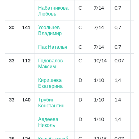
П
Набатникова
C
7/14
0,7
Любовь
30
141
Усольцев
C
7/14
0,7
Н
Владимир
А
Л
П
Пак Наталья
C
7/14
0,7
33
112
Годовалов
C
10/14
0,07
Н
Максим
К
К
Киришева
D
1/10
1,4
Екатерина
33
140
Трубин
D
1/10
1,4
Т
Константин
А
Л
Г
Авдеева
D
1/10
1,4
Николь
35
126
Кущ Василий
C
12/15
0,07
К