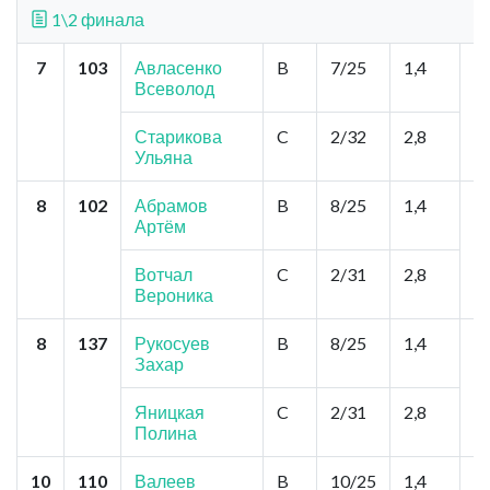
1\2 финала
7
103
Авласенко
B
7/25
1,4
Н
Всеволод
"
П
П
Старикова
C
2/32
2,8
Ульяна
8
102
Абрамов
B
8/25
1,4
То
Артём
Б
З
Вотчал
C
2/31
2,8
Вероника
8
137
Рукосуев
B
8/25
1,4
К
Захар
Ц
М
З
Яницкая
C
2/31
2,8
А
Полина
10
110
Валеев
B
10/25
1,4
Н