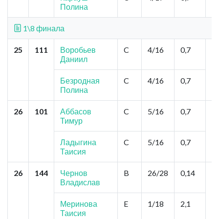
Полина
1\8 финала
25
111
Воробьев
C
4/16
0,7
Н
Даниил
"
С
А
Безродная
C
4/16
0,7
Полина
26
101
Аббасов
C
5/16
0,7
К
Тимур
Ц
Л
Я
Ладыгина
C
5/16
0,7
Ф
Таисия
26
144
Чернов
B
26/28
0,14
С
Владислав
г
и
З
Меринова
E
1/18
2,1
З
Таисия