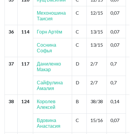
К
Б
Мехоношина
C
12/15
0,07
С
Таисия
36
114
Горн Артём
C
13/15
0,07
Т
Д
Ке
Соснина
C
13/15
0,07
В
Софья
37
117
Даниленко
D
2/7
0,7
У
Макар
т
П
К
Сайфулина
D
2/7
0,7
Амалия
38
124
Королев
B
38/38
0,14
К
Алексей
Ц
Л
Я
Вдовина
C
15/16
0,07
Я
Анастасия