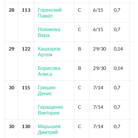
28
113
Горенский
C
6/15
0,7
К
Павел
Ц
Л
Я
Новикова
C
6/15
0,7
Вера
29
122
Кашкаров
B
29/30
0,14
Т
Артем
А
Г
Л
Борисова
B
29/30
0,14
Алиса
30
115
Гришин
C
7/14
0,7
К
Денис
"
М
М
Геращенко
C
7/14
0,7
Виктория
30
130
Марышев
C
7/14
0,7
Н
Дмитрий
"
П