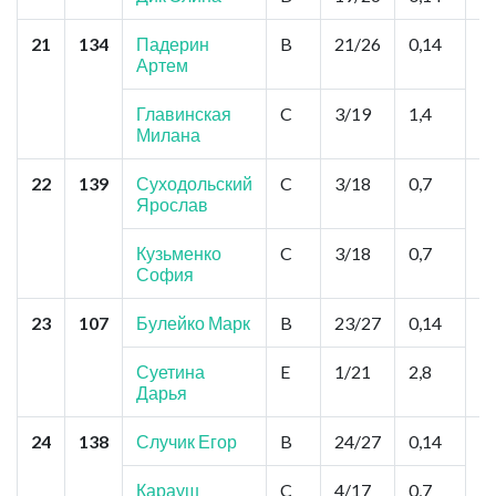
21
134
Падерин
B
21/26
0,14
О
Артем
Ш
Ш
Главинская
C
3/19
1,4
Милана
22
139
Суходольский
C
3/18
0,7
О
Ярослав
Т
Т
Кузьменко
C
3/18
0,7
София
23
107
Булейко Марк
B
23/27
0,14
Н
А
Ш
Суетина
E
1/21
2,8
Ш
Дарья
24
138
Случик Егор
B
24/27
0,14
И
Ф
Л
Карауш
C
4/17
0,7