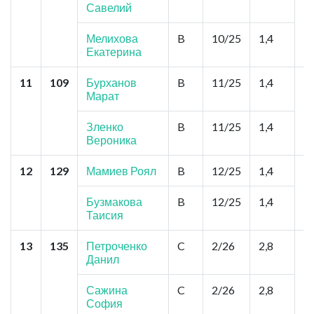
Савелий
А
К
П
Мелихова
B
10/25
1,4
Екатерина
11
109
Бурханов
B
11/25
1,4
Н
Марат
Ф
М
Б
Зленко
B
11/25
1,4
Вероника
12
129
Мамиев Роял
B
12/25
1,4
Н
А
Ш
Бузмакова
B
12/25
1,4
Ш
Таисия
13
135
Петроченко
C
2/26
2,8
Б
Данил
с
П
П
Сажина
C
2/26
2,8
София