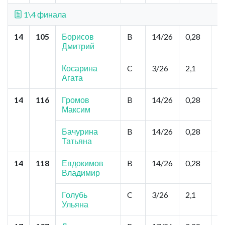
1\4 финала
14
105
Борисов
B
14/26
0,28
Н
Дмитрий
А
Ж
К
Косарина
C
3/26
2,1
Агата
14
116
Громов
B
14/26
0,28
О
Максим
Ч
Бачурина
B
14/26
0,28
Татьяна
14
118
Евдокимов
B
14/26
0,28
К
Владимир
"
Е
Голубь
C
3/26
2,1
Ульяна