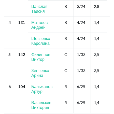
З
Ванслав
B
3/24
2,8
С
Таисия
4
131
Матвеев
B
4/24
1,4
Н
Андрей
Д
К
Шевченко
B
4/24
1,4
Каролина
5
142
Филиппов
C
1/33
3,5
К
Виктор
Ц
Л
Ф
Зенченко
C
1/33
3,5
Ф
Арина
6
104
Бальжанов
B
6/25
1,4
И
Артур
Л
Ф
Василькив
B
6/25
1,4
Виктория