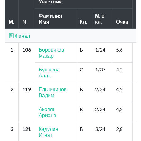
Участник
Фамилия
М. в
М.
N
Имя
Кл.
кл.
Очки
Г
Финал
1
106
Боровиков
B
1/24
5,6
То
Макар
Б
З
Бушуева
C
1/37
4,2
Алла
2
119
Ельчининов
B
2/24
4,2
К
Вадим
Ц
М
З
Акопян
B
2/24
4,2
А
Ариана
3
121
Кадулин
B
3/24
2,8
К
Игнат
Ц
М