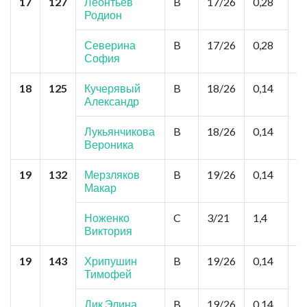
17
127
Леонтьев
B
17/26
0,28
И
Родион
Д
В
Б
Северина
B
17/26
0,28
София
18
125
Кучерявый
B
18/26
0,14
Ом
Александр
Р
Лукьянчикова
B
18/26
0,14
Вероника
19
132
Мерзляков
B
19/26
0,14
Н
Макар
"
Т
Н
Ноженко
C
3/21
1,4
Виктория
19
143
Хрипушин
B
19/26
0,14
Н
Тимофей
А
К
Л
Дик Элина
B
19/26
0,14