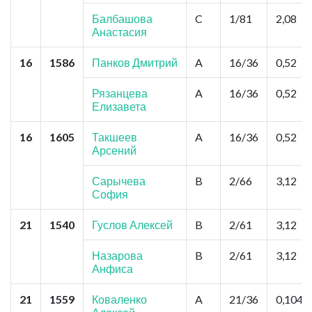
Балбашова
C
1/81
2,08
Анастасия
16
1586
Панков Дмитрий
A
16/36
0,52
Рязанцева
A
16/36
0,52
Елизавета
16
1605
Такшеев
A
16/36
0,52
Арсений
Сарычева
B
2/66
3,12
София
21
1540
Гуслов Алексей
B
2/61
3,12
Назарова
B
2/61
3,12
Анфиса
21
1559
Коваленко
A
21/36
0,104