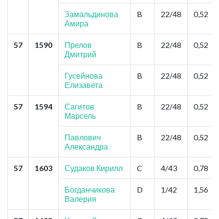
Замальдинова
B
22/48
0,52
Амира
57
1590
Прелов
B
22/48
0,52
Дмитрий
Гусейнова
B
22/48
0,52
Елизавета
57
1594
Сагитов
B
22/48
0,52
Марсель
Павлович
B
22/48
0,52
Александра
57
1603
Судаков Кирилл
C
4/43
0,78
Богданчикова
D
1/42
1,56
Валерия