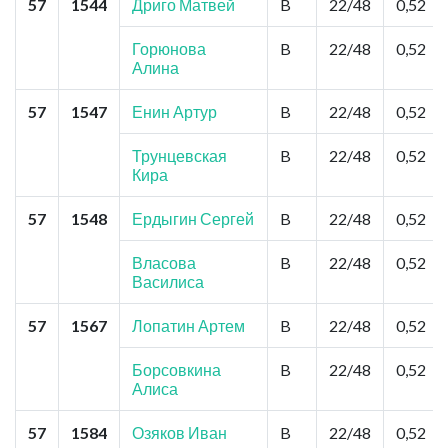
57
1544
Дриго Матвей
B
22/48
0,52
Горюнова
B
22/48
0,52
Алина
57
1547
Енин Артур
B
22/48
0,52
Трунцевская
B
22/48
0,52
Кира
57
1548
Ердыгин Сергей
B
22/48
0,52
Власова
B
22/48
0,52
Василиса
57
1567
Лопатин Артем
B
22/48
0,52
Борсовкина
B
22/48
0,52
Алиса
57
1584
Озяков Иван
B
22/48
0,52