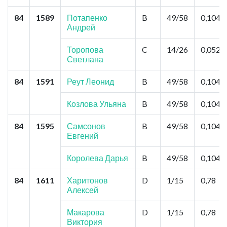
84
1589
Потапенко
B
49/58
0,104
Андрей
Торопова
C
14/26
0,052
Светлана
84
1591
Реут Леонид
B
49/58
0,104
Козлова Ульяна
B
49/58
0,104
84
1595
Самсонов
B
49/58
0,104
Евгений
Королева Дарья
B
49/58
0,104
84
1611
Харитонов
D
1/15
0,78
Алексей
Макарова
D
1/15
0,78
Виктория