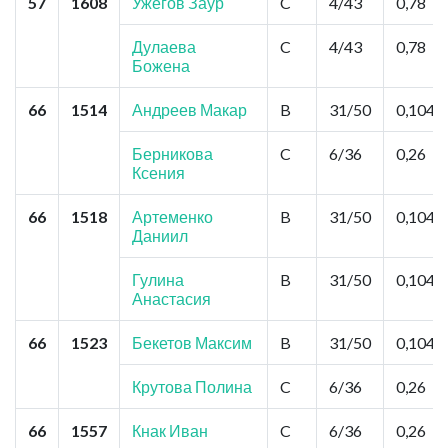
57
1608
Ужегов Заур
C
4/43
0,78
Дулаева
C
4/43
0,78
Божена
66
1514
Андреев Макар
B
31/50
0,104
Берникова
C
6/36
0,26
Ксения
66
1518
Артеменко
B
31/50
0,104
Даниил
Гулина
B
31/50
0,104
Анастасия
66
1523
Бекетов Максим
B
31/50
0,104
Крутова Полина
C
6/36
0,26
66
1557
Кнак Иван
C
6/36
0,26