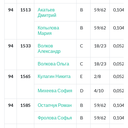
94
1513
Акатьев
B
59/62
0,104
Дмитрий
Копылова
B
59/62
0,104
Мария
94
1533
Волков
C
18/23
0,052
Александр
Волкова Ольга
C
18/23
0,052
94
1565
Кулагин Никита
E
2/8
0,052
Михеева София
D
4/10
0,052
94
1585
Остапчук Роман
B
59/62
0,104
Фролова Софья
B
59/62
0,104