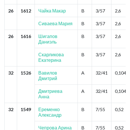
26
1612
Чайка Макар
B
3/57
2,6
Сиваева Мария
B
3/57
2,6
26
1616
Шигапов
B
3/57
2,6
Даниэль
Скарликова
B
3/57
2,6
Екатерина
32
1526
Вавилов
A
32/41
0,104
Дмитрий
Дмитриева
A
32/41
0,104
Анна
32
1549
Еременко
B
7/55
0,52
Александр
Чепрова Арина
B
7/55
0,52