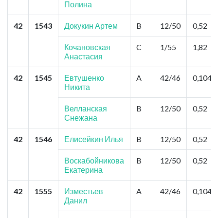
Полина
42
1543
Докукин Артем
B
12/50
0,52
Кочановская
C
1/55
1,82
Анастасия
42
1545
Евтушенко
A
42/46
0,104
Никита
Велланская
B
12/50
0,52
Снежана
42
1546
Елисейкин Илья
B
12/50
0,52
Воскабойникова
B
12/50
0,52
Екатерина
42
1555
Изместьев
A
42/46
0,104
Данил