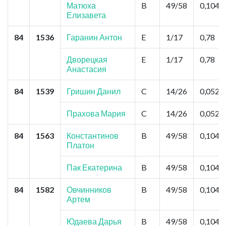
Матюха
B
49/58
0,104
Елизавета
84
1536
Гаранин Антон
E
1/17
0,78
Дворецкая
E
1/17
0,78
Анастасия
84
1539
Гришин Данил
C
14/26
0,052
Прахова Мария
C
14/26
0,052
84
1563
Константинов
B
49/58
0,104
Платон
Пак Екатерина
B
49/58
0,104
84
1582
Овчинников
B
49/58
0,104
Артем
Юдаева Дарья
B
49/58
0,104