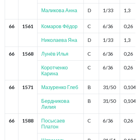
Маликова Анна
D
1/33
1,3
66
1561
Комаров Фёдор
C
6/36
0,26
Николаева Яна
D
1/33
1,3
66
1568
Лунёв Илья
C
6/36
0,26
Коротченко
C
6/36
0,26
Карина
66
1571
Мазуренко Глеб
B
31/50
0,104
Бердникова
B
31/50
0,104
Лилия
66
1588
Посысаев
C
6/36
0,26
Платон