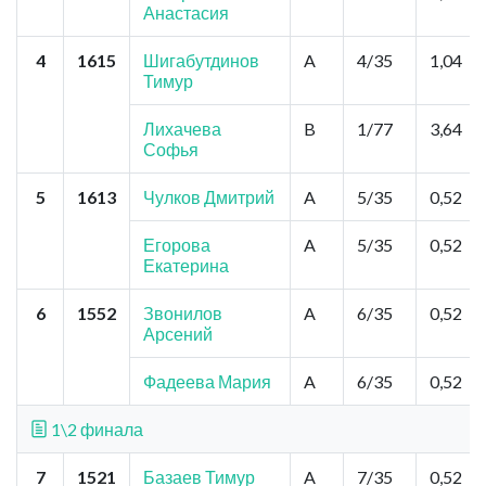
Анастасия
4
1615
Шигабутдинов
A
4/35
1,04
Тимур
Лихачева
B
1/77
3,64
Софья
5
1613
Чулков Дмитрий
A
5/35
0,52
Егорова
A
5/35
0,52
Екатерина
6
1552
Звонилов
A
6/35
0,52
Арсений
Фадеева Мария
A
6/35
0,52
1\2 финала
7
1521
Базаев Тимур
A
7/35
0,52