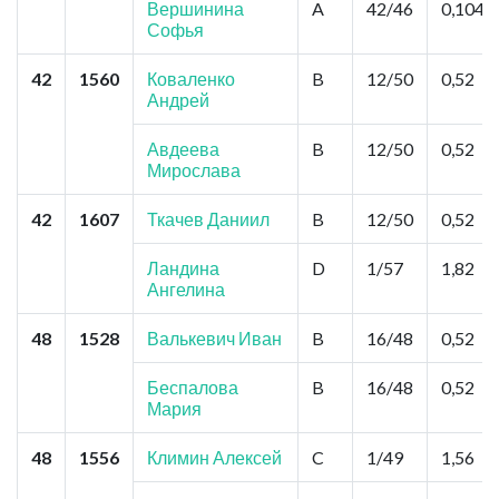
Вершинина
A
42/46
0,104
Софья
42
1560
Коваленко
B
12/50
0,52
Андрей
Авдеева
B
12/50
0,52
Мирослава
42
1607
Ткачев Даниил
B
12/50
0,52
Ландина
D
1/57
1,82
Ангелина
48
1528
Валькевич Иван
B
16/48
0,52
Беспалова
B
16/48
0,52
Мария
48
1556
Климин Алексей
C
1/49
1,56