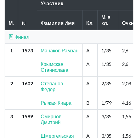
Участник
М. в
М.
N
Фамилия Имя
Кл.
кл.
Очки
Финал
1
1573
Манаков Рамзан
A
1/35
2,6
Крымская
A
1/35
2,6
Станислава
2
1602
Степанов
A
2/35
2,08
Федор
Рыжая Киара
B
1/79
4,16
3
1599
Смирнов
A
3/35
1,56
Дмитрий
Шмергельская
A
3/35
1,56