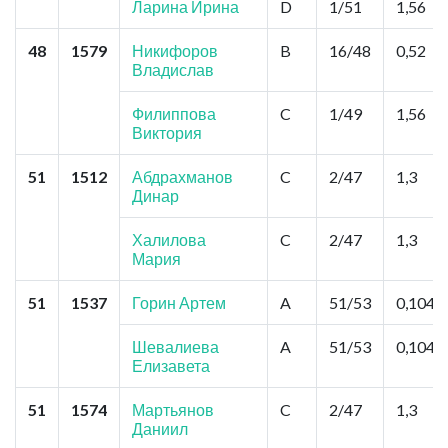
Ларина Ирина
D
1/51
1,56
48
1579
Никифоров
B
16/48
0,52
Владислав
Филиппова
C
1/49
1,56
Виктория
51
1512
Абдрахманов
C
2/47
1,3
Динар
Халилова
C
2/47
1,3
Мария
51
1537
Горин Артем
A
51/53
0,104
Шевалиева
A
51/53
0,104
Елизавета
51
1574
Мартьянов
C
2/47
1,3
Даниил