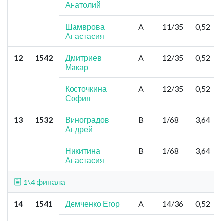
Анатолий
Шамврова
A
11/35
0,52
Анастасия
12
1542
Дмитриев
A
12/35
0,52
Макар
Косточкина
A
12/35
0,52
София
13
1532
Виноградов
B
1/68
3,64
Андрей
Никитина
B
1/68
3,64
Анастасия
1\4 финала
14
1541
Демченко Егор
A
14/36
0,52