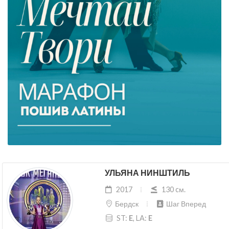
УЛЬЯНА НИНШТИЛЬ
2017
130 cм.
Бердск
Шаг Вперед
ST:
E
, LA:
E