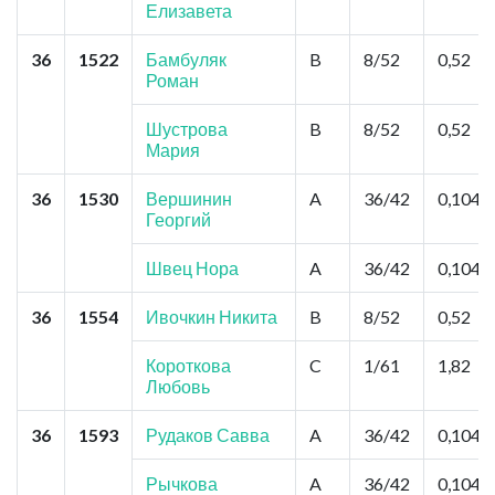
Елизавета
36
1522
Бамбуляк
B
8/52
0,52
Роман
Шустрова
B
8/52
0,52
Мария
36
1530
Вершинин
A
36/42
0,104
Георгий
Швец Нора
A
36/42
0,104
36
1554
Ивочкин Никита
B
8/52
0,52
Короткова
C
1/61
1,82
Любовь
36
1593
Рудаков Савва
A
36/42
0,104
Рычкова
A
36/42
0,104