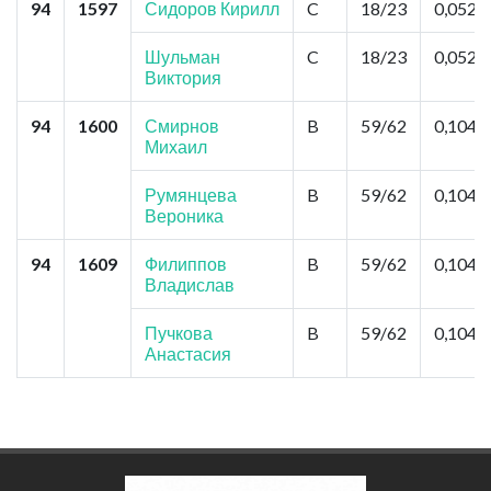
94
1597
Сидоров Кирилл
C
18/23
0,052
Шульман
C
18/23
0,052
Виктория
94
1600
Смирнов
B
59/62
0,104
Михаил
Румянцева
B
59/62
0,104
Вероника
94
1609
Филиппов
B
59/62
0,104
Владислав
Пучкова
B
59/62
0,104
Анастасия