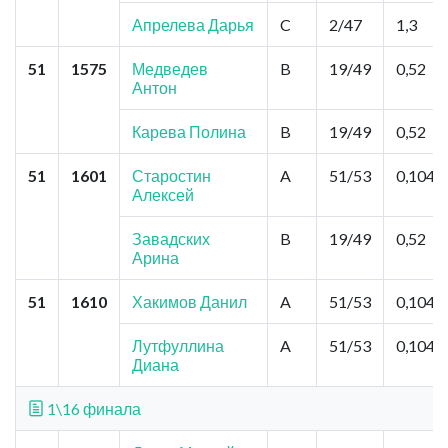
Апрелева Дарья
C
2/47
1,3
51
1575
Медведев
B
19/49
0,52
Антон
Карева Полина
B
19/49
0,52
51
1601
Старостин
A
51/53
0,104
Алексей
Завадских
B
19/49
0,52
Арина
51
1610
Хакимов Данил
A
51/53
0,104
Лутфуллина
A
51/53
0,104
Диана
1\16 финала