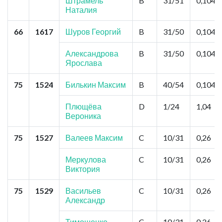
Штрамель
B
31/51
0,104
Наталия
66
1617
Шуров Георгий
B
31/50
0,104
Александрова
B
31/50
0,104
Ярослава
75
1524
Билькин Максим
B
40/54
0,104
Плющёва
D
1/24
1,04
Вероника
75
1527
Валеев Максим
C
10/31
0,26
Меркулова
C
10/31
0,26
Виктория
75
1529
Васильев
C
10/31
0,26
Александр
Тимошенко
C
10/31
0,26