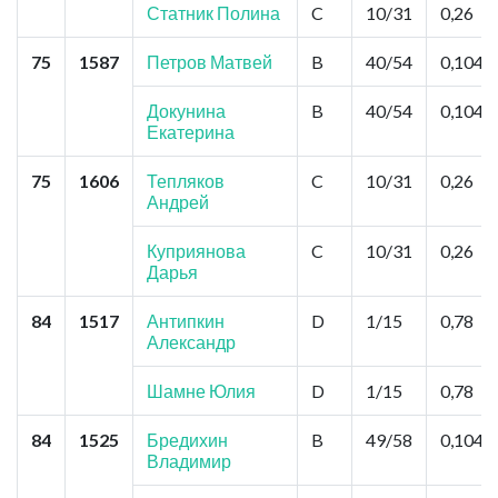
Статник Полина
C
10/31
0,26
75
1587
Петров Матвей
B
40/54
0,104
Докунина
B
40/54
0,104
Екатерина
75
1606
Тепляков
C
10/31
0,26
Андрей
Куприянова
C
10/31
0,26
Дарья
84
1517
Антипкин
D
1/15
0,78
Александр
Шамне Юлия
D
1/15
0,78
84
1525
Бредихин
B
49/58
0,104
Владимир