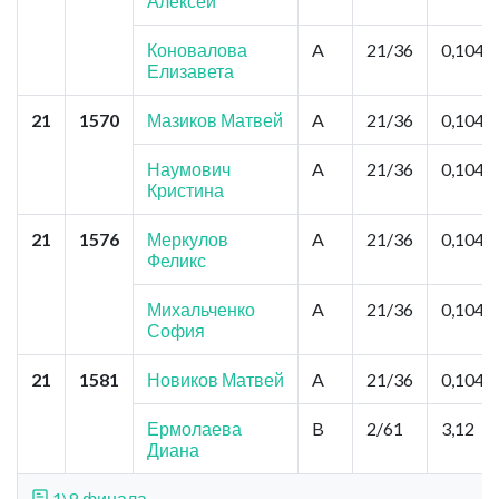
Алексей
Коновалова
A
21/36
0,104
Елизавета
21
1570
Мазиков Матвей
A
21/36
0,104
Наумович
A
21/36
0,104
Кристина
21
1576
Меркулов
A
21/36
0,104
Феликс
Михальченко
A
21/36
0,104
София
21
1581
Новиков Матвей
A
21/36
0,104
Ермолаева
B
2/61
3,12
Диана
1\8 финала