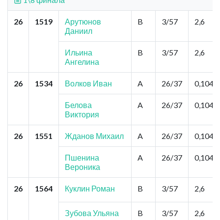
26
1519
Арутюнов
B
3/57
2,6
Даниил
Ильина
B
3/57
2,6
Ангелина
26
1534
Волков Иван
A
26/37
0,104
Белова
A
26/37
0,104
Виктория
26
1551
Жданов Михаил
A
26/37
0,104
Пшенина
A
26/37
0,104
Вероника
26
1564
Куклин Роман
B
3/57
2,6
Зубова Ульяна
B
3/57
2,6