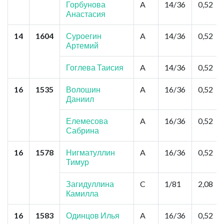
Горбунова
A
14/36
0,52
Анастасия
14
1604
Суроегин
A
14/36
0,52
Артемий
Гоглева Таисия
A
14/36
0,52
16
1535
Волошин
A
16/36
0,52
Даниил
Елемесова
A
16/36
0,52
Сабрина
16
1578
Нигматуллин
A
16/36
0,52
Тимур
Загидуллина
C
1/81
2,08
Камилла
16
1583
Одинцов Илья
A
16/36
0,52