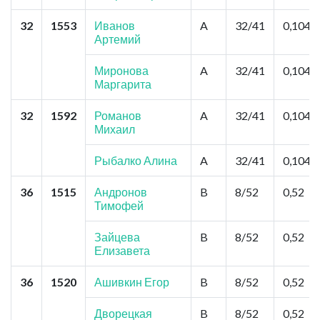
32
1553
Иванов
A
32/41
0,104
Артемий
Миронова
A
32/41
0,104
Маргарита
32
1592
Романов
A
32/41
0,104
Михаил
Рыбалко Алина
A
32/41
0,104
36
1515
Андронов
B
8/52
0,52
Тимофей
Зайцева
B
8/52
0,52
Елизавета
36
1520
Ашивкин Егор
B
8/52
0,52
Дворецкая
B
8/52
0,52