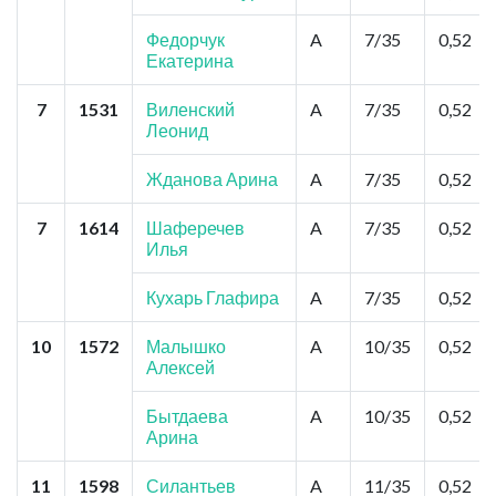
Федорчук
A
7/35
0,52
Екатерина
7
1531
Виленский
A
7/35
0,52
Леонид
Жданова Арина
A
7/35
0,52
7
1614
Шаферечев
A
7/35
0,52
Илья
Кухарь Глафира
A
7/35
0,52
10
1572
Малышко
A
10/35
0,52
Алексей
Бытдаева
A
10/35
0,52
Арина
11
1598
Силантьев
A
11/35
0,52