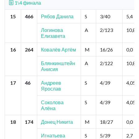
1\4 финала
15
466
Рябов Данила
S
3/40
5,4
Логинова
A
2/123
10,8
Елизавета
16
264
Ковалёв Артём
M
16/26
0,0
Блянкинштейн
A
2/122
10,8
Анисия
17
46
Андреев
S
4/39
4,05
Ярослав
Соколова
S
4/39
4,05
Алёна
18
174
Донец Никита
M
18/27
0,0
Игнатьева
S
5/39
2,7