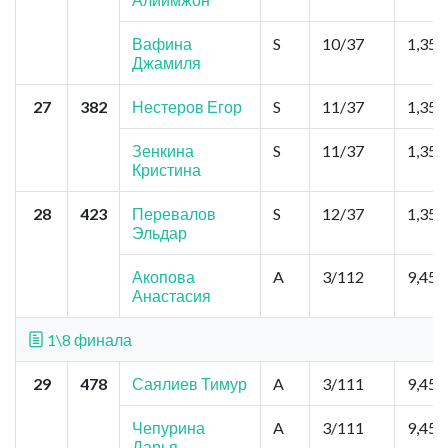
Вафина
S
10/37
1,35
Джамиля
27
382
Нестеров Егор
S
11/37
1,35
Зенкина
S
11/37
1,35
Кристина
28
423
Перевалов
S
12/37
1,35
Эльдар
Акопова
A
3/112
9,45
Анастасия
1\8 финала
29
478
Саялиев Тимур
A
3/111
9,45
Чепурина
A
3/111
9,45
Дарья