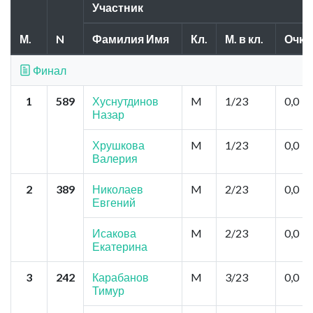
Участник
М.
N
Фамилия Имя
Кл.
М. в кл.
Очки
Финал
1
589
Хуснутдинов
M
1/23
0,0
Назар
Хрушкова
M
1/23
0,0
Валерия
2
389
Николаев
M
2/23
0,0
Евгений
Исакова
M
2/23
0,0
Екатерина
3
242
Карабанов
M
3/23
0,0
Тимур