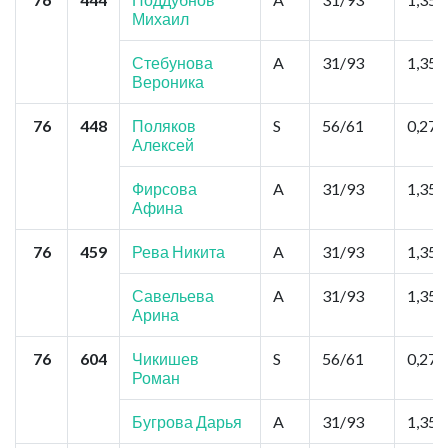
Михаил
Стебунова
A
31/93
1,35
Вероника
76
448
Поляков
S
56/61
0,27
Алексей
Фирсова
A
31/93
1,35
Афина
76
459
Рева Никита
A
31/93
1,35
Савельева
A
31/93
1,35
Арина
76
604
Чикишев
S
56/61
0,27
Роман
Бугрова Дарья
A
31/93
1,35