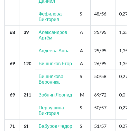
Даниил
Фефилова
S
48/56
0,27
Виктория
68
39
Александров
A
25/95
1,35
Артём
Авдеева Анна
A
25/95
1,35
69
120
Вишняков Егор
A
26/95
1,35
Вишнякова
S
50/58
0,27
Вероника
69
211
Зобнин Леонид
M
69/72
0,0
Первушина
S
50/57
0,27
Виктория
71
61
Бабуров Федор
S
51/57
0,27