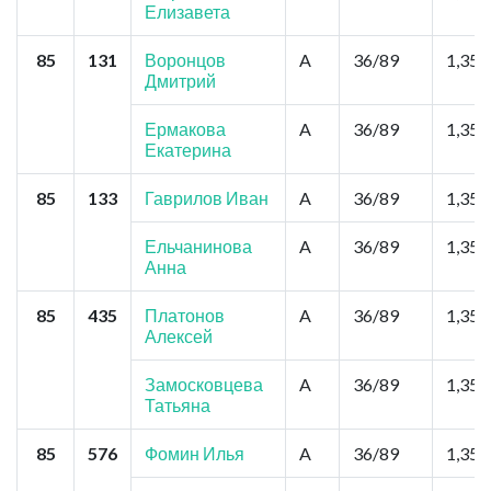
Елизавета
85
131
Воронцов
A
36/89
1,35
Дмитрий
Ермакова
A
36/89
1,35
Екатерина
85
133
Гаврилов Иван
A
36/89
1,35
Ельчанинова
A
36/89
1,35
Анна
85
435
Платонов
A
36/89
1,35
Алексей
Замосковцева
A
36/89
1,35
Татьяна
85
576
Фомин Илья
A
36/89
1,35