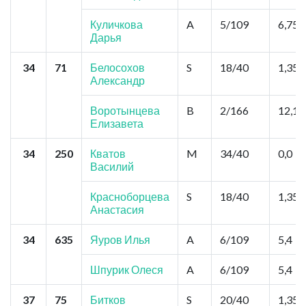
Куличкова
A
5/109
6,75
Дарья
34
71
Белосохов
S
18/40
1,35
Александр
Воротынцева
B
2/166
12,15
Елизавета
34
250
Кватов
M
34/40
0,0
Василий
Красноборцева
S
18/40
1,35
Анастасия
34
635
Яуров Илья
A
6/109
5,4
Шпурик Олеся
A
6/109
5,4
37
75
Битков
S
20/40
1,35