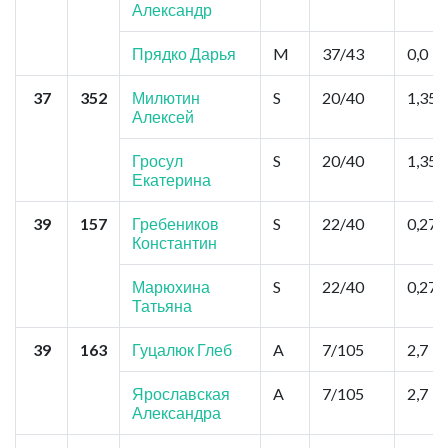
Александр
Прядко Дарья
M
37/43
0,0
37
352
Милютин
S
20/40
1,35
Алексей
Гросул
S
20/40
1,35
Екатерина
39
157
Гребеников
S
22/40
0,27
Константин
Марюхина
S
22/40
0,27
Татьяна
39
163
Гуцалюк Глеб
A
7/105
2,7
Ярославская
A
7/105
2,7
Александра