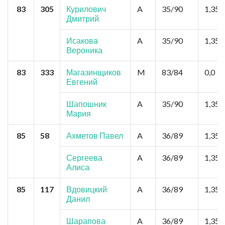
83
305
Курилович
A
35/90
1,35
Дмитрий
Исакова
A
35/90
1,35
Вероника
83
333
Магазинщиков
M
83/84
0,0
Евгений
Шапошник
A
35/90
1,35
Мария
85
58
Ахметов Павел
A
36/89
1,35
Сергеева
A
36/89
1,35
Алиса
85
117
Вдовицкий
A
36/89
1,35
Данил
Шарапова
A
36/89
1,35