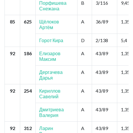
Порфишева
B
3/116
9,45
Снежана
85
625
Щёлоков
A
36/89
1,35
Артём
Горот Кира
D
2/138
5,4
92
186
Елизаров
A
43/89
1,35
Максим
Дергачева
A
43/89
1,35
Дарья
92
254
Кириллов
A
43/89
1,35
Савелий
Дмитриева
A
43/89
1,35
Валерия
92
312
Ларин
A
43/89
1,35