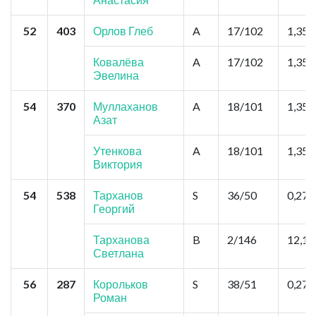
52
403
Орлов Глеб
A
17/102
1,35
Ковалёва
A
17/102
1,35
Эвелина
54
370
Муллаханов
A
18/101
1,35
Азат
Утенкова
A
18/101
1,35
Виктория
54
538
Тарханов
S
36/50
0,27
Георгий
Тарханова
B
2/146
12,15
Светлана
56
287
Корольков
S
38/51
0,27
Роман