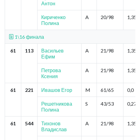
Антон
Кириченко
A
20/98
1,35
Полина
1\16 финала
61
113
Васильев
A
21/98
1,35
Ефим
Петрова
A
21/98
1,35
Ксения
61
221
Ивашов Егор
M
61/65
0,0
Решетникова
S
43/53
0,27
Полина
61
544
Тихонов
A
21/98
1,35
Владислав