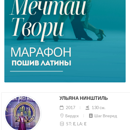
УЛЬЯНА НИНШТИЛЬ
2017
130 cм.
Бердск
Шаг Вперед
ST:
E
, LA:
E