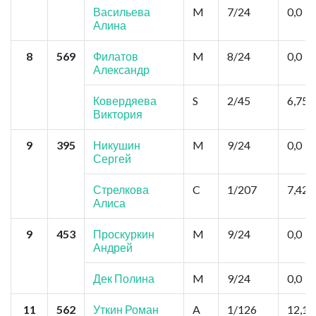
Васильева
M
7/24
0,0
Алина
8
569
Филатов
M
8/24
0,0
Александр
Ковердяева
S
2/45
6,75
Виктория
9
395
Никушин
M
9/24
0,0
Сергей
Стрелкова
C
1/207
7,425
Алиса
9
453
Проскуркин
M
9/24
0,0
Андрей
Дек Полина
M
9/24
0,0
11
562
Уткин Роман
A
1/126
12,15