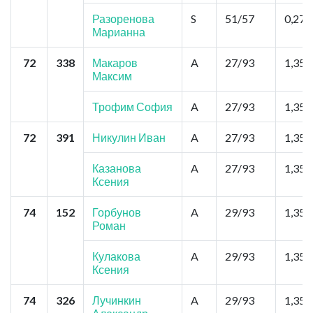
Разоренова
S
51/57
0,27
Марианна
72
338
Макаров
A
27/93
1,35
Максим
Трофим София
A
27/93
1,35
72
391
Никулин Иван
A
27/93
1,35
Казанова
A
27/93
1,35
Ксения
74
152
Горбунов
A
29/93
1,35
Роман
Кулакова
A
29/93
1,35
Ксения
74
326
Лучинкин
A
29/93
1,35