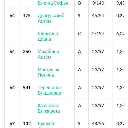
Егиянц Софья
B
3/140
9,45
64
175
Драгульский
S
45/54
0,27
Артем
Шишкина
C
2/154
6,075
Диана
64
360
Михайлов
A
23/97
1,35
Артём
Магаршак
A
23/97
1,35
Полина
64
541
Терешонок
A
23/97
1,35
Владислав
Казачкова
A
23/97
1,35
Елизавета
67
102
Бушуев
S
48/56
0,27