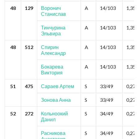
48
129
Воронич
A
14/103
1,35
Станислав
Тинчурина
A
14/103
1,35
Эльвира
48
512
Спирин
A
14/103
1,35
Александр
Бокарева
A
14/103
1,35
Виктория
51
475
Сараев Артем
S
33/49
0,27
Зонова Анна
S
33/49
0,27
52
272
Кольноокий
S
34/49
0,27
Данил
Расникова
S
34/49
0,27
Анастасия