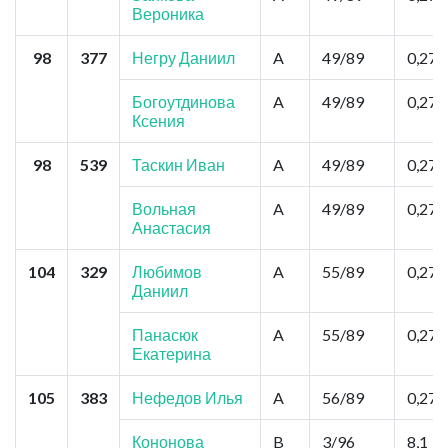
Вероника
98
377
Негру Даниил
A
49/89
0,27
Богоутдинова
A
49/89
0,27
Ксения
98
539
Таскин Иван
A
49/89
0,27
Вольная
A
49/89
0,27
Анастасия
104
329
Любимов
A
55/89
0,27
Даниил
Панасюк
A
55/89
0,27
Екатерина
105
383
Нефедов Илья
A
56/89
0,27
Кононова
B
3/96
8,1