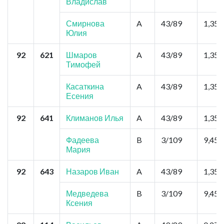
Владислав
Смирнова
A
43/89
1,35
Юлия
92
621
Шмаров
A
43/89
1,35
Тимофей
Касаткина
A
43/89
1,35
Есения
92
641
Климанов Илья
A
43/89
1,35
Фадеева
B
3/109
9,45
Мария
92
643
Назаров Иван
A
43/89
1,35
Медведева
B
3/109
9,45
Ксения