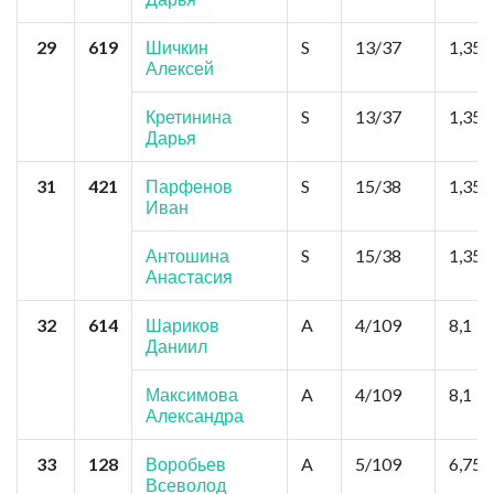
29
619
Шичкин
S
13/37
1,35
Алексей
Кретинина
S
13/37
1,35
Дарья
31
421
Парфенов
S
15/38
1,35
Иван
Антошина
S
15/38
1,35
Анастасия
32
614
Шариков
A
4/109
8,1
Даниил
Максимова
A
4/109
8,1
Александра
33
128
Воробьев
A
5/109
6,75
Всеволод