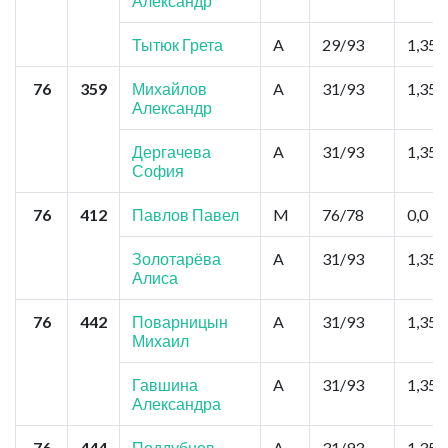
Александр
Тытюк Грета
A
29/93
1,35
76
359
Михайлов
A
31/93
1,35
Александр
Дергачева
A
31/93
1,35
София
76
412
Павлов Павел
M
76/78
0,0
Золотарёва
A
31/93
1,35
Алиса
76
442
Поварницын
A
31/93
1,35
Михаил
Гавшина
A
31/93
1,35
Александра
76
444
Поддубнов
A
31/93
1,35