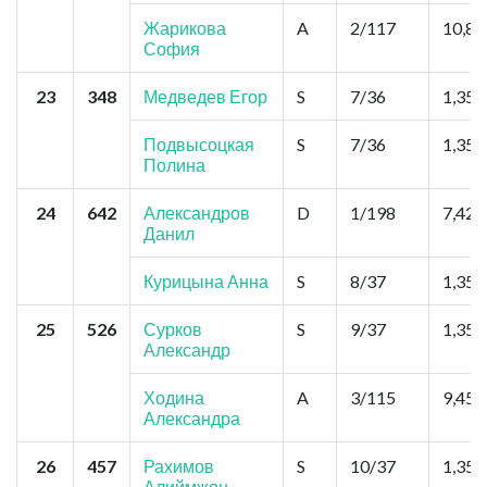
Жарикова
A
2/117
10,8
София
23
348
Медведев Егор
S
7/36
1,35
Подвысоцкая
S
7/36
1,35
Полина
24
642
Александров
D
1/198
7,425
Данил
Курицына Анна
S
8/37
1,35
25
526
Сурков
S
9/37
1,35
Александр
Ходина
A
3/115
9,45
Александра
26
457
Рахимов
S
10/37
1,35
Алиймжон