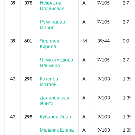
39
378
Некрасов
A
7/105
2,7
Владислав
Румянцева
A
7/105
2,7
Мария
39
601
Черняев
M
39/44
0,0
Кирилл
Язмухамедова
A
7/105
2,7
Ильмира
43
290
Котенёв
A
9/103
1,35
Матвей
Данилевская
A
9/103
1,35
Янита
43
298
Кубарев Иван
A
9/103
1,35
Мельник Елена
A
9/103
1,35