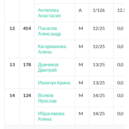
Антипова
A
1/126
12,15
Анастасия
12
414
Панасюк
M
12/25
0,0
Александр
Кагарманова
M
12/25
0,0
Алена
13
178
Думчиков
M
13/25
0,0
Дмитрий
Иванчук Арина
M
13/25
0,0
14
124
Волков
M
14/25
0,0
Ярослав
Ибрагимова
M
14/25
0,0
Алина