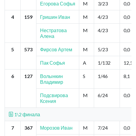
Егорова Софья
M
3/23
0,0
4
159
Гришин Иван
M
4/23
0,0
Нестратова
M
4/23
0,0
Алена
5
573
Фирсов Артем
M
5/23
0,0
Пак Софья
A
1/132
12,15
6
127
Волынкин
S
1/46
8,1
Владимир
Подсвирова
M
6/24
0,0
Ксения
1\2 финала
7
367
Морозов Иван
M
7/24
0,0