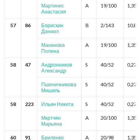
Мартинес
A
19/100
1,35
Анастасия
57
86
Борискин
B
2/143
10,8
Даниил
Махинова
A
19/100
1,35
Полина
58
47
Андронников
S
40/52
0,27
Александр
Пшеничникова
S
40/52
0,27
Мишель
58
223
Ильин Никита
S
40/52
0,27
Мкртчян
A
20/100
1,35
Марьяна
60
91
Бриленко
A
20/98
1,35