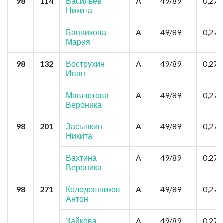
98
114
Васильев
A
49/89
0,27
Никита
Банникова
A
49/89
0,27
Мария
98
132
Вострухин
A
49/89
0,27
Иван
Мавлютова
A
49/89
0,27
Вероника
98
201
Засыпкин
A
49/89
0,27
Никита
Вахтина
A
49/89
0,27
Вероника
98
271
Колодешников
A
49/89
0,27
Антон
Зайкова
A
49/89
0,27