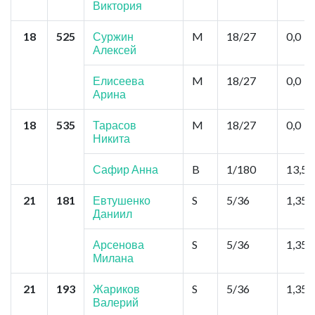
Виктория
18
525
Суржин
M
18/27
0,0
Алексей
Елисеева
M
18/27
0,0
Арина
18
535
Тарасов
M
18/27
0,0
Никита
Сафир Анна
B
1/180
13,5
21
181
Евтушенко
S
5/36
1,35
Даниил
Арсенова
S
5/36
1,35
Милана
21
193
Жариков
S
5/36
1,35
Валерий