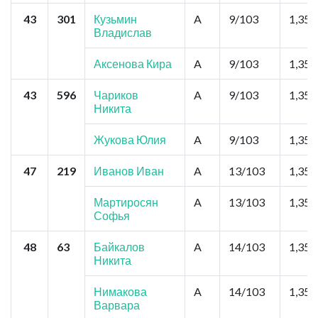
43
301
Кузьмин
A
9/103
1,35
Владислав
Аксенова Кира
A
9/103
1,35
43
596
Чариков
A
9/103
1,35
Никита
Жукова Юлия
A
9/103
1,35
47
219
Иванов Иван
A
13/103
1,35
Мартиросян
A
13/103
1,35
Софья
48
63
Байкалов
A
14/103
1,35
Никита
Нимакова
A
14/103
1,35
Варвара