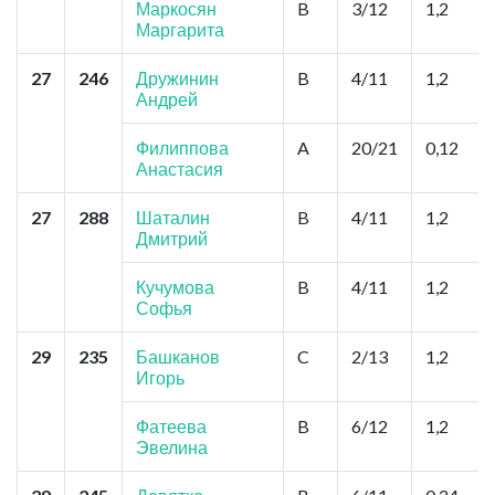
Маркосян
B
3/12
1,2
Маргарита
27
246
Дружинин
B
4/11
1,2
Андрей
Филиппова
A
20/21
0,12
Анастасия
27
288
Шаталин
B
4/11
1,2
Дмитрий
Кучумова
B
4/11
1,2
Софья
29
235
Башканов
C
2/13
1,2
Игорь
Фатеева
B
6/12
1,2
Эвелина