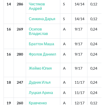
14
286
Чистяков
S
14/14
0,12
Андрей
Синкина Дарья
S
14/14
0,12
16
269
Осипов
A
9/17
0,24
Владислав
Браттон Маша
A
9/17
0,24
16
280
Фролов Даниил
A
9/17
0,24
Жеймо Юлия
A
9/17
0,24
18
247
Дудник Илья
A
11/17
0,24
Луцкая Арина
A
11/17
0,24
19
260
Кравченко
A
12/17
0,12