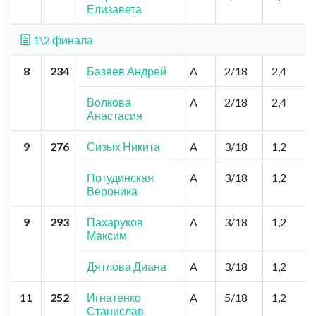
Елизавета
1\2 финала
8
234
Базяев Андрей
A
2/18
2,4
Волкова
A
2/18
2,4
Анастасия
9
276
Сизых Никита
A
3/18
1,2
Потудинская
A
3/18
1,2
Вероника
9
293
Пахаруков
A
3/18
1,2
Максим
Дятлова Диана
A
3/18
1,2
11
252
Игнатенко
A
5/18
1,2
Станислав