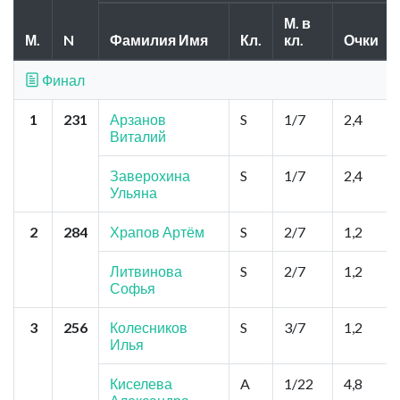
М. в
М.
N
Фамилия Имя
Кл.
кл.
Очки
Финал
1
231
Арзанов
S
1/7
2,4
Виталий
Заверохина
S
1/7
2,4
Ульяна
2
284
Храпов Артём
S
2/7
1,2
Литвинова
S
2/7
1,2
Софья
3
256
Колесников
S
3/7
1,2
Илья
Киселева
A
1/22
4,8