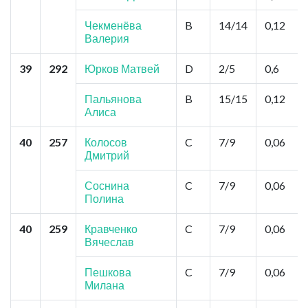
Чекменёва
B
14/14
0,12
Валерия
39
292
Юрков Матвей
D
2/5
0,6
Пальянова
B
15/15
0,12
Алиса
40
257
Колосов
C
7/9
0,06
Дмитрий
Соснина
C
7/9
0,06
Полина
40
259
Кравченко
C
7/9
0,06
Вячеслав
Пешкова
C
7/9
0,06
Милана