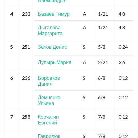
Александра
4
233
Базаев Тимур
A
1/21
4,8
Лыгалова
A
1/21
4,8
Маргарита
5
251
Зелов Денис
S
5/8
0,24
Лупырь Мария
A
2/21
3,6
6
236
Боровков
S
6/8
0,12
Данил
Демченко
S
6/8
0,12
Ульяна
7
258
Корчагин
S
7/8
0,12
Евгений
Гаврилюк
S
7/8
0,12