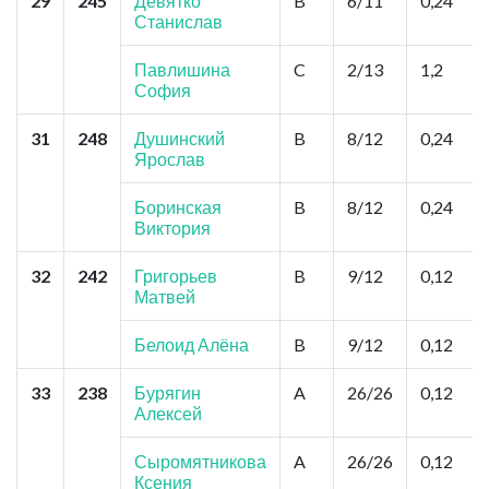
29
245
Девятко
B
6/11
0,24
Станислав
Павлишина
C
2/13
1,2
София
31
248
Душинский
B
8/12
0,24
Ярослав
Боринская
B
8/12
0,24
Виктория
32
242
Григорьев
B
9/12
0,12
Матвей
Белоид Алёна
B
9/12
0,12
33
238
Бурягин
A
26/26
0,12
Алексей
Сыромятникова
A
26/26
0,12
Ксения