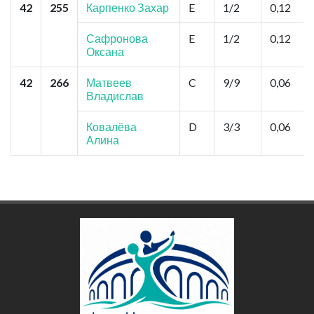
42
255
Карпенко Захар
E
1/2
0,12
Сафронова
E
1/2
0,12
Оксана
42
266
Матвеев
C
9/9
0,06
Владислав
Ковалёва
D
3/3
0,06
Алина