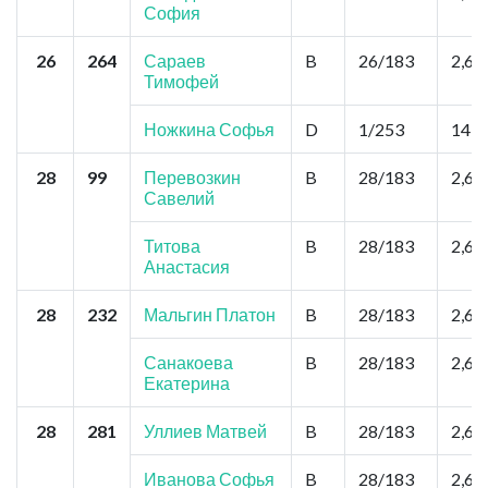
София
26
264
Сараев
B
26/183
2,6
Тимофей
Ножкина Софья
D
1/253
14,3
28
99
Перевозкин
B
28/183
2,6
Савелий
Титова
B
28/183
2,6
Анастасия
28
232
Мальгин Платон
B
28/183
2,6
Санакоева
B
28/183
2,6
Екатерина
28
281
Уллиев Матвей
B
28/183
2,6
Иванова Софья
B
28/183
2,6