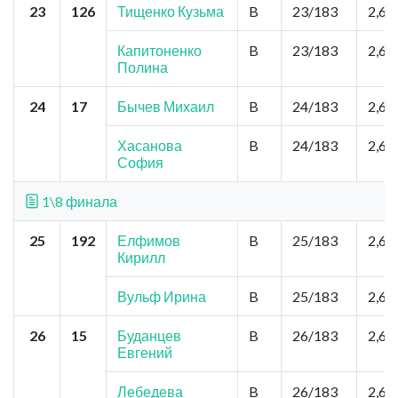
23
126
Тищенко Кузьма
B
23/183
2,6
Капитоненко
B
23/183
2,6
Полина
24
17
Бычев Михаил
B
24/183
2,6
Хасанова
B
24/183
2,6
София
1\8 финала
25
192
Елфимов
B
25/183
2,6
Кирилл
Вульф Ирина
B
25/183
2,6
26
15
Буданцев
B
26/183
2,6
Евгений
Лебедева
B
26/183
2,6