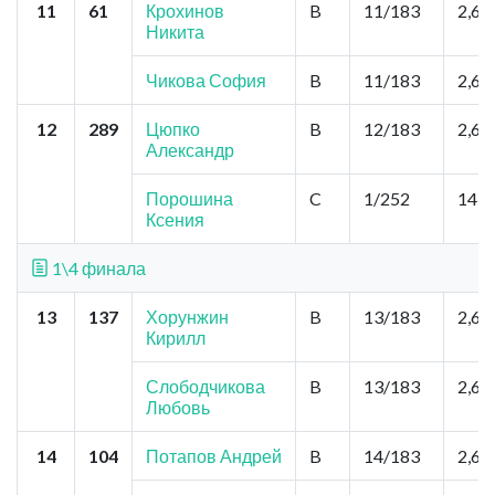
11
61
Крохинов
B
11/183
2,6
Никита
Чикова София
B
11/183
2,6
12
289
Цюпко
B
12/183
2,6
Александр
Порошина
C
1/252
14,3
Ксения
1\4 финала
13
137
Хорунжин
B
13/183
2,6
Кирилл
Слободчикова
B
13/183
2,6
Любовь
14
104
Потапов Андрей
B
14/183
2,6