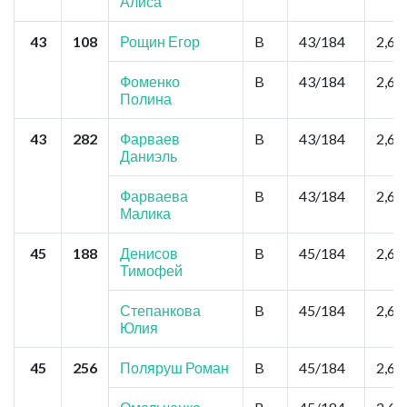
Алиса
43
108
Рощин Егор
B
43/184
2,6
Фоменко
B
43/184
2,6
Полина
43
282
Фарваев
B
43/184
2,6
Даниэль
Фарваева
B
43/184
2,6
Малика
45
188
Денисов
B
45/184
2,6
Тимофей
Степанкова
B
45/184
2,6
Юлия
45
256
Поляруш Роман
B
45/184
2,6