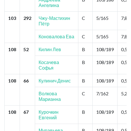
Ангелина
103
292
Чжу-Мастихин
C
5/165
7,8
Пётр
Коновалова Ева
C
5/165
7,8
108
52
Килин Лев
B
108/189
0,52
Косачева
B
108/189
0,52
Софья
108
66
Кулинич Денис
B
108/189
0,52
Волкова
C
7/162
5,2
Марианна
108
67
Курочкин
B
108/189
0,52
Евгений
Муравьева
B
108/189
0,52