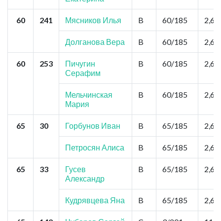
60
241
Мясников Илья
B
60/185
2,6
Долганова Вера
B
60/185
2,6
60
253
Пичугин
B
60/185
2,6
Серафим
Мельчинская
B
60/185
2,6
Мария
65
30
Горбунов Иван
B
65/185
2,6
Петросян Алиса
B
65/185
2,6
65
33
Гусев
B
65/185
2,6
Александр
Кудрявцева Яна
B
65/185
2,6