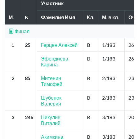
Участник
М.
N
Фамилия Имя
Кл.
М. в кл.
Очк
Финал
1
25
Герцен Алексей
B
1/183
26,0
Эфендиева
B
1/183
26,0
Карина
2
85
Митенин
B
2/183
23,4
Тимофей
Шубенок
B
2/183
23,4
Валерия
3
246
Никулин
B
3/183
20,8
Виталий
Акимкина
B
3/183
20,8