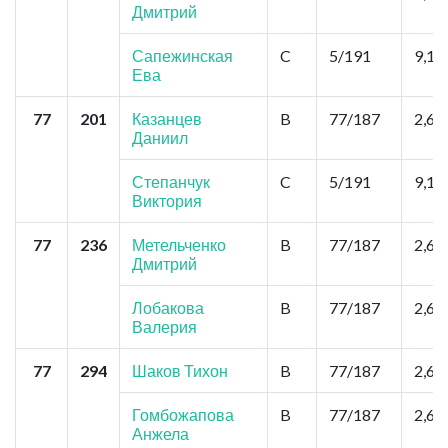
Дмитрий
Сапежинская
C
5/191
9,1
Ева
77
201
Казанцев
B
77/187
2,6
Даниил
Степанчук
C
5/191
9,1
Виктория
77
236
Метельченко
B
77/187
2,6
Дмитрий
Лобакова
B
77/187
2,6
Валерия
77
294
Шаков Тихон
B
77/187
2,6
Гомбожапова
B
77/187
2,6
Анжела