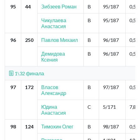
95
44
Зибзеев Роман
B
95/187
0,52
Чикулаева
B
95/187
0,52
Анастасия
96
250
Павлов Михаил
B
96/187
0,52
Демидова
B
96/187
0,52
Ксения
1\32 финала
97
172
Власов
B
97/187
0,52
Александр
Юдина
C
5/171
7,8
Анастасия
98
124
Тимохин Олег
B
98/187
0,52