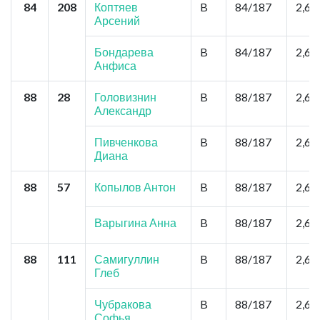
84
208
Коптяев
B
84/187
2,6
Арсений
Бондарева
B
84/187
2,6
Анфиса
88
28
Головизнин
B
88/187
2,6
Александр
Пивченкова
B
88/187
2,6
Диана
88
57
Копылов Антон
B
88/187
2,6
Варыгина Анна
B
88/187
2,6
88
111
Самигуллин
B
88/187
2,6
Глеб
Чубракова
B
88/187
2,6
Софья