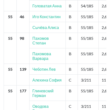
Головатая Анна
B
54/185
2,6
55
46
Иго Константин
B
55/185
2,6
Сычёва Алиса
B
55/185
2,6
55
98
Пахомов
B
55/185
2,6
Степан
Пахомова
B
55/185
2,6
Варвара
55
139
Чеботин Лев
B
55/185
2,6
Алехина София
C
3/211
11,7
55
177
Глиневский
B
55/185
2,6
Герман
Оводова
C
3/211
11,7