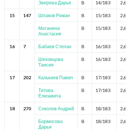
Зверева Дарья
B
14/183
2,6
15
147
Шпаков Роман
B
15/183
2,6
Матанина
B
15/183
2,6
Анастасия
16
7
Бабаев Степан
B
16/183
2,6
Шеховцова
B
16/183
2,6
Таисия
17
202
Калькаев Павел
B
17/183
2,6
Титова
B
17/183
2,6
Елизавета
18
270
Соколов Андрей
B
18/183
2,6
Бормосова
B
18/183
2,6
Дарья