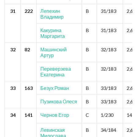
31
222
Лепехин
B
31/183
2,6
Владимир
Какурина
B
31/183
2,6
Маргарита
32
82
Машинский
B
32/183
2,6
Артур
Переверзева
B
32/183
2,6
Екатерина
33
163
Безух Роман
B
33/183
2,6
Пузикова Олеся
B
33/183
2,6
34
141
Чернов Егор
C
1/230
14,3
Левинская
B
34/184
2,6
Милослава