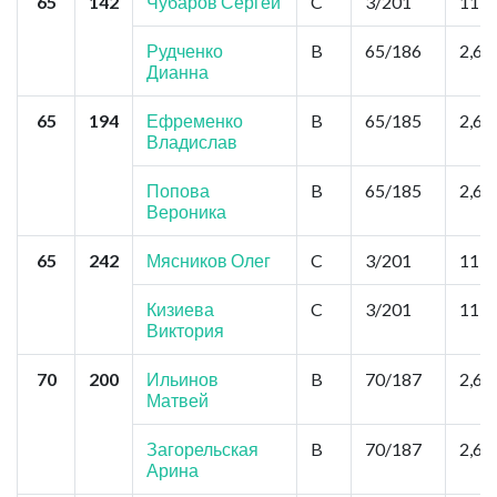
65
142
Чубаров Сергей
C
3/201
11,7
Рудченко
B
65/186
2,6
Дианна
65
194
Ефременко
B
65/185
2,6
Владислав
Попова
B
65/185
2,6
Вероника
65
242
Мясников Олег
C
3/201
11,7
Кизиева
C
3/201
11,7
Виктория
70
200
Ильинов
B
70/187
2,6
Матвей
Загорельская
B
70/187
2,6
Арина