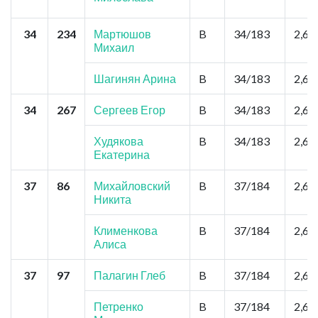
34
234
Мартюшов
B
34/183
2,6
Михаил
Шагинян Арина
B
34/183
2,6
34
267
Сергеев Егор
B
34/183
2,6
Худякова
B
34/183
2,6
Екатерина
37
86
Михайловский
B
37/184
2,6
Никита
Клименкова
B
37/184
2,6
Алиса
37
97
Палагин Глеб
B
37/184
2,6
Петренко
B
37/184
2,6