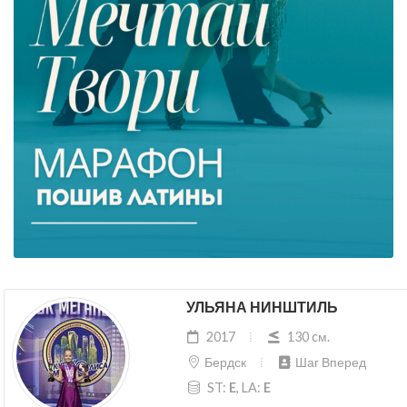
УЛЬЯНА НИНШТИЛЬ
2017
130 cм.
Бердск
Шаг Вперед
ST:
E
, LA:
E