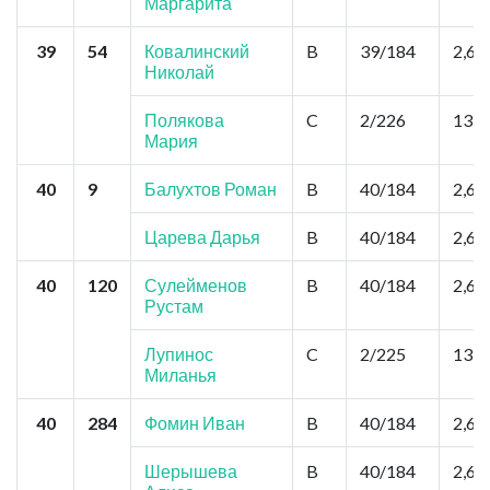
Маргарита
39
54
Ковалинский
B
39/184
2,6
Николай
Полякова
C
2/226
13,0
Мария
40
9
Балухтов Роман
B
40/184
2,6
Царева Дарья
B
40/184
2,6
40
120
Сулейменов
B
40/184
2,6
Рустам
Лупинос
C
2/225
13,0
Миланья
40
284
Фомин Иван
B
40/184
2,6
Шерышева
B
40/184
2,6