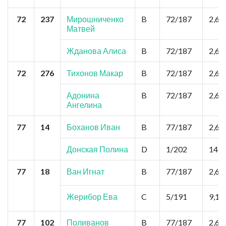
72
237
Мирошниченко
B
72/187
2,6
Матвей
Жданова Алиса
B
72/187
2,6
72
276
Тихонов Макар
B
72/187
2,6
Адонина
B
72/187
2,6
Ангелина
77
14
Боханов Иван
B
77/187
2,6
Донская Полина
D
1/202
14,3
77
18
Ван Игнат
B
77/187
2,6
Жерибор Ева
C
5/191
9,1
77
102
Поливанов
B
77/187
2,6