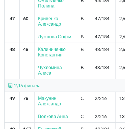
Омельченко
B
45/184
2,6
Полина
47
60
Кривенко
B
47/184
2,6
Александр
Лужнова Софья
B
47/184
2,6
48
48
Калиниченко
B
48/184
2,6
Константин
Чухломина
B
48/184
2,6
Алиса
1\16 финала
49
78
Макунин
C
2/216
13,0
Александр
Волкова Анна
C
2/216
13,0
49
167
Быковский
B
49/184
2,6