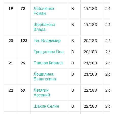
19
72
Лобаченко
B
19/183
2,6
Роман
Щербакова
B
19/183
2,6
Влада
20
123
Тен Владимир
B
20/183
2,6
Трещилова Яна
B
20/183
2,6
21
96
Павлов Кирилл
B
21/183
2,6
Лощилина
B
21/183
2,6
Евангелина
22
69
Летягин
B
22/183
2,6
Арсений
Шахин Селин
B
22/183
2,6