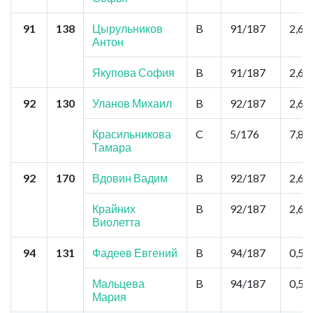
91
138
Цырульников
B
91/187
2,6
Антон
Якупова София
B
91/187
2,6
92
130
Уланов Михаил
B
92/187
2,6
Красильникова
C
5/176
7,8
Тамара
92
170
Вдовин Вадим
B
92/187
2,6
Крайних
B
92/187
2,6
Виолетта
94
131
Фадеев Евгений
B
94/187
0,52
Мальцева
B
94/187
0,52
Мария