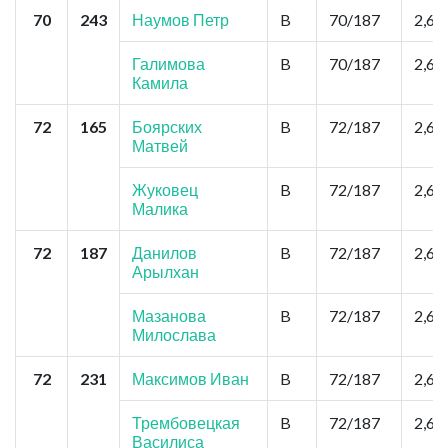
70
243
Наумов Петр
B
70/187
2,6
Галимова
B
70/187
2,6
Камила
72
165
Боярских
B
72/187
2,6
Матвей
Жуковец
B
72/187
2,6
Малика
72
187
Данилов
B
72/187
2,6
Арылхан
Мазанова
B
72/187
2,6
Милослава
72
231
Максимов Иван
B
72/187
2,6
Трембовецкая
B
72/187
2,6
Василиса