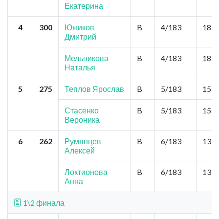
Екатерина
4
300
Южиков
B
4/183
18,2
Дмитрий
Мельникова
B
4/183
18,2
Наталья
5
275
Теплов Ярослав
B
5/183
15,6
Стасенко
B
5/183
15,6
Вероника
6
262
Румянцев
B
6/183
13,0
Алексей
Локтионова
B
6/183
13,0
Анна
1\2 финала