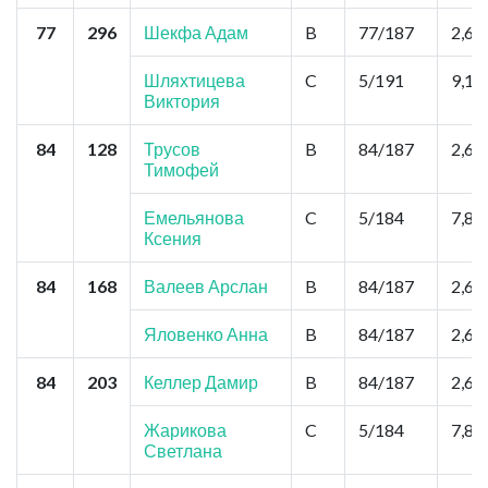
77
296
Шекфа Адам
B
77/187
2,6
Шляхтицева
C
5/191
9,1
Виктория
84
128
Трусов
B
84/187
2,6
Тимофей
Емельянова
C
5/184
7,8
Ксения
84
168
Валеев Арслан
B
84/187
2,6
Яловенко Анна
B
84/187
2,6
84
203
Келлер Дамир
B
84/187
2,6
Жарикова
C
5/184
7,8
Светлана