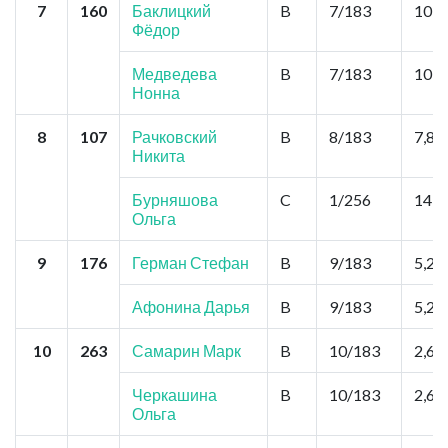
7
160
Баклицкий
B
7/183
10,4
Фёдор
Медведева
B
7/183
10,4
Нонна
8
107
Рачковский
B
8/183
7,8
Никита
Бурняшова
C
1/256
14,3
Ольга
9
176
Герман Стефан
B
9/183
5,2
Афонина Дарья
B
9/183
5,2
10
263
Самарин Марк
B
10/183
2,6
Черкашина
B
10/183
2,6
Ольга