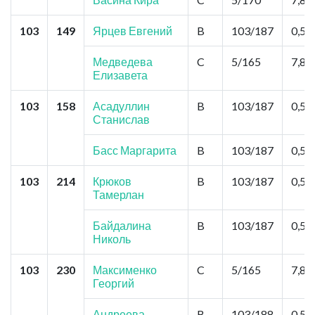
103
149
Ярцев Евгений
B
103/187
0,52
Медведева
C
5/165
7,8
Елизавета
103
158
Асадуллин
B
103/187
0,52
Станислав
Басс Маргарита
B
103/187
0,52
103
214
Крюков
B
103/187
0,52
Тамерлан
Байдалина
B
103/187
0,52
Николь
103
230
Максименко
C
5/165
7,8
Георгий
Андреева
B
103/188
0,52