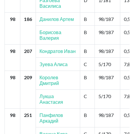
Разгоева
D
1/181
13,0
Василиса
98
186
Данилов Артем
B
98/187
0,52
Борисова
B
98/187
0,52
Валерия
98
207
Кондратов Иван
B
98/187
0,52
Зуева Алиса
C
5/170
7,8
98
209
Королев
B
98/187
0,52
Дмитрий
Лукша
C
5/170
7,8
Анастасия
98
251
Панфилов
B
98/187
0,52
Аркадий
Васина Кира
C
5/170
7,8