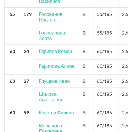
Василиса
55
179
Голованов
B
55/185
2,6
Платон
Голованова
B
55/185
2,6
Злата
60
24
Гарипов Роман
B
60/185
2,6
Гарипова Алина
B
60/185
2,6
60
27
Глушков Иван
B
60/185
2,6
Шилова
B
60/185
2,6
Анастасия
60
59
Кочетов Филипп
B
60/185
2,6
Меньшова
B
60/185
2,6
Екатерина