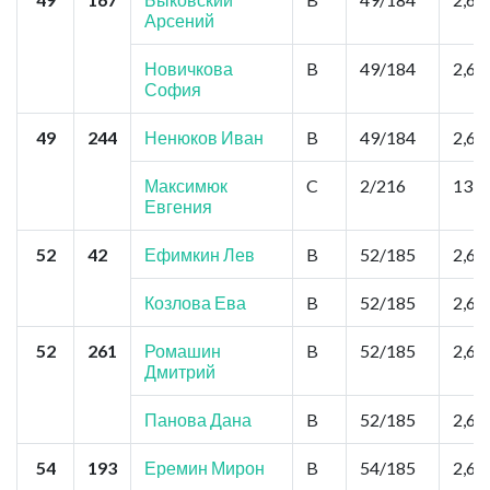
Арсений
Новичкова
B
49/184
2,6
София
49
244
Ненюков Иван
B
49/184
2,6
Максимюк
C
2/216
13,0
Евгения
52
42
Ефимкин Лев
B
52/185
2,6
Козлова Ева
B
52/185
2,6
52
261
Ромашин
B
52/185
2,6
Дмитрий
Панова Дана
B
52/185
2,6
54
193
Еремин Мирон
B
54/185
2,6