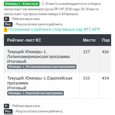
- 1-25 место освобождаются от отбора и
Юниоры 1 - Взрослые
пропускают как мининиум тур на ПР/ЧР 2026 года, 26-50 место
пропускают тур при условии набора 1/64 финала
-
Рейтинговые очки.
Р.
-
Результатов в зачете рейтинга.
Рез.
Положение о рейтинге спортивных пар ФТСАРР
!
Рейтинг-лист КС
Место
Пар
Текущий: Юниоры-1,
127
426
Латиноамериканская программа
Итоговый:
Юниоры-1, Латиноамериканская программа
Текущий: Юниоры-1, Европейская
155
414
программа
Итоговый:
Юниоры-1, Европейская программа
-
Рейтинговые очки.
Р.
-
Результатов в зачете рейтинга.
Рез.