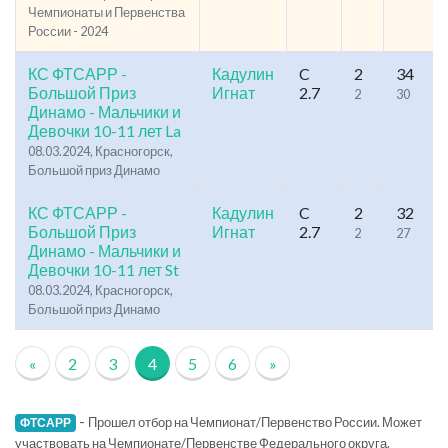
Чемпионаты и Первенства
России - 2024
КС ФТСАРР -
Кадулин
C
2
34
Большой Приз
Игнат
2.7
2
30
Динамо - Мальчики и
Девочки 10-11 лет La
08.03.2024, Красногорск,
Большой приз Динамо
КС ФТСАРР -
Кадулин
C
2
32
Большой Приз
Игнат
2.7
2
27
Динамо - Мальчики и
Девочки 10-11 лет St
08.03.2024, Красногорск,
Большой приз Динамо
«
2
3
4
5
6
»
-
Прошел отбор на Чемпионат/Первенство России. Может
ФТСАРР
участвовать на Чемпионате/Первенстве Федерального округа.