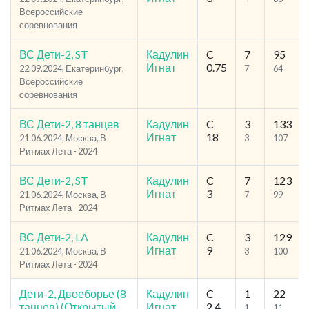
Всероссийские
соревнования
ВС Дети-2, ST
Кадулин
C
7
95
Игнат
0.75
22.09.2024, Екатеринбург,
7
64
Всероссийские
соревнования
ВС Дети-2, 8 танцев
Кадулин
C
3
133
Игнат
18
21.06.2024, Москва, В
3
107
Ритмах Лета - 2024
ВС Дети-2, ST
Кадулин
C
7
123
Игнат
3
21.06.2024, Москва, В
7
99
Ритмах Лета - 2024
ВС Дети-2, LA
Кадулин
C
3
129
Игнат
9
21.06.2024, Москва, В
3
100
Ритмах Лета - 2024
Дети-2, Двоеборье (8
Кадулин
C
1
22
танцев) (Открытый
Игнат
2.4
1
11