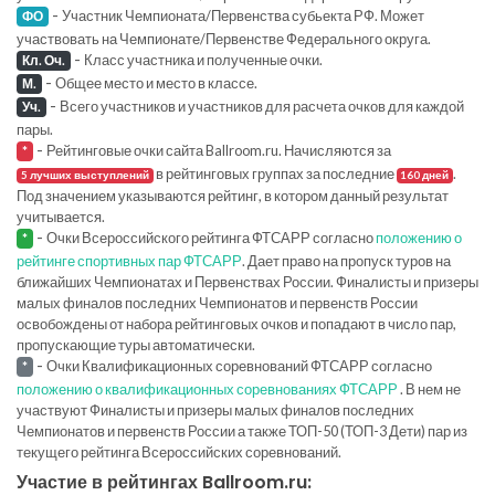
-
Участник Чемпионата/Первенства субьекта РФ. Может
ФО
участвовать на Чемпионате/Первенстве Федерального округа.
-
Класс участника и полученные очки.
Кл. Оч.
-
Общее место и место в классе.
М.
-
Всего участников и участников для расчета очков для каждой
Уч.
пары.
-
Рейтинговые очки сайта Ballroom.ru. Начисляются за
*
в рейтинговых группах за последние
.
5 лучших выступлений
160 дней
Под значением указываются рейтинг, в котором данный результат
учитывается.
-
Очки Всероссийского рейтинга ФТСАРР согласно
положению о
*
рейтинге спортивных пар ФТСАРР
. Дает право на пропуск туров на
ближайших Чемпионатах и Первенствах России. Финалисты и призеры
малых финалов последних Чемпионатов и первенств России
освобождены от набора рейтинговых очков и попадают в число пар,
пропускающие туры автоматически.
-
Очки Квалификационных соревнований ФТСАРР согласно
*
положению о квалификационных соревнованиях ФТСАРР
. В нем не
участвуют Финалисты и призеры малых финалов последних
Чемпионатов и первенств России а также ТОП-50 (ТОП-3 Дети) пар из
текущего рейтинга Всероссийских соревнований.
Участие в рейтингах Ballroom.ru: