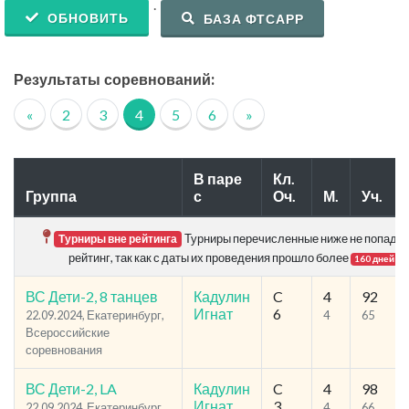
.
ОБНОВИТЬ
БАЗА ФТСАРР
Результаты соревнований:
«
2
3
4
5
6
»
В паре
Кл.
Группа
с
Оч.
М.
Уч.
Турниры перечисленные ниже не попадаю
Турниры вне рейтинга
рейтинг, так как с даты их проведения прошло более
.
160 дней
ВС Дети-2, 8 танцев
Кадулин
C
4
92
Игнат
6
22.09.2024, Екатеринбург,
4
65
Всероссийские
соревнования
ВС Дети-2, LA
Кадулин
C
4
98
Игнат
3
22.09.2024, Екатеринбург,
4
66