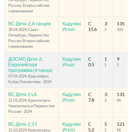
России, Всероссийские
соревнования
ВС Дети-2, 8 танцев
Кадулин
C
3
135
Игнат
15.6
28.04.2024, Санкт-
3
100
Петербург, Первенство
России, Всероссийские
соревнования
ДОСМО Дети-2,
Кадулин
C
1
9
Европейская
Игнат
0.5
1
5
программа (4 танца)
07.04.2024, Красноярск,
Кубок Локомотива - 2024
ВС Дети-2 LA
Кадулин
C
3
131
Игнат
7.8
21.03.2024, Красногорск,
3
96
Чемпионаты и Первенства
России - 2024
ВС Дети-2, ST
Кадулин
C
5
121
Игнат
5.2
21.03.2024, Красногорск,
5
96