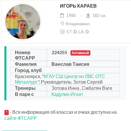
ИГОРЬ КАРАЕВ
1980
182 cм.
Владикавказ
ST:
D
, LA:
D
Номер
224255
Активный
ФТСАРР
Фамилия
Ванслав Таисия
Город, клуб
Красноярск, "
КГАУ СШ Центр по ЛВС ОТС
Металлург
", Руководитель: Зотов Сергей
Тренеры
Зотова Инна , Смбатян Ваге
В паре с
Кадулин Игнат
- Вся информация об классах и очках доступна на
*
сайте ФТСАРР