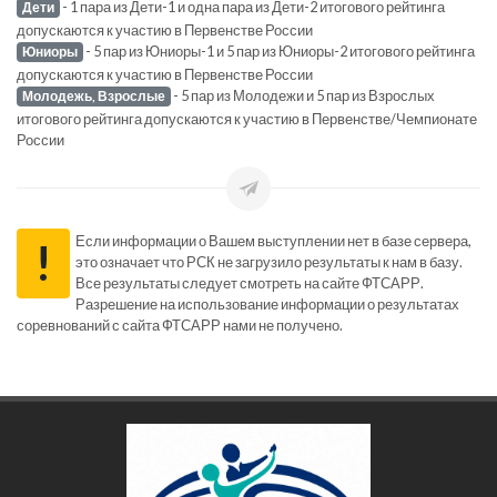
- 1 пара из Дети-1 и одна пара из Дети-2 итогового рейтинга
Дети
допускаются к участию в Первенстве России
- 5 пар из Юниоры-1 и 5 пар из Юниоры-2 итогового рейтинга
Юниоры
допускаются к участию в Первенстве России
- 5 пар из Молодежи и 5 пар из Взрослых
Молодежь, Взрослые
итогового рейтинга допускаются к участию в Первенстве/Чемпионате
России
Если информации о Вашем выступлении нет в базе сервера,
!
это означает что РСК не загрузило результаты к нам в базу.
Все результаты следует смотреть на сайте ФТСАРР.
Разрешение на использование информации о результатах
соревнований с сайта ФТСАРР нами не получено.