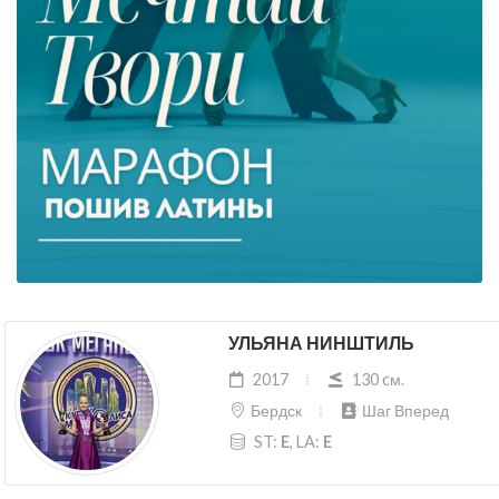
УЛЬЯНА НИНШТИЛЬ
2017
130 cм.
Бердск
Шаг Вперед
ST:
E
, LA:
E