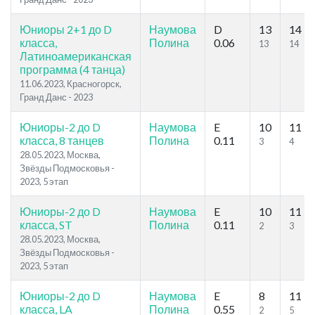
Юниоры 2+1 до D
Наумова
D
13
14
класса,
Полина
0.06
13
14
Латиноамериканская
программа (4 танца)
11.06.2023, Красногорск,
Гранд Данс - 2023
Юниоры-2 до D
Наумова
E
10
11
класса, 8 танцев
Полина
0.11
3
4
28.05.2023, Москва,
Звёзды Подмосковья -
2023, 5 этап
Юниоры-2 до D
Наумова
E
10
11
класса, ST
Полина
0.11
2
3
28.05.2023, Москва,
Звёзды Подмосковья -
2023, 5 этап
Юниоры-2 до D
Наумова
E
8
11
класса, LA
Полина
0.55
2
5