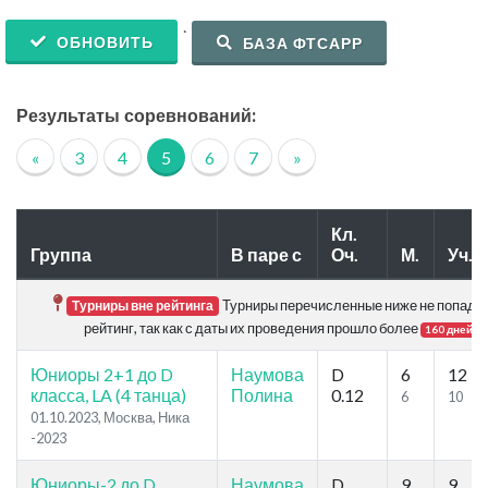
.
ОБНОВИТЬ
БАЗА ФТСАРР
Результаты соревнований:
«
3
4
5
6
7
»
Кл.
Группа
В паре с
Оч.
М.
Уч.
Турниры перечисленные ниже не попада
Турниры вне рейтинга
рейтинг, так как с даты их проведения прошло более
.
160 дней
Юниоры 2+1 до D
Наумова
D
6
12
класса, LA (4 танца)
Полина
0.12
6
10
01.10.2023, Москва, Ника
-2023
Юниоры-2 до D
Наумова
D
9
9