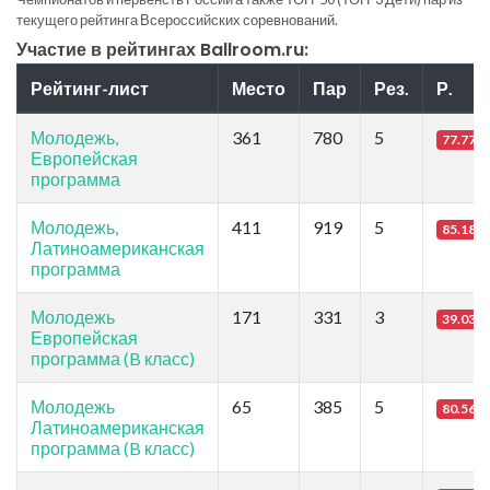
текущего рейтинга Всероссийских соревнований.
Участие в рейтингах Ballroom.ru:
Рейтинг-лист
Место
Пар
Рез.
Р.
Молодежь,
361
780
5
77.77
Европейская
программа
Молодежь,
411
919
5
85.18
Латиноамериканская
программа
Молодежь
171
331
3
39.03
Европейская
программа (B класс)
Молодежь
65
385
5
80.56
Латиноамериканская
программа (B класс)