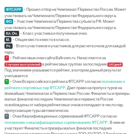
-
Прошел отбор на Чемпионат/Первенство России. Может
ФТСАРР
участвовать на Чемпионате/Первенстве Федерального округа.
-
Участник Чемпионата/Первенства субьекта РФ. Может
ФО
участвовать на Чемпионате/Первенстве Федерального округа.
-
Класс участника и полученные очки.
Кл. Оч.
-
Общее место и место в классе.
М.
-
Всего участников и участников для расчета очков для каждой
Уч.
пары.
-
Рейтинговые очки сайта Ballroom.ru. Начисляются за
*
в рейтинговых группах за последние
.
5 лучших выступлений
160 дней
Под значением указываются рейтинг, в котором данный результат
учитывается.
-
Очки Всероссийского рейтинга ФТСАРР согласно
положению о
*
рейтинге спортивных пар ФТСАРР
. Дает право на пропуск туров на
ближайших Чемпионатах и Первенствах России. Финалисты и призеры
малых финалов последних Чемпионатов и первенств России
освобождены от набора рейтинговых очков и попадают в число пар,
пропускающие туры автоматически.
-
Очки Квалификационных соревнований ФТСАРР согласно
*
положению о квалификационных соревнованиях ФТСАРР
. В нем не
участвуют Финалисты и призеры малых финалов последних
Чемпионатов и первенств России а также ТОП-50 (ТОП-3 Дети) пар из