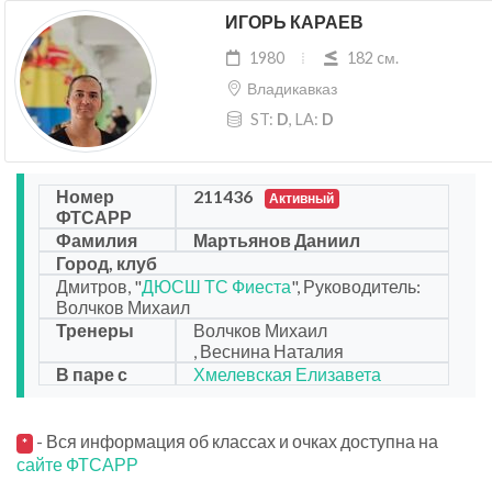
ИГОРЬ КАРАЕВ
1980
182 cм.
Владикавказ
ST:
D
, LA:
D
Номер
211436
Активный
ФТСАРР
Фамилия
Мартьянов Даниил
Город, клуб
Дмитров, "
ДЮСШ ТС Фиеста
", Руководитель:
Волчков Михаил
Тренеры
Волчков Михаил
, Веснина Наталия
В паре с
Хмелевская Елизавета
- Вся информация об классах и очках доступна на
*
сайте ФТСАРР