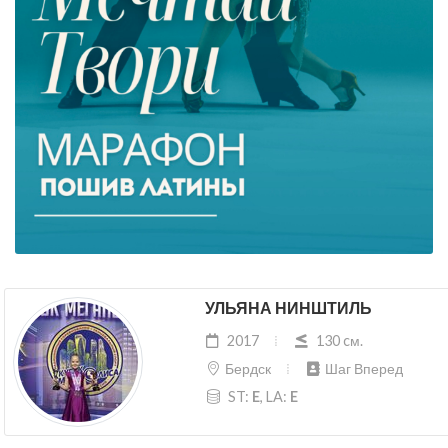
УЛЬЯНА НИНШТИЛЬ
2017
130 cм.
Бердск
Шаг Вперед
ST:
E
, LA:
E