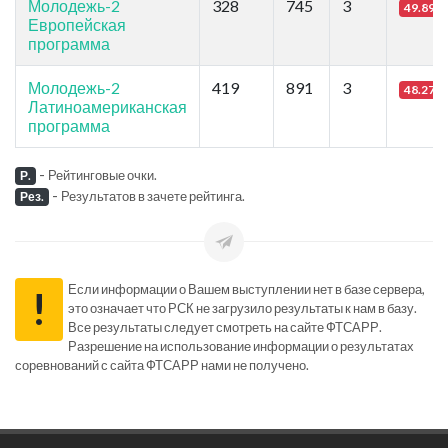
Молодежь-2
328
745
3
49.89
Европейская
программа
Молодежь-2
419
891
3
48.27
Латиноамериканская
программа
-
Рейтинговые очки.
Р.
-
Результатов в зачете рейтинга.
Рез.
Если информации о Вашем выступлении нет в базе сервера,
!
это означает что РСК не загрузило результаты к нам в базу.
Все результаты следует смотреть на сайте ФТСАРР.
Разрешение на использование информации о результатах
соревнований с сайта ФТСАРР нами не получено.