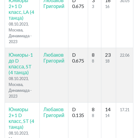
Юниоры
Любаков
D
3
16
30.05
2+1 D
Григорий
0.675
3
16
класс, LA (4
танца)
08.10.2023,
Москва,
Динамиада -
2023
Юниоры-1
Любаков
D
8
23
22.06
до D
Григорий
0.675
8
18
класса, ST
(4 танца)
08.10.2023,
Москва,
Динамиада -
2023
Юниоры
Любаков
D
8
14
17.21
2+1 D
Григорий
0.135
8
14
класс, ST (4
танца)
08.10.2023,