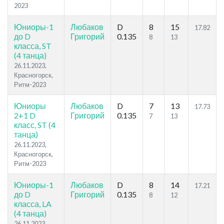
2023
Юниоры-1
Любаков
D
8
15
17.82
до D
Григорий
0.135
8
13
класса, ST
(4 танца)
26.11.2023,
Красногорск,
Ритм-2023
Юниоры
Любаков
D
7
13
17.73
2+1 D
Григорий
0.135
7
13
класс, ST (4
танца)
26.11.2023,
Красногорск,
Ритм-2023
Юниоры-1
Любаков
D
8
14
17.21
до D
Григорий
0.135
8
12
класса, LA
(4 танца)
26.11.2023,