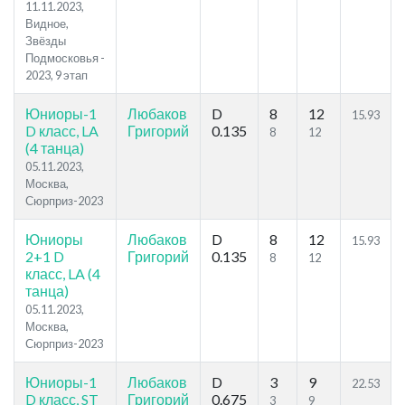
11.11.2023,
Видное,
Звёзды
Подмосковья -
2023, 9 этап
Юниоры-1
Любаков
D
8
12
15.93
D класс, LA
Григорий
0.135
8
12
(4 танца)
05.11.2023,
Москва,
Сюрприз-2023
Юниоры
Любаков
D
8
12
15.93
2+1 D
Григорий
0.135
8
12
класс, LA (4
танца)
05.11.2023,
Москва,
Сюрприз-2023
Юниоры-1
Любаков
D
3
9
22.53
D класс, ST
Григорий
0.675
3
9