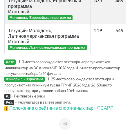
Текущий: Молодежь, Европейская
373
489
программа
Итоговый:
Молодежь, Европейская программа
Текущий: Молодежь,
219
549
Латиноамериканская программа
Итоговый:
Молодежь, Латиноамериканская программа
- 1-3 место освобождаются от отбора и пропускают как
Дети
мининиум тур на ВС в блоке ЧР 2026 года, 4-6 место пропускают тур
при условии набора 1/64 финала
- 1-25 место освобождаются от отбора и
Юниоры 1 - Взрослые
пропускают как мининиум тур на ПР/ЧР 2026 года, 26-50 место
пропускают тур при условии набора 1/64 финала
-
Рейтинговые очки.
Р.
-
Результатов в зачете рейтинга.
Рез.
Положение о рейтинге спортивных пар ФТСАРР
!