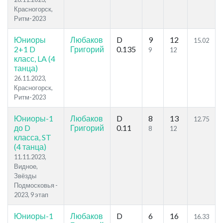
Красногорск,
Ритм-2023
Юниоры
Любаков
D
9
12
15.02
2+1 D
Григорий
0.135
9
12
класс, LA (4
танца)
26.11.2023,
Красногорск,
Ритм-2023
Юниоры-1
Любаков
D
8
13
12.75
до D
Григорий
0.11
8
12
класса, ST
(4 танца)
11.11.2023,
Видное,
Звёзды
Подмосковья -
2023, 9 этап
Юниоры-1
Любаков
D
6
16
16.33