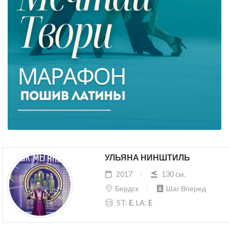
УЛЬЯНА НИНШТИЛЬ
2017
130 cм.
Бердск
Шаг Вперед
ST:
E
, LA:
E