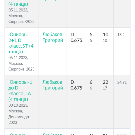
(4 танца)
05.11.2023,
Москва,
Сюрприз-2023
Юниоры
Любаков
D
5
10
18.4
2+1 D
Григорий
0.675
5
10
класс, ST (4
танца)
05.11.2023,
Москва,
Сюрприз-2023
Юниоры-1
Любаков
D
6
22
24.91
до D
Григорий
0.675
6
17
класса, LA
(4 танца)
08.10.2023,
Москва,
Динамиада -
2023