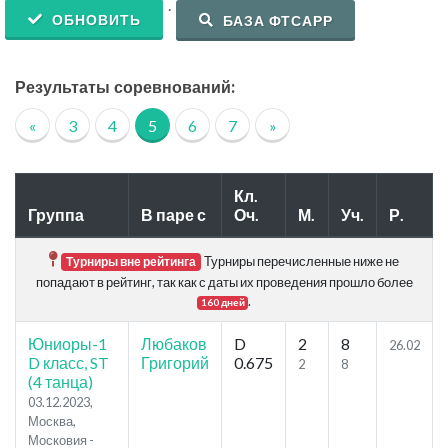
.
ОБНОВИТЬ
БАЗА ФТСАРР
Результаты соревнований:
«
3
4
5
6
7
»
Кл.
Группа
В паре с
Оч.
М.
Уч.
Р.
Турниры перечисленные ниже не
Турниры вне рейтинга
попадают в рейтинг, так как с даты их проведения прошло более
.
160 дней
Юниоры-1
Любаков
D
2
8
26.02
D класс, ST
Григорий
0.675
2
8
(4 танца)
03.12.2023,
Москва,
Московия -