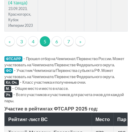
(4 танца)
23.09.2023,
Красногорск,
Кубок
Империи 2023
«
3
4
5
6
7
»
-
Прошел отбор на Чемпионат/Первенство России. Может
ФТСАРР
участвовать на Чемпионате/Первенстве Федерального округа.
-
Участник Чемпионата/Первенства субьекта РФ. Может
ФО
участвовать на Чемпионате/Первенстве Федерального округа.
-
Класс участника и полученные очки.
Кл. Оч.
-
Общее место и место в классе.
М.
-
Всего участников и участников для расчета очков для каждой
Уч.
пары.
Участие в рейтингах ФТСАРР 2025 год:
Рейтинг-лист ВС
Место
Пар