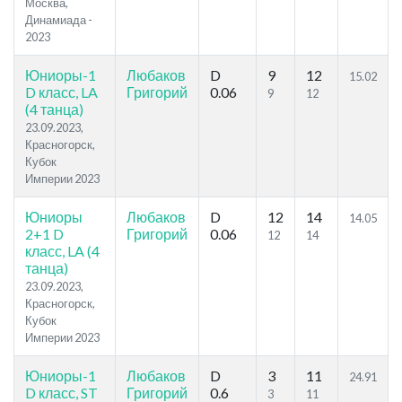
Москва,
Динамиада -
2023
Юниоры-1
Любаков
D
9
12
15.02
D класс, LA
Григорий
0.06
9
12
(4 танца)
23.09.2023,
Красногорск,
Кубок
Империи 2023
Юниоры
Любаков
D
12
14
14.05
2+1 D
Григорий
0.06
12
14
класс, LA (4
танца)
23.09.2023,
Красногорск,
Кубок
Империи 2023
Юниоры-1
Любаков
D
3
11
24.91
D класс, ST
Григорий
0.6
3
11