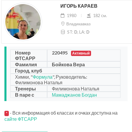
ИГОРЬ КАРАЕВ
1980
182 cм.
Владикавказ
ST:
D
, LA:
D
Номер
220495
Активный
ФТСАРР
Фамилия
Бойкова Вера
Город, клуб
Химки, "
Формула
", Руководитель:
Филимонова Наталья
Тренеры
Филимонова Наталья
В паре с
Мамаджанов Богдан
- Вся информация об классах и очках доступна на
*
сайте ФТСАРР