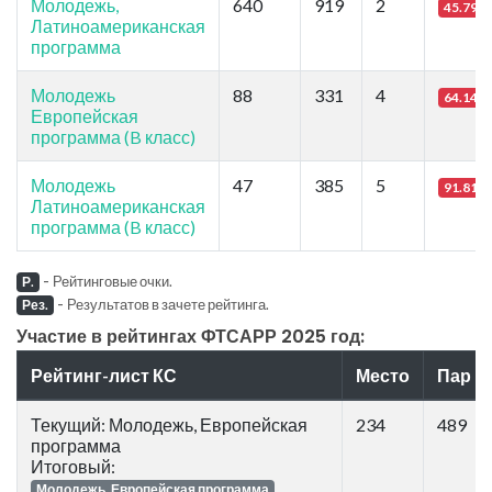
Молодежь,
640
919
2
45.79
Латиноамериканская
программа
Молодежь
88
331
4
64.14
Европейская
программа (B класс)
Молодежь
47
385
5
91.81
Латиноамериканская
программа (B класс)
-
Рейтинговые очки.
Р.
-
Результатов в зачете рейтинга.
Рез.
Участие в рейтингах ФТСАРР 2025 год:
Рейтинг-лист КС
Место
Пар
Текущий: Молодежь, Европейская
234
489
программа
Итоговый:
Молодежь, Европейская программа