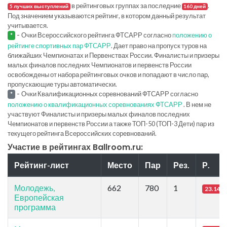
в рейтинговых группах за последние
.
5 лучших выступлений
160 дней
Под значением указываются рейтинг, в котором данный результат
учитывается.
-
Очки Всероссийского рейтинга ФТСАРР согласно
положению о
*
рейтинге спортивных пар ФТСАРР
. Дает право на пропуск туров на
ближайших Чемпионатах и Первенствах России. Финалисты и призеры
малых финалов последних Чемпионатов и первенств России
освобождены от набора рейтинговых очков и попадают в число пар,
пропускающие туры автоматически.
-
Очки Квалификационных соревнований ФТСАРР согласно
*
положению о квалификационных соревнованиях ФТСАРР
. В нем не
участвуют Финалисты и призеры малых финалов последних
Чемпионатов и первенств России а также ТОП-50 (ТОП-3 Дети) пар из
текущего рейтинга Всероссийских соревнований.
Участие в рейтингах Ballroom.ru:
Рейтинг-лист
Место
Пар
Рез.
Р.
Молодежь,
662
780
1
23.14
Европейская
программа