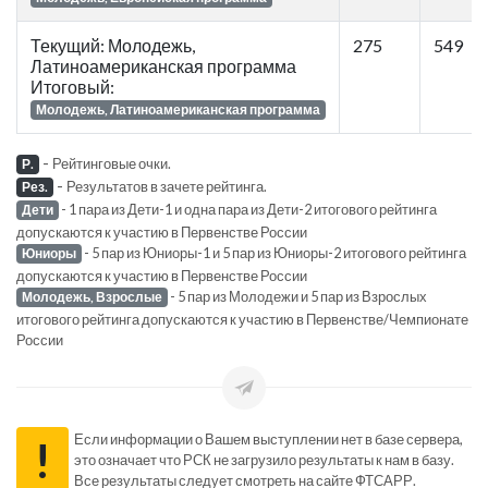
Текущий: Молодежь,
275
549
Латиноамериканская программа
Итоговый:
Молодежь, Латиноамериканская программа
-
Рейтинговые очки.
Р.
-
Результатов в зачете рейтинга.
Рез.
- 1 пара из Дети-1 и одна пара из Дети-2 итогового рейтинга
Дети
допускаются к участию в Первенстве России
- 5 пар из Юниоры-1 и 5 пар из Юниоры-2 итогового рейтинга
Юниоры
допускаются к участию в Первенстве России
- 5 пар из Молодежи и 5 пар из Взрослых
Молодежь, Взрослые
итогового рейтинга допускаются к участию в Первенстве/Чемпионате
России
Если информации о Вашем выступлении нет в базе сервера,
!
это означает что РСК не загрузило результаты к нам в базу.
Все результаты следует смотреть на сайте ФТСАРР.