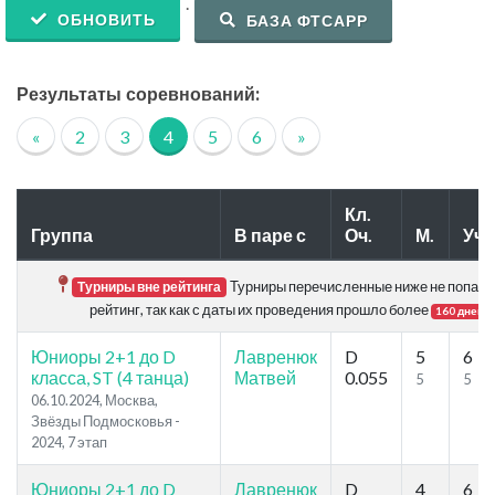
.
ОБНОВИТЬ
БАЗА ФТСАРР
Результаты соревнований:
«
2
3
4
5
6
»
Кл.
Группа
В паре с
Оч.
М.
Уч.
Турниры перечисленные ниже не попада
Турниры вне рейтинга
рейтинг, так как с даты их проведения прошло более
.
160 дней
Юниоры 2+1 до D
Лавренюк
D
5
6
класса, ST (4 танца)
Матвей
0.055
5
5
06.10.2024, Москва,
Звёзды Подмосковья -
2024, 7 этап
Юниоры 2+1 до D
Лавренюк
D
4
6