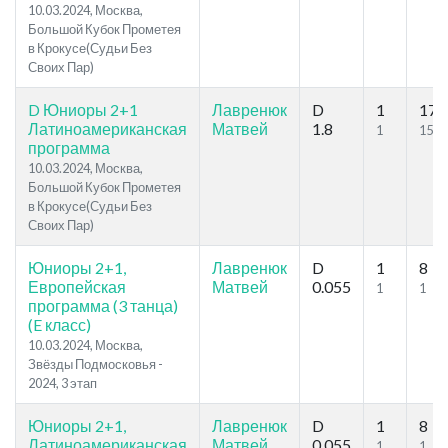
10.03.2024, Москва,
Большой Кубок Прометея
в Крокусе(Судьи Без
Своих Пар)
D Юниоры 2+1
Лавренюк
D
1
17
Латиноамериканская
Матвей
1.8
1
15
программа
10.03.2024, Москва,
Большой Кубок Прометея
в Крокусе(Судьи Без
Своих Пар)
Юниоры 2+1,
Лавренюк
D
1
8
Европейская
Матвей
0.055
1
1
программа (3 танца)
(E класс)
10.03.2024, Москва,
Звёзды Подмосковья -
2024, 3 этап
Юниоры 2+1,
Лавренюк
D
1
8
Латиноамериканская
Матвей
0.055
1
1