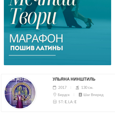
УЛЬЯНА НИНШТИЛЬ
2017
130 cм.
Бердск
Шаг Вперед
ST:
E
, LA:
E