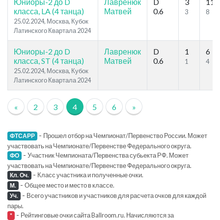
Юниоры-2 до D
Лавренюк
D
3
11
класса, LA (4 танца)
Матвей
0.6
3
8
25.02.2024, Москва, Кубок
Латинского Квартала 2024
Юниоры-2 до D
Лавренюк
D
1
6
класса, ST (4 танца)
Матвей
0.6
1
4
25.02.2024, Москва, Кубок
Латинского Квартала 2024
«
2
3
4
5
6
»
-
Прошел отбор на Чемпионат/Первенство России. Может
ФТСАРР
участвовать на Чемпионате/Первенстве Федерального округа.
-
Участник Чемпионата/Первенства субьекта РФ. Может
ФО
участвовать на Чемпионате/Первенстве Федерального округа.
-
Класс участника и полученные очки.
Кл. Оч.
-
Общее место и место в классе.
М.
-
Всего участников и участников для расчета очков для каждой
Уч.
пары.
-
Рейтинговые очки сайта Ballroom.ru. Начисляются за
*